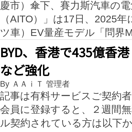
慶市）傘下、賽力斯汽車の電
（AITO）」は17日、202
ツ車）EV量産モデル「問界
BYD、香港で435億
など強化
By ＡＡｉＴ 管理者
記事は有料サービスご契約
会員に登録すると、２週間
ル契約されている方は以下