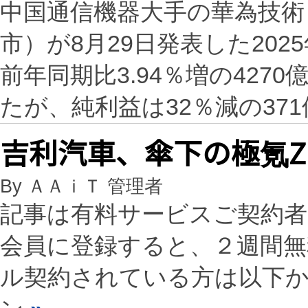
中国通信機器大手の華為技術
市）が8月29日発表した20
前年同期比3.94％増の4270
たが、純利益は32％減の37
吉利汽車、傘下の極氪Z
By ＡＡｉＴ 管理者
記事は有料サービスご契約
会員に登録すると、２週間
ル契約されている方は以下