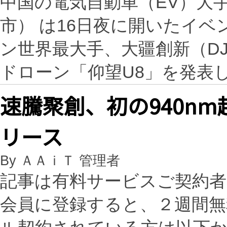
中国の電気自動車（EV）大
市） は16日夜に開いたイ
ン世界最大手、大疆創新（D
ドローン「仰望U8」を発表
速騰聚創、初の940nm超
リース
By ＡＡｉＴ 管理者
記事は有料サービスご契約
会員に登録すると、２週間