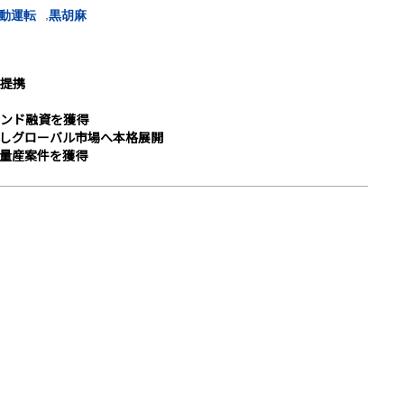
,
動運転
黒胡麻
提携
ンド融資を獲得
過しグローバル市場へ本格展開
の量産案件を獲得