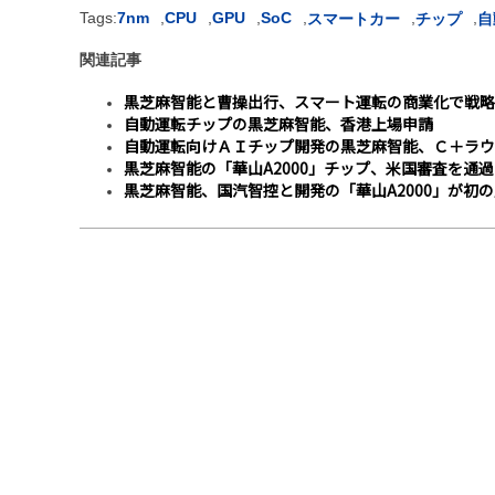
Tags:
7nm
,
CPU
,
GPU
,
SoC
,
,
,
スマートカー
チップ
自
関連記事
黒芝麻智能と曹操出行、スマート運転の商業化で戦略
自動運転チップの黒芝麻智能、香港上場申請
自動運転向けＡＩチップ開発の黒芝麻智能、Ｃ＋ラウ
黒芝麻智能の「華山A2000」チップ、米国審査を通
黒芝麻智能、国汽智控と開発の「華山A2000」が初