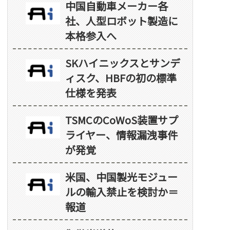
中国自動車メーカー各
社、人型ロボット製造に
本格参入へ
SKハイニックスとサンデ
ィスク、HBFの初の標準
仕様を発表
TSMCのCoWoS装置サプ
ライヤー、情報漏洩事件
が発覚
米国、中国製光モジュー
ルの輸入禁止を検討か＝
報道