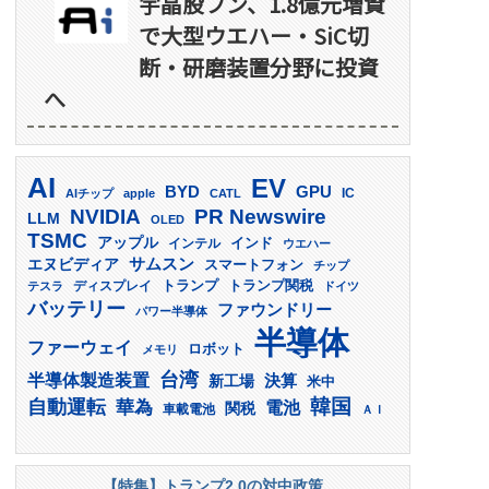
宇晶股フン、1.8億元増資
で大型ウエハー・SiC切
断・研磨装置分野に投資
へ
AI
EV
GPU
BYD
AIチップ
apple
CATL
IC
PR Newswire
NVIDIA
LLM
OLED
TSMC
アップル
インド
インテル
ウエハー
サムスン
エヌビディア
スマートフォン
チップ
トランプ
ディスプレイ
トランプ関税
テスラ
ドイツ
バッテリー
ファウンドリー
パワー半導体
半導体
ファーウェイ
ロボット
メモリ
台湾
半導体製造装置
決算
新工場
米中
韓国
自動運転
華為
電池
関税
車載電池
ＡＩ
【特集】トランプ2.0の対中政策