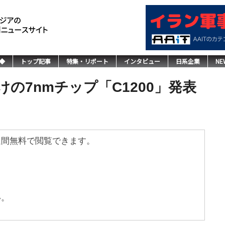
◆
トップ記事
特集・リポート
インタビュー
日系企業
NE
の7nmチップ「C1200」発表
週間無料で閲覧できます。
い。