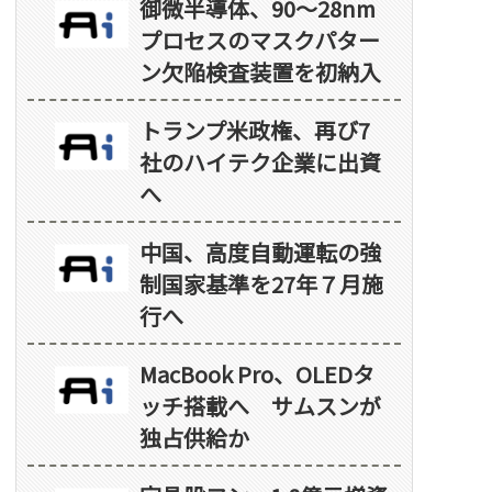
御微半導体、90～28nm
プロセスのマスクパター
ン欠陥検査装置を初納入
トランプ米政権、再び7
社のハイテク企業に出資
へ
中国、高度自動運転の強
制国家基準を27年７月施
行へ
MacBook Pro、OLEDタ
ッチ搭載へ サムスンが
独占供給か