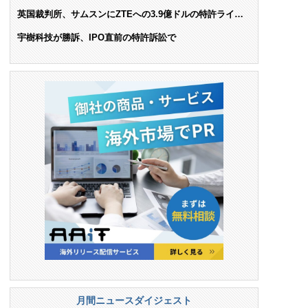
AIで米依存脱却を目指す
英国裁判所、サムスンにZTEへの3.9億ドルの特許ライセ
ンス料支払いを命令
宇樹科技が勝訴、IPO直前の特許訴訟で
月間ニュースダイジェスト