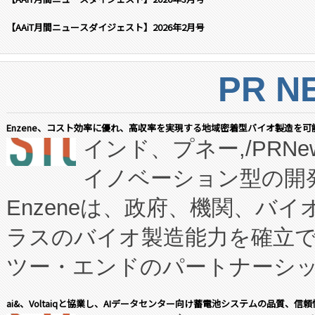
【AAiT月間ニュースダイジェスト】2026年2月号
PR N
Enzene、コスト効率に優れ、高収率を実現する地域密着型バイオ製造を可
インド、プネー,/PRNe
イノベーション型の開発
Enzeneは、政府、機関、バ
ラスのバイオ製造能力を確立
ツー・エンドのパートナーシッ
表しました。 同社の実績あるEnzeneX®
ai&、Voltaiqと協業し、AIデータセンター向け蓄電池システムの品質、信