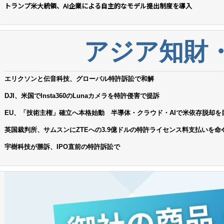
トランプ米大統領、AI企業による自主的なモデル提出制度を導入
アジア知財
エリクソンと伝音科技、グローバル特許訴訟で和解
DJI、米国でInsta360のLunaカメラを特許侵害で提訴
EU、「技術主権」確立へ本格始動 半導体・クラウド・AIで米依存脱却を
英国裁判所、サムスンにZTEへの3.9億ドルの特許ライセンス料支払いを命
宇樹科技が勝訴、IPO直前の特許訴訟で