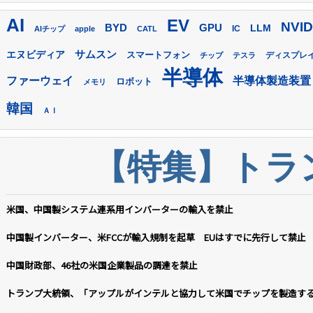
AI
EV
NVID
GPU
BYD
LLM
AIチップ
apple
CATL
IC
サムスン
エヌビディア
スマートフォン
ディスプレ
チップ
テスラ
半導体
ファーウェイ
半導体製造装置
ロボット
メモリ
韓国
ＡＩ
【特集】トラン
米国、中国製システム連系用インバーターの輸入を禁止
中国製インバーター、米FCCが輸入規制を起草 EUはすでに先行して禁止
中国財政部、46社の米国企業製品の調達を禁止
トランプ大統領、「アップルがインテルと協力して米国でチップを製造す