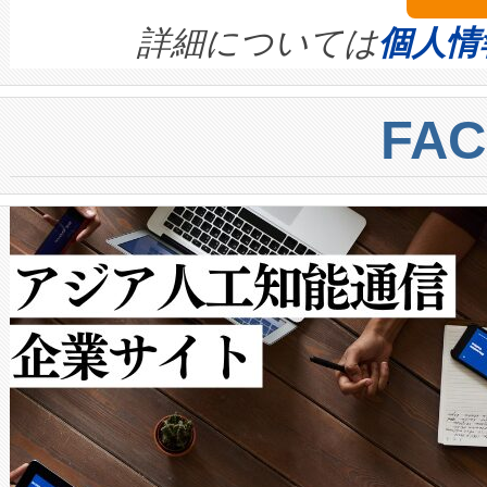
きます。この効率性は、フェ
す。ノーマルモードでは、Avia
quality and reliability for AI da
詳細については
個人情
BESS stack to ensure battery qual
ートル先まで検出でき、これは
centers. Voltaiqは、a
トに対して約600メートルに
FA
からシステム統合、試運転、
では、反射率10％のターゲッ
クルの各段階のデータを監視
で向上し、最大検知距離は1,0
[…]
ットだけで最大1キロメートル
ルの変電所周囲を監視でき、
作業と点群処理を簡素化できま
Avia 2は、2種類のFOVオ
× 80°のノーマルモード、長距離