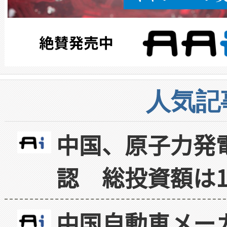
人気記
中国、原子力発
認 総投資額は1
中国自動車メー