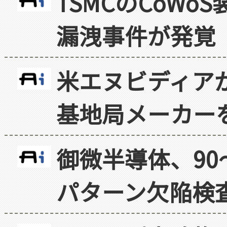
TSMCのCoW
漏洩事件が発覚
米エヌビディア
基地局メーカー
御微半導体、90
パターン欠陥検