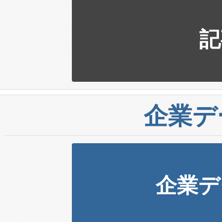
記
企業デ
企業デ