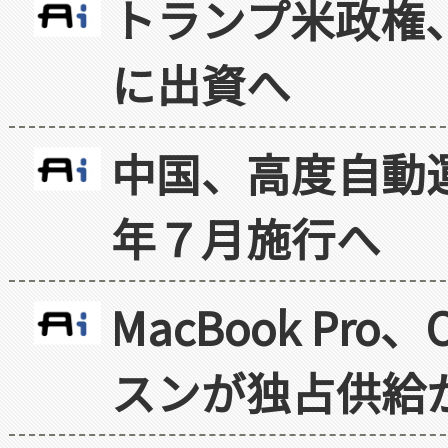
トランプ米政権
に出資へ
中国、高度自動
年７月施行へ
MacBook Pr
スンが独占供給