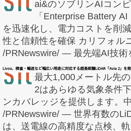
ai&のソブリンAIコンピ
manufacturing™ (FC
「Enterprise Batte
たNeXは、バイオ医薬品製造
を迅速化し、電力コストを削
従来のフェッドバッチ施設の
性と信頼性を確保 カリフォルニア
に、患者やサプライチェーン
/PRNewswire/ — 最先端
キー方式で拡張性が高く、持
会社エーアイ・アンド：本社横
す。FCCM‑を活用した現地
Livox、検査・輸送など幅広い用途に対応する超長距離LiDAR「Avia 2」を
最大1,000メートル先
President原信平）と、エ
患者にとっての費用負担を大幅
2はあらゆる気象条件
ードするVoltaiqは、日本に
のアクセスを大幅に拡大することができ
ンカバレッジを提供します。中国
ーエネルギー貯蔵システム（B
Fully-Connected Continuous M
/PRNewswire/ — 世界有数の
た。 Voltaiq独自のAI搭
プログラムには、施設設計・内装
は、送電線の高精度な点検、軌
定、統合、導入、運用に至る
に関する技術移転および知的財産