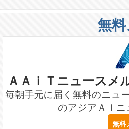
や穀物倉庫におけるバルク材の
安全性を追跡し、確保する事を
構造化トレーニングカリキュ
リューション「Avia 2」を発
増加しているデータセンター
上げおよび商用化段階におけ
無料
したAvia 2は、1,000メ
る電力網に大きな負担をかけ
設備整備および立ち上げ調整
狭視野のFOVを切り替えるこ
事業者の負担軽減という課題
加組織は、Enzeneのバイオ
ケーブル、枝などの細かな対
系統連系を迅速にし、ピーク需
選定された製品について、自
なレーザースポットにより、高
限を超えて利用可能な電力容量
取得できる可能性もあります。
ＡＡｉＴニュースメ
な環境下でも豊かなディテー
持できるよう貢献します。こ
設には、3億～4億ドルかかるこ
キロメートル範囲を検出 Livox Unveil
ービスレベル契約（SLA）違
最高経営責任者（CEO）であるHi
毎朝手元に届く無料のニュ
LiDAR for Inspections, Transpor
テリー性能の劣化によるダウ
す。「当社のfully-connected c
のアジアＡＩニ
は1535 nmレーザーを搭載
念は、現在データセンターが
ームを利用すれば、6,000万～
無料
イズの小径化を実現すること
ます。 Voltaiq provides a comple