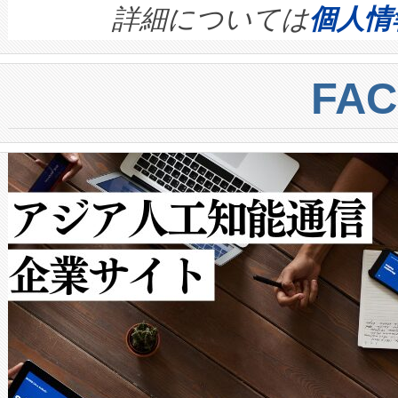
す。ノーマルモードでは、Avia
quality and reliability for AI da
詳細については
個人情
BESS stack to ensure battery qual
ートル先まで検出でき、これは
centers. Voltaiqは、a
トに対して約600メートルに
FA
からシステム統合、試運転、
では、反射率10％のターゲッ
クルの各段階のデータを監視
で向上し、最大検知距離は1,0
[…]
ットだけで最大1キロメートル
ルの変電所周囲を監視でき、
作業と点群処理を簡素化できま
Avia 2は、2種類のFOVオ
× 80°のノーマルモード、長距離
ードを切り替えて使用するこ