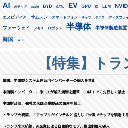
AI
EV
NVID
GPU
BYD
LLM
AIチップ
apple
CATL
IC
サムスン
エヌビディア
スマートフォン
ディスプレ
チップ
テスラ
半導体
ファーウェイ
半導体製造装置
ロボット
メモリ
韓国
ＡＩ
【特集】トラン
米国、中国製システム連系用インバーターの輸入を禁止
中国製インバーター、米FCCが輸入規制を起草 EUはすでに先行して禁止
中国財政部、46社の米国企業製品の調達を禁止
トランプ大統領、「アップルがインテルと協力して米国でチップを製造す
トランプ米大統領、AI企業による自主的なモデル提出制度を導入