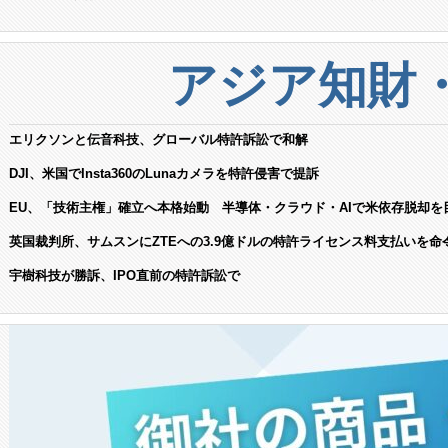
アジア知財
エリクソンと伝音科技、グローバル特許訴訟で和解
DJI、米国でInsta360のLunaカメラを特許侵害で提訴
EU、「技術主権」確立へ本格始動 半導体・クラウド・AIで米依存脱却を
英国裁判所、サムスンにZTEへの3.9億ドルの特許ライセンス料支払いを命
宇樹科技が勝訴、IPO直前の特許訴訟で