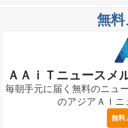
や穀物倉庫におけるバルク材の
安全性を追跡し、確保する事を
構造化トレーニングカリキュ
リューション「Avia 2」を発
増加しているデータセンター
上げおよび商用化段階におけ
無料
したAvia 2は、1,000メ
る電力網に大きな負担をかけ
設備整備および立ち上げ調整
狭視野のFOVを切り替えるこ
事業者の負担軽減という課題
加組織は、Enzeneのバイオ
ケーブル、枝などの細かな対
系統連系を迅速にし、ピーク需
選定された製品について、自
なレーザースポットにより、高
限を超えて利用可能な電力容量
取得できる可能性もあります。
ＡＡｉＴニュースメ
な環境下でも豊かなディテー
持できるよう貢献します。こ
設には、3億～4億ドルかかるこ
キロメートル範囲を検出 Livox Unveil
ービスレベル契約（SLA）違
最高経営責任者（CEO）であるHi
毎朝手元に届く無料のニュ
LiDAR for Inspections, Transpor
テリー性能の劣化によるダウ
す。「当社のfully-connected c
のアジアＡＩニ
は1535 nmレーザーを搭載
念は、現在データセンターが
ームを利用すれば、6,000万～
無料
イズの小径化を実現すること
ます。 Voltaiq provides a comple
きます。この効率性は、フェ