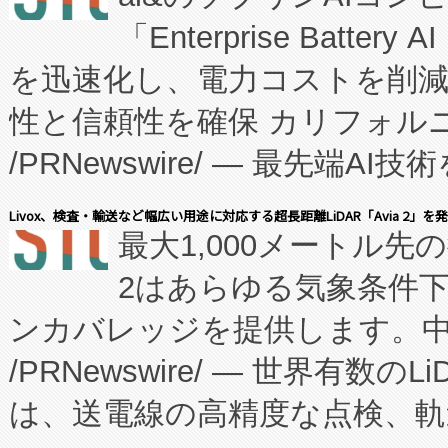
「Enterprise Batte
たNeXは、バイオ医薬品製造
を迅速化し、電力コストを削
従来のフェッドバッチ施設の
性と信頼性を確保 カリフォルニア
に、患者やサプライチェーン
/PRNewswire/ — 最先端
キー方式で拡張性が高く、持
会社エーアイ・アンド：本社横
す。FCCM‑を活用した現地
Livox、検査・輸送など幅広い用途に対応する超長距離LiDAR「Avia 2」を
最大1,000メートル先
President原信平）と、エ
患者にとっての費用負担を大幅
2はあらゆる気象条件
ードするVoltaiqは、日本に
のアクセスを大幅に拡大することができ
ンカバレッジを提供します。中国
ーエネルギー貯蔵システム（B
Fully-Connected Continuous M
/PRNewswire/ — 世界有数の
た。 Voltaiq独自のAI搭
プログラムには、施設設計・内装
は、送電線の高精度な点検、軌
定、統合、導入、運用に至る
に関する技術移転および知的財産