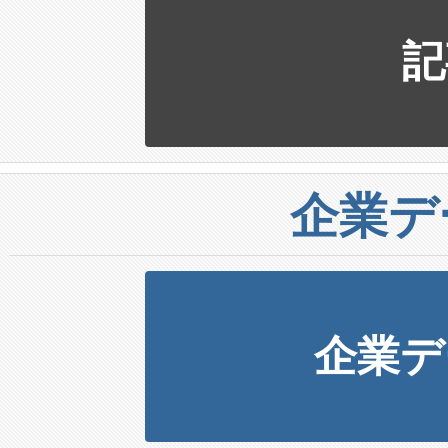
記
企業デ
企業デ