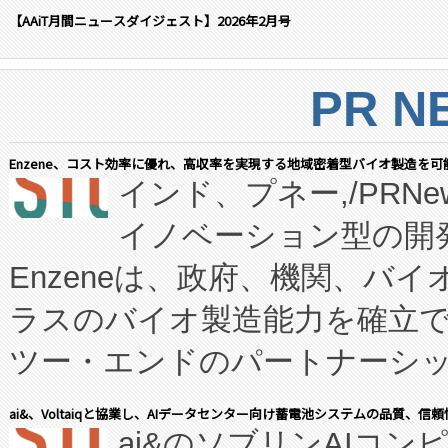
【AAiT月間ニュースダイジェスト】2026年2月号
PR N
Enzene、コスト効率に優れ、高収率を実現する地域密着型バイオ製造を可
インド、プネー,/PRNe
イノベーション型の開発
Enzeneは、政府、機関、バ
ラスのバイオ製造能力を確立
ツー・エンドのパートナーシッ
表しました。 同社の実績あるEnzeneX®
ai&、Voltaiqと協業し、AIデータセンター向け蓄電池システムの品質、信
ai&のソブリンAIコンピ
manufacturing™ (FC