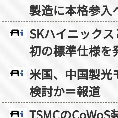
製造に本格参入
SKハイニックス
初の標準仕様を
米国、中国製光
検討か＝報道
TSMCのCoW