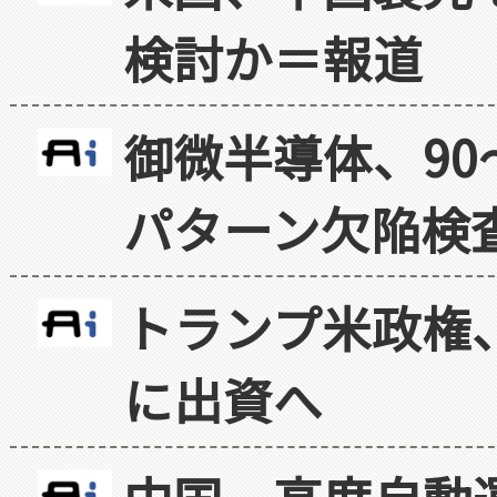
検討か＝報道
御微半導体、90
パターン欠陥検
トランプ米政権
に出資へ