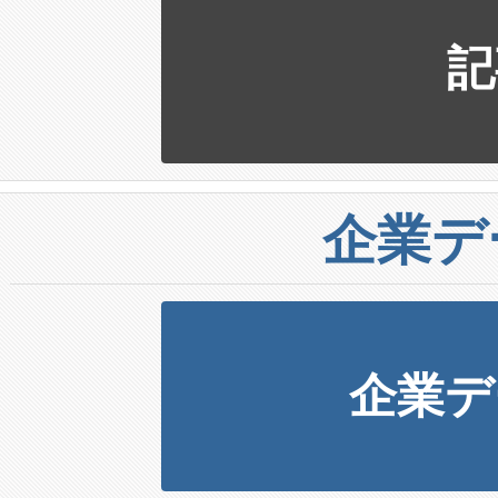
記
企業デ
企業デ