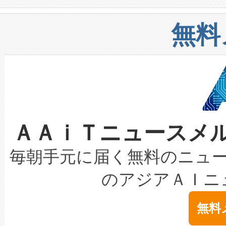
や穀物倉庫におけるバルク材の
安全性を追跡し、確保する事を
構造化トレーニングカリキュ
リューション「Avia 2」を発
増加しているデータセンター
上げおよび商用化段階におけ
無料
したAvia 2は、1,000メ
る電力網に大きな負担をかけ
設備整備および立ち上げ調整
狭視野のFOVを切り替えるこ
事業者の負担軽減という課題
加組織は、Enzeneのバイオ
ケーブル、枝などの細かな対
系統連系を迅速にし、ピーク需
選定された製品について、自
なレーザースポットにより、高
限を超えて利用可能な電力容量
取得できる可能性もあります。
ＡＡｉＴニュースメ
な環境下でも豊かなディテー
持できるよう貢献します。こ
設には、3億～4億ドルかかるこ
キロメートル範囲を検出 Livox Unveil
ービスレベル契約（SLA）違
最高経営責任者（CEO）であるHi
毎朝手元に届く無料のニュ
LiDAR for Inspections, Transpor
テリー性能の劣化によるダウ
す。「当社のfully-connected c
のアジアＡＩニ
は1535 nmレーザーを搭載
念は、現在データセンターが
ームを利用すれば、6,000万～
無料
イズの小径化を実現すること
ます。 Voltaiq provides a comple
きます。この効率性は、フェ