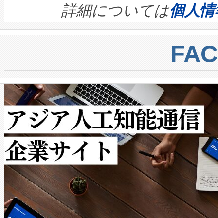
す。ノーマルモードでは、Avia
quality and reliability for AI da
詳細については
個人情
BESS stack to ensure battery qual
ートル先まで検出でき、これは
centers. Voltaiqは、a
トに対して約600メートルに
FA
からシステム統合、試運転、
では、反射率10％のターゲッ
クルの各段階のデータを監視
で向上し、最大検知距離は1,0
[…]
ットだけで最大1キロメートル
ルの変電所周囲を監視でき、
作業と点群処理を簡素化できま
Avia 2は、2種類のFOVオ
× 80°のノーマルモード、長距離
ードを切り替えて使用するこ