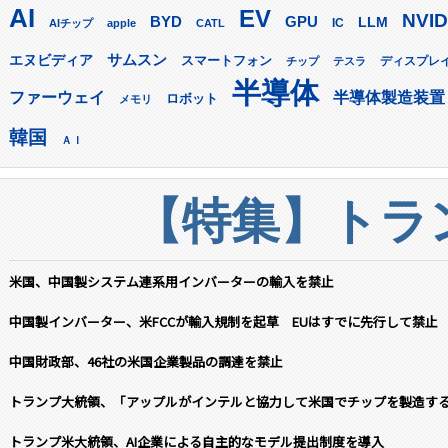
AI
EV
NVID
GPU
BYD
LLM
AIチップ
apple
CATL
IC
サムスン
エヌビディア
スマートフォン
ディスプレ
チップ
テスラ
半導体
ファーウェイ
半導体製造装置
ロボット
メモリ
韓国
ＡＩ
【特集】トラン
米国、中国製システム連系用インバーターの輸入を禁止
中国製インバーター、米FCCが輸入規制を起草 EUはすでに先行して禁止
中国財政部、46社の米国企業製品の調達を禁止
トランプ大統領、「アップルがインテルと協力して米国でチップを製造す
トランプ米大統領、AI企業による自主的なモデル提出制度を導入