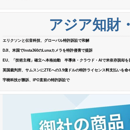
アジア知財
エリクソンと伝音科技、グローバル特許訴訟で和解
DJI、米国でInsta360のLunaカメラを特許侵害で提訴
EU、「技術主権」確立へ本格始動 半導体・クラウド・AIで米依存脱却を
英国裁判所、サムスンにZTEへの3.9億ドルの特許ライセンス料支払いを命
宇樹科技が勝訴、IPO直前の特許訴訟で