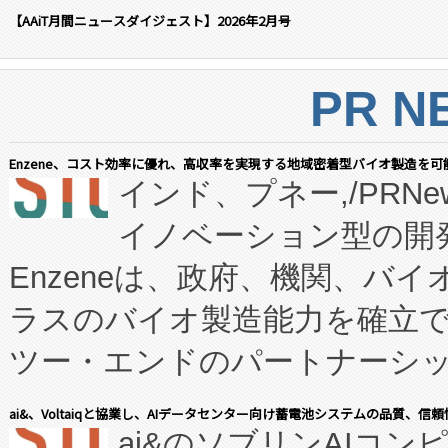
【AAiT月間ニュースダイジェスト】2026年2月号
PR N
Enzene、コスト効率に優れ、高収率を実現する地域密着型バイオ製造を可
インド、プネー,/PRNe
イノベーション型の開発
Enzeneは、政府、機関、バ
ラスのバイオ製造能力を確立
ツー・エンドのパートナーシッ
表しました。 同社の実績あるEnzeneX®
ai&、Voltaiqと協業し、AIデータセンター向け蓄電池システムの品質、信
ai&のソブリンAIコンピ
manufacturing™ (FC