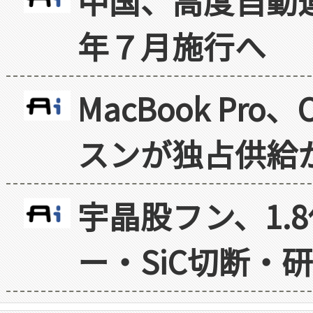
中国、高度自動
年７月施行へ
MacBook Pr
スンが独占供給
宇晶股フン、1.
ー・SiC切断・