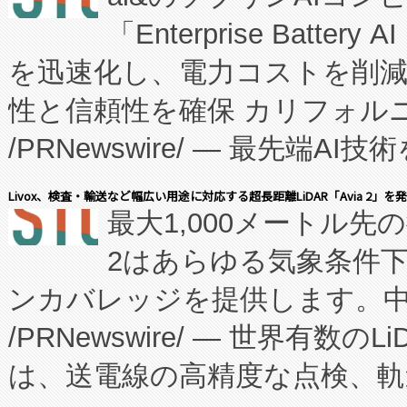
「Enterprise Batte
たNeXは、バイオ医薬品製造
を迅速化し、電力コストを削
従来のフェッドバッチ施設の
性と信頼性を確保 カリフォルニア
に、患者やサプライチェーン
/PRNewswire/ — 最先端
キー方式で拡張性が高く、持
会社エーアイ・アンド：本社横
す。FCCM‑を活用した現地
Livox、検査・輸送など幅広い用途に対応する超長距離LiDAR「Avia 2」を
最大1,000メートル先
President原信平）と、エ
患者にとっての費用負担を大幅
2はあらゆる気象条件
ードするVoltaiqは、日本に
のアクセスを大幅に拡大することができ
ンカバレッジを提供します。中国
ーエネルギー貯蔵システム（B
Fully-Connected Continuous M
/PRNewswire/ — 世界有数の
た。 Voltaiq独自のAI搭
プログラムには、施設設計・内装
は、送電線の高精度な点検、軌
定、統合、導入、運用に至る
に関する技術移転および知的財産