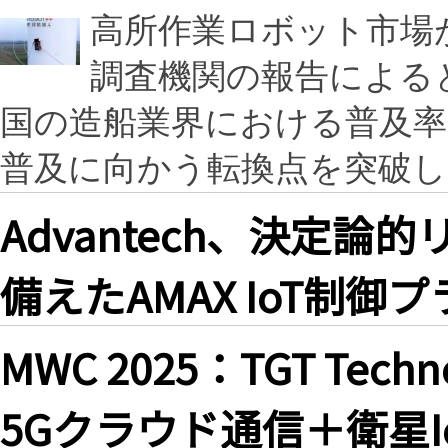
高所作業ロボット市場
調査機関の報告による
国の造船業界における普及率
普及に向かう転換点を突破
Advantech、決定
備えたAMAX IoT制
MWC 2025：TGT Tech
5Gクラウド通信＋衛星