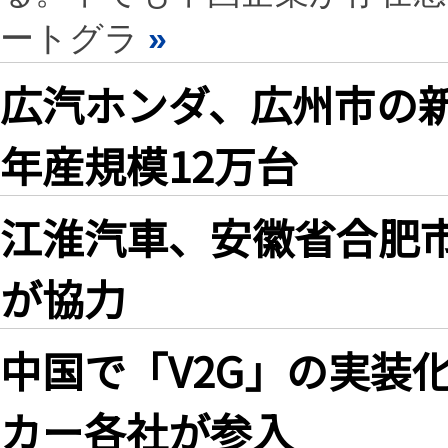
ートグラ
»
広汽ホンダ、広州市の
年産規模12万台
江淮汽車、安徽省合肥
が協力
中国で「V2G」の実装
カー各社が参入