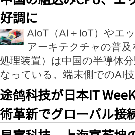
好調に
AIoT（AI＋IoT）や
アーキテクチャの普及
処理装置）は中国の半導体分
なっている。端末側でのAI
途鸽科技が日本IT WeeK
術革新でグローバル接
星宸科技、上海富芮坤の過