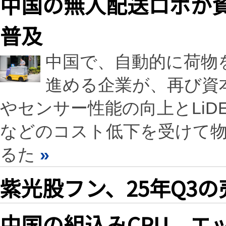
中国の無人配送ロボが
普及
中国で、自動的に荷物
進める企業が、再び資
やセンサー性能の向上とLi
などのコスト低下を受けて
るた
»
紫光股フン、25年Q3の売
中国の組込みCPU、エ