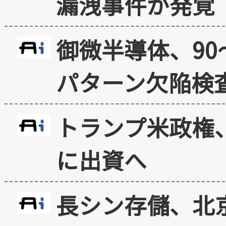
漏洩事件が発覚
御微半導体、90
パターン欠陥検
トランプ米政権
に出資へ
長シン存儲、北京