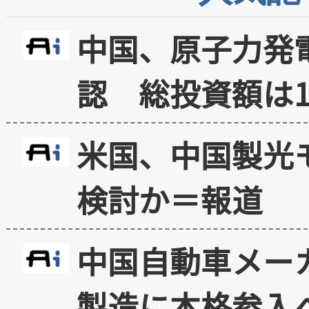
中国、原子力発
認 総投資額は1
米国、中国製光
検討か＝報道
中国自動車メー
製造に本格参入