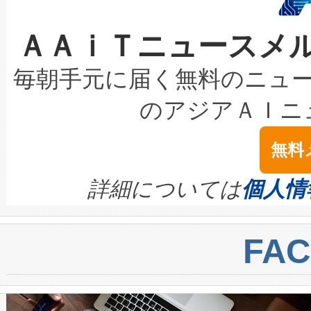
なレーザースポットにより、高
限を超えて利用可能な電力容量
取得できる可能性もあります。
ＡＡｉＴニュースメ
な環境下でも豊かなディテー
持できるよう貢献します。こ
設には、3億～4億ドルかかるこ
キロメートル範囲を検出 Livox Unveil
ービスレベル契約（SLA）違
最高経営責任者（CEO）であるHi
毎朝手元に届く無料のニュ
LiDAR for Inspections, Transpor
テリー性能の劣化によるダウ
す。「当社のfully-connected c
のアジアＡＩニ
は1535 nmレーザーを搭載
念は、現在データセンターが
ームを利用すれば、6,000万～
無料
イズの小径化を実現すること
ます。 Voltaiq provides a comple
きます。この効率性は、フェ
す。ノーマルモードでは、Avia
quality and reliability for AI da
詳細については
個人情
BESS stack to ensure battery qual
ートル先まで検出でき、これは
centers. Voltaiqは、a
トに対して約600メートルに
FA
からシステム統合、試運転、
では、反射率10％のターゲッ
クルの各段階のデータを監視
で向上し、最大検知距離は1,0