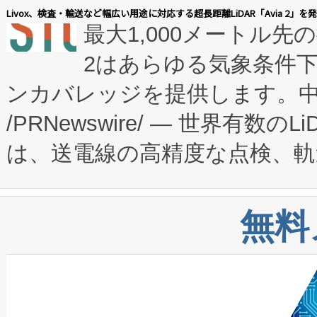
会社エーアイ・アンド：本社横
す。FCCM‑を活用した現地
Livox、検査・輸送など幅広い用途に対応する超長距離LiDAR「Avia 2」を
最大1,000メートル先
President原信平）と、エ
患者にとっての費用負担を大幅
2はあらゆる気象条件
ードするVoltaiqは、日本に
のアクセスを大幅に拡大することができ
ンカバレッジを提供します。中国
ーエネルギー貯蔵システム（B
Fully-Connected Continuous M
/PRNewswire/ — 世界有数の
た。 Voltaiq独自のAI搭
プログラムには、施設設計・内装
は、送電線の高精度な点検、軌
定、統合、導入、運用に至る
に関する技術移転および知的財産
や穀物倉庫におけるバルク材の
安全性を追跡し、確保する事を
構造化トレーニングカリキュ
リューション「Avia 2」を発
増加しているデータセンター
上げおよび商用化段階におけ
無料
したAvia 2は、1,000メ
る電力網に大きな負担をかけ
設備整備および立ち上げ調整
狭視野のFOVを切り替えるこ
事業者の負担軽減という課題
加組織は、Enzeneのバイオ
ケーブル、枝などの細かな対
系統連系を迅速にし、ピーク需
選定された製品について、自