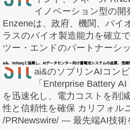
イノベーション型の開発
Enzeneは、政府、機関、バ
ラスのバイオ製造能力を確立
ツー・エンドのパートナーシッ
表しました。 同社の実績あるEnzeneX®
ai&、Voltaiqと協業し、AIデータセンター向け蓄電池システムの品質、信
ai&のソブリンAIコンピ
manufacturing™ (FC
「Enterprise Batte
たNeXは、バイオ医薬品製造
を迅速化し、電力コストを削
従来のフェッドバッチ施設の
性と信頼性を確保 カリフォルニア
に、患者やサプライチェーン
/PRNewswire/ — 最先端
キー方式で拡張性が高く、持