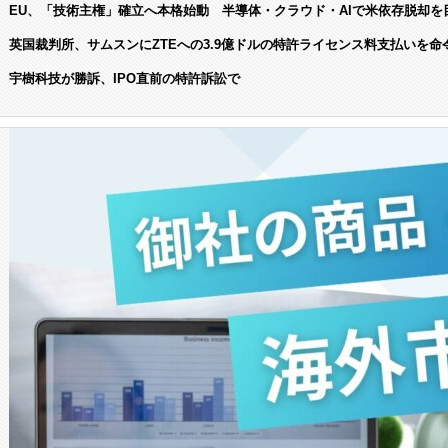
EU、「技術主権」確立へ本格始動 半導体・クラウド・AIで米依存脱却を
英国裁判所、サムスンにZTEへの3.9億ドルの特許ライセンス料支払いを命
宇樹科技が勝訴、IPO直前の特許訴訟で