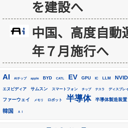
を建設へ
中国、高度自動
年７月施行へ
AI
EV
NVID
GPU
BYD
LLM
AIチップ
apple
CATL
IC
サムスン
エヌビディア
スマートフォン
ディスプレ
チップ
テスラ
半導体
ファーウェイ
半導体製造装置
ロボット
メモリ
韓国
ＡＩ