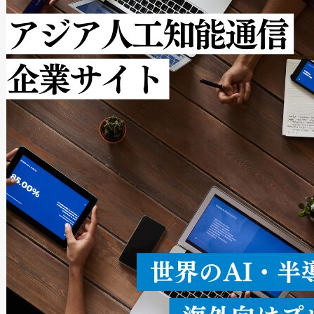
[…]
ットだけで最大1キロメートル
ルの変電所周囲を監視でき、
作業と点群処理を簡素化できま
Avia 2は、2種類のFOVオ
× 80°のノーマルモード、長距離
ードを切り替えて使用するこ
ることなく、単一のデバイス
うにします。遠距離まで届く
密度なスキャ
[…]