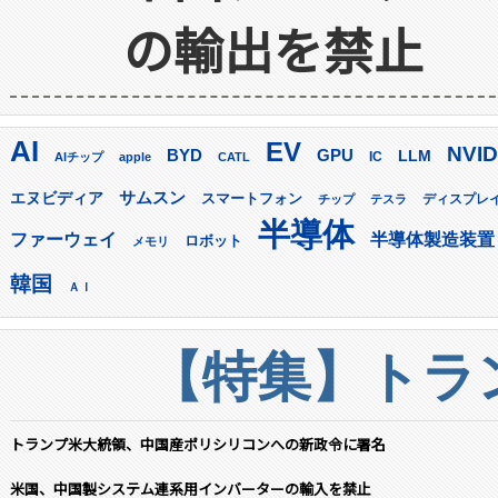
の輸出を禁止
AI
EV
NVID
GPU
BYD
LLM
AIチップ
apple
CATL
IC
サムスン
エヌビディア
スマートフォン
ディスプレ
チップ
テスラ
半導体
ファーウェイ
半導体製造装置
ロボット
メモリ
韓国
ＡＩ
【特集】トラン
トランプ米大統領、中国産ポリシリコンへの新政令に署名
米国、中国製システム連系用インバーターの輸入を禁止