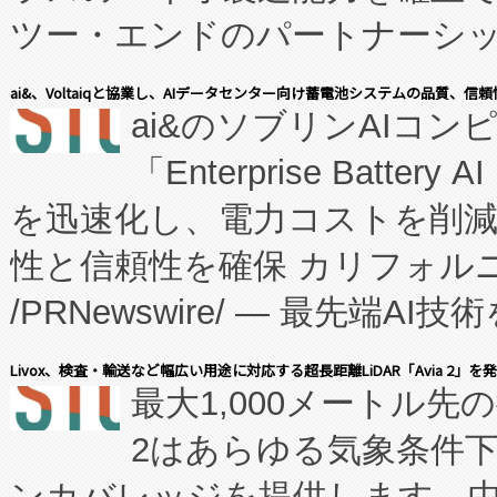
ツー・エンドのパートナーシッ
表しました。 同社の実績あるEnzeneX®
ai&、Voltaiqと協業し、AIデータセンター向け蓄電池システムの品質、信
ai&のソブリンAIコンピ
manufacturing™ (FC
「Enterprise Batte
たNeXは、バイオ医薬品製造
を迅速化し、電力コストを削
従来のフェッドバッチ施設の
性と信頼性を確保 カリフォルニア
に、患者やサプライチェーン
/PRNewswire/ — 最先端
キー方式で拡張性が高く、持
会社エーアイ・アンド：本社横
す。FCCM‑を活用した現地
Livox、検査・輸送など幅広い用途に対応する超長距離LiDAR「Avia 2」を
最大1,000メートル先
President原信平）と、エ
患者にとっての費用負担を大幅
2はあらゆる気象条件
ードするVoltaiqは、日本に
のアクセスを大幅に拡大することができ
ンカバレッジを提供します。中国