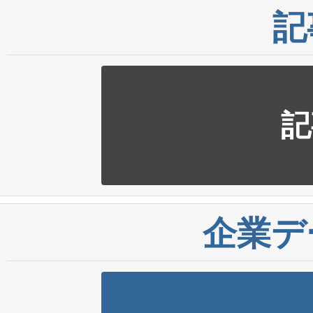
記
記
企業デ