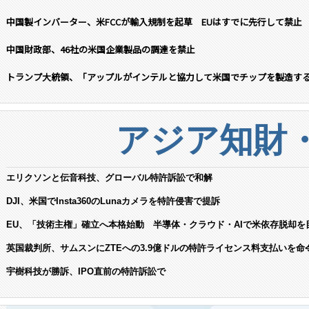
中国製インバーター、米FCCが輸入規制を起草 EUはすでに先行して禁止
中国財政部、46社の米国企業製品の調達を禁止
トランプ大統領、「アップルがインテルと協力して米国でチップを製造す
アジア知財
エリクソンと伝音科技、グローバル特許訴訟で和解
DJI、米国でInsta360のLunaカメラを特許侵害で提訴
EU、「技術主権」確立へ本格始動 半導体・クラウド・AIで米依存脱却を
英国裁判所、サムスンにZTEへの3.9億ドルの特許ライセンス料支払いを命
宇樹科技が勝訴、IPO直前の特許訴訟で