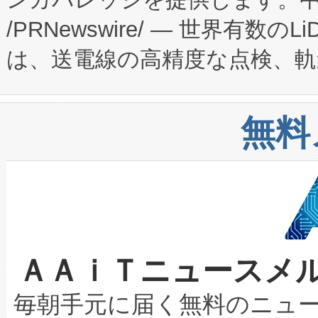
ーエネルギー貯蔵システム（B
Fully-Connected Continuous M
/PRNewswire/ — 世界有数の
た。 Voltaiq独自のAI搭
プログラムには、施設設計・内装
は、送電線の高精度な点検、軌
定、統合、導入、運用に至る
に関する技術移転および知的財産
や穀物倉庫におけるバルク材の
安全性を追跡し、確保する事を
構造化トレーニングカリキュ
リューション「Avia 2」を発
増加しているデータセンター
上げおよび商用化段階におけ
無料
したAvia 2は、1,000メ
る電力網に大きな負担をかけ
設備整備および立ち上げ調整
狭視野のFOVを切り替えるこ
事業者の負担軽減という課題
加組織は、Enzeneのバイオ
ケーブル、枝などの細かな対
系統連系を迅速にし、ピーク需
選定された製品について、自
なレーザースポットにより、高
限を超えて利用可能な電力容量
取得できる可能性もあります。
ＡＡｉＴニュースメ
な環境下でも豊かなディテー
持できるよう貢献します。こ
設には、3億～4億ドルかかるこ
キロメートル範囲を検出 Livox Unveil
ービスレベル契約（SLA）違
最高経営責任者（CEO）であるHi
毎朝手元に届く無料のニュ