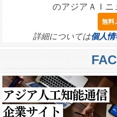
LiDAR for Inspections, Transpor
テリー性能の劣化によるダウ
す。「当社のfully-connected c
のアジアＡＩニ
は1535 nmレーザーを搭載
念は、現在データセンターが
ームを利用すれば、6,000万～
無料
イズの小径化を実現すること
ます。 Voltaiq provides a comple
きます。この効率性は、フェ
す。ノーマルモードでは、Avia
quality and reliability for AI da
詳細については
個人情
BESS stack to ensure battery qual
ートル先まで検出でき、これは
centers. Voltaiqは、a
トに対して約600メートルに
FA
からシステム統合、試運転、
では、反射率10％のターゲッ
クルの各段階のデータを監視
で向上し、最大検知距離は1,0
[…]
ットだけで最大1キロメートル
ルの変電所周囲を監視でき、
作業と点群処理を簡素化できま