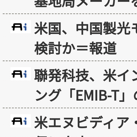
基地局メーカー
米国、中国製光
検討か＝報道
聯発科技、米イ
ング「EMIB-T
米エヌビディア・