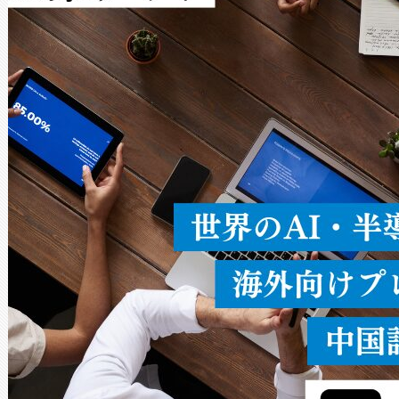
Avia 2は、2種類のFOVオ
× 80°のノーマルモード、長距離
ードを切り替えて使用するこ
ることなく、単一のデバイス
うにします。遠距離まで届く
密度なスキャ
[…]