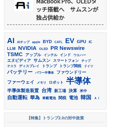
MacBook Pro、OLEDタ
ッチ搭載へ サムスンが
独占供給か
AI
EV
GPU
BYD
AIチップ
apple
CATL
IC
PR Newswire
NVIDIA
LLM
OLED
TSMC
アップル
インド
インテル
ウエハー
サムスン
エヌビディア
スマートフォン
チップ
トランプ
ディスプレイ
トランプ関税
テスラ
ドイツ
バッテリー
ファウンドリー
パワー半導体
半導体
ファーウェイ
ロボット
メモリ
台湾
半導体製造装置
決算
新工場
米中
韓国
自動運転
華為
電池
関税
車載電池
ＡＩ
【特集】トランプ2.0の対中政策