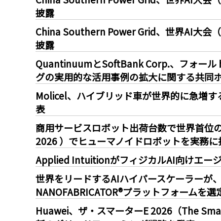
披露
China Southern Power Grid、世界AI大
披露
QuantinuumとSoftBank Corp
グの実用的な活用事例の拡大に関する共同
Molicel、ハイブリッド車が世界的に急
表
商用サービスロボット出荷台数で世界首位の KEE
2026 ）でヒューマノイドロボットを実務に
Applied IntuitionがフィジカルAI
世界をリードするAIハイパースケーラーが、A
NANOFABRICATOR®プラットフォームを選
Huawei、ザ・スマーターE 2026（The S