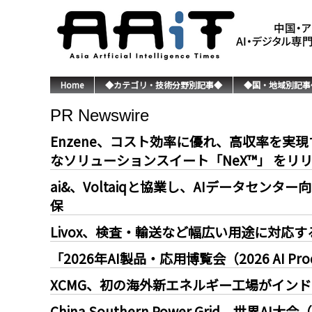
Home
◆カテゴリ・技術分野別記事◆
◆国・地域別記事
PR Newswire
Enzene、コスト効率に優れ、高収率を
なソリューションスイート「NeX™」 をリ
ai&、Voltaiqと協業し、AIデータセ
保
Livox、検査・輸送など幅広い用途に対応する超
「2026年AI製品・応用博覧会（2026 AI Produ
XCMG、初の海外新エネルギー工場がイン
China Southern Power Grid、世界AI大