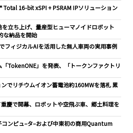
 Total 16-bit xSPI + PSRAM IPソリューション
造基地を立ち上げ、量産型ヒューマノイドロボット
的な納品を開始
TEX 2026でフィジカルAIを活用した無人車両の実用事例
テム「TokenONE」を発表、「トークンファクトリ
ンでリチウムイオン蓄電池約160MWを落札 累
迎えて重慶で開幕、ロボットや空飛ぶ車、郷土料理を
子コンピュ–タ–および中東初の商用Quantum