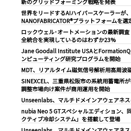
新のグリッドフォーミング戦略を発表
世界をリードするAIハイパースケーラーが、A
NANOFABRICATOR®プラットフォームを選
ロックウェル･オートメーションの最新調査：
全統合を実現しているのはわずか23%
Jane Goodall Institute USAとF
ンピューティング研究プログラムを開始
MDT、リアルタイム磁気信号解析用高周波磁
SINEXCEL、三重県松阪市の系統用蓄電
調整市場向け案件が商用運用を開始
Unseenlabs、マルチドメインアウェア
nubia Neo 5 GTスペシャルエディシ
クティブ冷却システム」を搭載して登場
Unseenlabs、マルチドメインアウェア