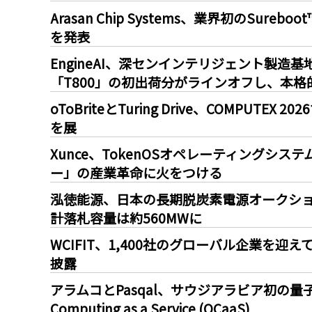
Arasan Chip Systems、業界初のSureboot™
を発表
EngineAI、深センインテリジェント製
「T800」の初出荷分がラインオフし、本格
oToBriteとTuring Drive、COMPU
を展
Xunce、TokenOSオペレーティングシス
ー」の産業革命に火をつける
泓徳能源、日本の長期脱炭素電源オークショ
計落札容量は約560MWに
WCIFIT、1,400社のグローバル企業を
披露
アラムコとPasqal、サウジアラビア初の量
Computing as a Service (QCaaS)