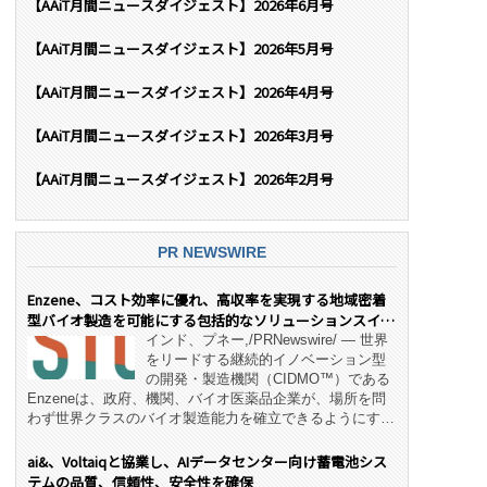
【AAiT月間ニュースダイジェスト】2026年6月号
【AAiT月間ニュースダイジェスト】2026年5月号
【AAiT月間ニュースダイジェスト】2026年4月号
【AAiT月間ニュースダイジェスト】2026年3月号
【AAiT月間ニュースダイジェスト】2026年2月号
PR NEWSWIRE
Enzene、コスト効率に優れ、高収率を実現する地域密着
型バイオ製造を可能にする包括的なソリューションスイー
ト「NeX™」 をリリース
インド、プネー,/PRNewswire/ — 世界
をリードする継続的イノベーション型
の開発・製造機関（CIDMO™）である
Enzeneは、政府、機関、バイオ医薬品企業が、場所を問
わず世界クラスのバイオ製造能力を確立できるようにす
る、変革的なエンド・ツー・エンドのパートナーシップモ
デル「NeX™」の立ち上げを発表しました。 同社の実績
ai&、Voltaiqと協業し、AIデータセンター向け蓄電池シス
あるEnzeneX® fully‑connected continuous
テムの品質、信頼性、安全性を確保