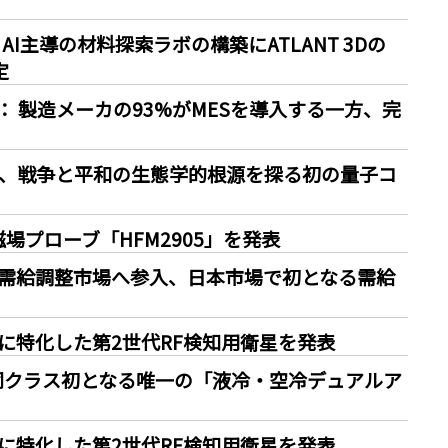
I主導の材料探索ラボの構築にATLANT 3Dの
定
 製造メーカの93%がMESを導入する一方、完
ormationQ、戦争と平和の生態学的根源を探る初の量子コ
場プローブ「HFM2905」を発表
所が需給調整市場へ参入、日本市場で初となる需給
ネスに特化した第2世代RF検知用衛星を発表
ョン、同クラス初となる唯一の「液冷・空冷デュアルア
ネスに特化した第2世代RF検知用衛星を発表