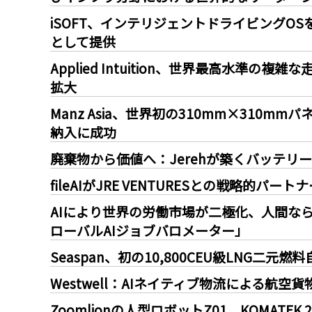
iSOFT、インテリジェントドライビングOSを
として提供
Applied Intuition、世界最高水準
拡大
Manz Asia、世界初の310mm×310
納入に成功
廃棄物から価値へ：Jerehが築くバッテリ
fileAIがJRE VENTURESとの戦略的
AIにより世界の労働市場が二極化、人間なら
ローバルAIジョブバロメーター」
Seaspan、初の10,800CEU級LNG二元
Westwell：AIネイティブ物流による航空
Zoomlionの人型ロボットZ01、KOMAT