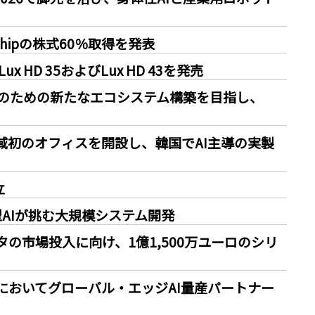
inChipの株式60％取得を発表
 HD 35およびLux HD 43を発売
益のための新たなエコシステム構築を目指し、
平洋地域初のオフィスを開設し、韓国でAI主導の実製
立
AIが挑む大規模システム開発
タの市場投入に向け、1億1,500万ユーロのシリ
I 2026においてグローバル・エッジAI量産パートナー