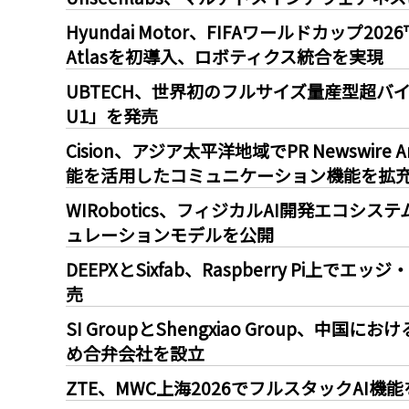
Hyundai Motor、FIFAワールドカッ
Atlasを初導入、ロボティクス統合を実現
UBTECH、世界初のフルサイズ量産型超バ
U1」を発売
Cision、アジア太平洋地域でPR Newswir
能を活用したコミュニケーション機能を拡
WIRobotics、フィジカルAI開発エコシ
ュレーションモデルを公開
DEEPXとSixfab、Raspberry Pi上でエ
売
SI GroupとShengxiao Group、
め合弁会社を設立
ZTE、MWC上海2026でフルスタックAI