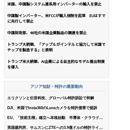
米国、中国製システム連系用インバーターの輸入を禁止
中国製インバーター、米FCCが輸入規制を起草 EUはすで
に先行して禁止
中国財政部、46社の米国企業製品の調達を禁止
トランプ大統領、「アップルがインテルと協力して米国で
チップを製造する」と表明
トランプ米大統領、AI企業による自主的なモデル提出制度
を導入
アジア知財・特許の最新動向
エリクソンと伝音科技、グローバル特許訴訟で和解
DJI、米国でInsta360のLunaカメラを特許侵害で提訴
EU、「技術主権」確立へ本格始動 半導体・クラウド・
AIで米依存脱却を目指す
英国裁判所、サムスンにZTEへの3.9億ドルの特許ライセ