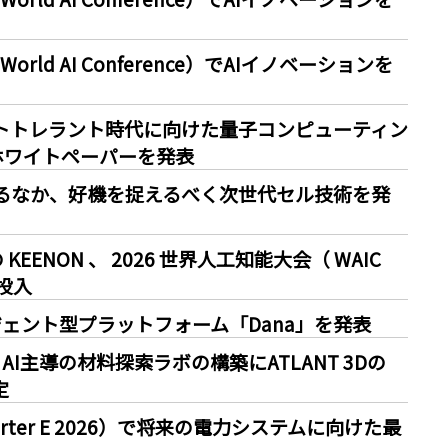
会（World AI Conference）でAIイノベーションを
.、フォールトトレラント時代に向けた量子コンピューティン
ホワイトペーパーを発表
増するなか、好機を捉えるべく次世代セル技術を発
NON 、 2026 世界人工知能大会（ WAIC
投入
向けエージェント型プラットフォーム「Dana」を発表
I主導の材料探索ラボの構築にATLANT 3Dの
定
marter E 2026）で将来の電力システムに向けた最