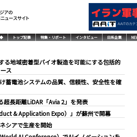
◆
トップ記事
特集・リポート
インタビュー
日系企業
NE
実現する地域密着型バイオ製造を可能にする包括的
リース
ンター向け蓄電池システムの品質、信頼性、安全性を確
長距離LiDAR「Avia 2」を発表
ct & Application Expo）」が蘇州で開幕
ドネシアで生産を開始
会（World AI Conference）でAIイノベーションを