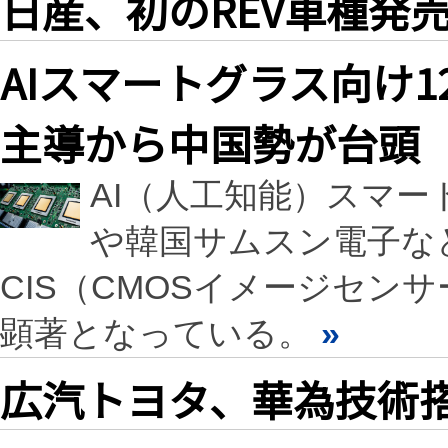
日産、初のREV車種発売
AIスマートグラス向け1
主導から中国勢が台頭
AI（人工知能）スマ
や韓国サムスン電子など
CIS（CMOSイメージセン
顕著となっている。
»
広汽トヨタ、華為技術搭