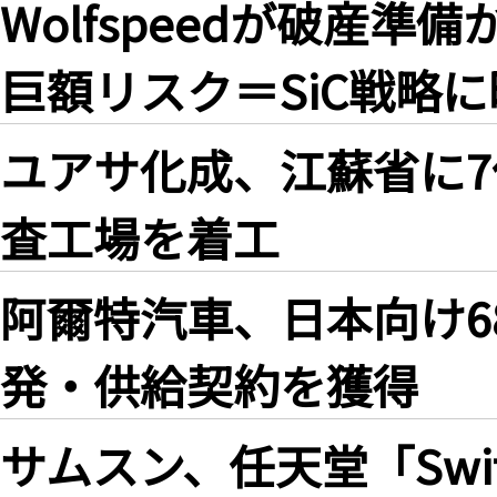
Wolfspeedが破産
巨額リスク＝SiC戦略
ユアサ化成、江蘇省に
査工場を着工
阿爾特汽車、日本向け6
発・供給契約を獲得
サムスン、任天堂「Swi