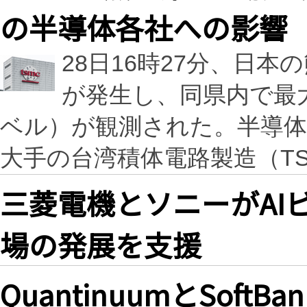
の半導体各社への影響
28日16時27分、日本
が発生し、同県内で最
ベル）が観測された。半導体
大手の台湾積体電路製造（T
三菱電機とソニーがAI
場の発展を支援
QuantinuumとSoft