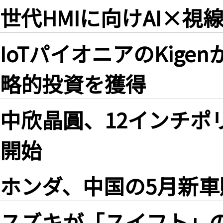
世代HMIに向けAI×視
IoTパイオニアのKige
略的投資を獲得
中欣晶圓、12インチポ
開始
ホンダ、中国の5月新車販
スズキが「スイフト」