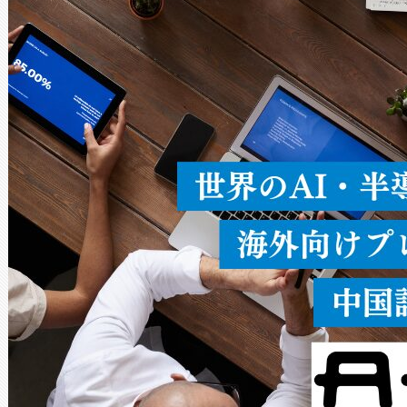
× 80°のノーマルモード、長距離
ードを切り替えて使用するこ
ることなく、単一のデバイス
うにします。遠距離まで届く
密度なスキャ
[…]