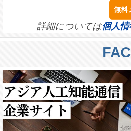
念は、現在データセンターが
ームを利用すれば、6,000万～
無料
イズの小径化を実現すること
ます。 Voltaiq provides a comple
きます。この効率性は、フェ
す。ノーマルモードでは、Avia
quality and reliability for AI da
詳細については
個人情
BESS stack to ensure battery qual
ートル先まで検出でき、これは
centers. Voltaiqは、a
トに対して約600メートルに
FA
からシステム統合、試運転、
では、反射率10％のターゲッ
クルの各段階のデータを監視
で向上し、最大検知距離は1,0
[…]
ットだけで最大1キロメートル
ルの変電所周囲を監視でき、
作業と点群処理を簡素化できま
Avia 2は、2種類のFOVオ