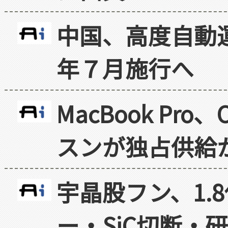
中国、高度自動
年７月施行へ
MacBook Pr
スンが独占供給
宇晶股フン、1.
ー・SiC切断・