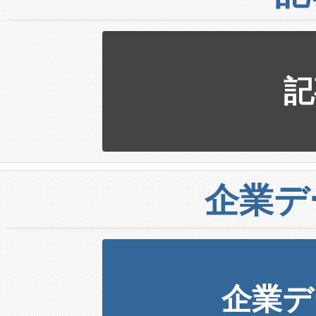
記
企業デ
企業デ