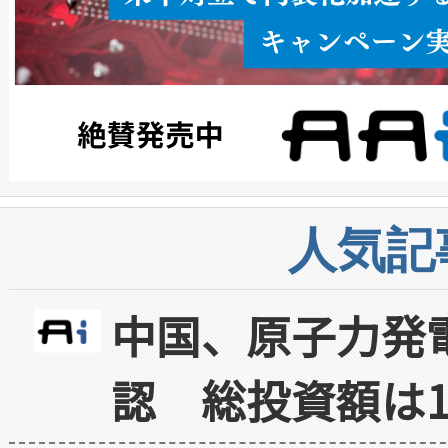
人気記
中国、原子力発
認 総投資額は1