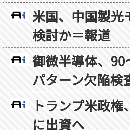
米国、中国製光
検討か＝報道
御微半導体、90
パターン欠陥検
トランプ米政権
に出資へ