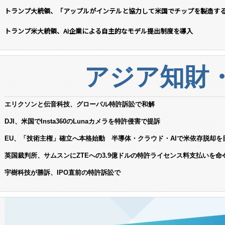
トランプ大統領、「アップルがインテルと協力して米国でチップを製造す
トランプ米大統領、AI企業による自主的なモデル提出制度を導入
アジア知財
エリクソンと伝音科技、グローバル特許訴訟で和解
DJI、米国でInsta360のLunaカメラを特許侵害で提訴
EU、「技術主権」確立へ本格始動 半導体・クラウド・AIで米依存脱却を
英国裁判所、サムスンにZTEへの3.9億ドルの特許ライセンス料支払いを命
宇樹科技が勝訴、IPO直前の特許訴訟で