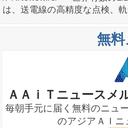
は、送電線の高精度な点検、軌
定、統合、導入、運用に至る
に関する技術移転および知的財産
や穀物倉庫におけるバルク材の
安全性を追跡し、確保する事を
構造化トレーニングカリキュ
リューション「Avia 2」を発
増加しているデータセンター
上げおよび商用化段階におけ
無料
したAvia 2は、1,000メ
る電力網に大きな負担をかけ
設備整備および立ち上げ調整
狭視野のFOVを切り替えるこ
事業者の負担軽減という課題
加組織は、Enzeneのバイオ
ケーブル、枝などの細かな対
系統連系を迅速にし、ピーク需
選定された製品について、自
なレーザースポットにより、高
限を超えて利用可能な電力容量
取得できる可能性もあります。
ＡＡｉＴニュースメ
な環境下でも豊かなディテー
持できるよう貢献します。こ
設には、3億～4億ドルかかるこ
キロメートル範囲を検出 Livox Unveil
ービスレベル契約（SLA）違
最高経営責任者（CEO）であるHi
毎朝手元に届く無料のニュ
LiDAR for Inspections, Transpor
テリー性能の劣化によるダウ
す。「当社のfully-connected c
のアジアＡＩニ
は1535 nmレーザーを搭載