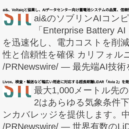
表しました。 同社の実績あるEnzeneX®
ai&、Voltaiqと協業し、AIデータセンター向け蓄電池システムの品質、信
ai&のソブリンAIコンピ
manufacturing™ (FC
「Enterprise Batte
たNeXは、バイオ医薬品製造
を迅速化し、電力コストを削
従来のフェッドバッチ施設の
性と信頼性を確保 カリフォルニア
に、患者やサプライチェーン
/PRNewswire/ — 最先端
キー方式で拡張性が高く、持
会社エーアイ・アンド：本社横
す。FCCM‑を活用した現地
Livox、検査・輸送など幅広い用途に対応する超長距離LiDAR「Avia 2」を
最大1,000メートル先
President原信平）と、エ
患者にとっての費用負担を大幅
2はあらゆる気象条件
ードするVoltaiqは、日本に
のアクセスを大幅に拡大することができ
ンカバレッジを提供します。中国
ーエネルギー貯蔵システム（B
Fully-Connected Continuous M
/PRNewswire/ — 世界有数の
た。 Voltaiq独自のAI搭
プログラムには、施設設計・内装