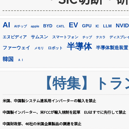
AI
EV
NVID
GPU
BYD
LLM
AIチップ
apple
CATL
IC
サムスン
エヌビディア
スマートフォン
ディスプレ
チップ
テスラ
半導体
ファーウェイ
半導体製造装置
ロボット
メモリ
韓国
ＡＩ
【特集】トラン
米国、中国製システム連系用インバーターの輸入を禁止
中国製インバーター、米FCCが輸入規制を起草 EUはすでに先行して禁止
中国財政部、46社の米国企業製品の調達を禁止