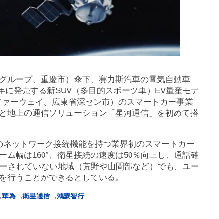
・グループ、重慶市）傘下、賽力斯汽車の電気自動車
25年に発売する新SUV（多目的スポーツ車）EV量産モデ
ファーウェイ、広東省深セン市）のスマートカー事業
と地上の通信ソリューション「星河通信」を初めて搭
のネットワーク接続機能を持つ業界初のスマートカー
ム幅は160°、衛星接続の速度は50％向上し、通話確
バーされていない地域（荒野や山間部など）でも、ユー
を行うことができるとしている。
,
,
,
華為
衛星通信
鴻蒙智行