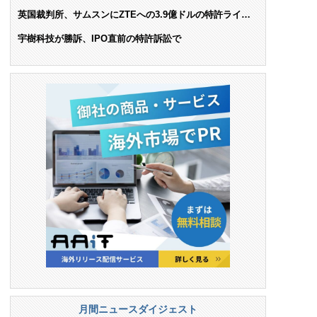
AIで米依存脱却を目指す
英国裁判所、サムスンにZTEへの3.9億ドルの特許ライセ
ンス料支払いを命令
宇樹科技が勝訴、IPO直前の特許訴訟で
月間ニュースダイジェスト