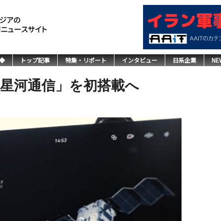
◆
トップ記事
特集・リポート
インタビュー
日系企業
NE
「星河通信」を初搭載へ