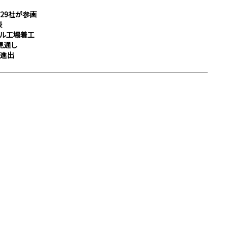
29社が参画
表
ル工場着工
見通し
進出