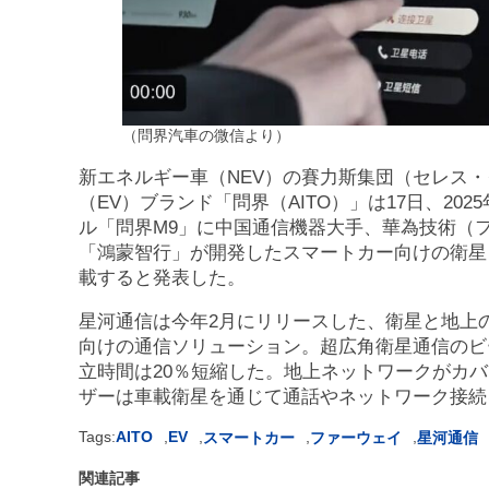
（問界汽車の微信より）
新エネルギー車（NEV）の賽力斯集団（セレス
（EV）ブランド「問界（AITO）」は17日、20
ル「問界M9」に中国通信機器大手、華為技術（
「鴻蒙智行」が開発したスマートカー向けの衛星
載すると発表した。
星河通信は今年2月にリリースした、衛星と地上
向けの通信ソリューション。超広角衛星通信のビー
立時間は20％短縮した。地上ネットワークがカ
ザーは車載衛星を通じて通話やネットワーク接続
Tags:
AITO
,
EV
,
,
,
スマートカー
ファーウェイ
星河通信
関連記事