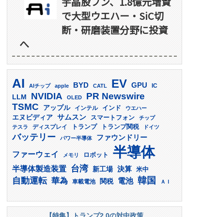
宇晶股フン、1.8億元増資
で大型ウエハー・SiC切
断・研磨装置分野に投資
へ
AI
EV
GPU
BYD
AIチップ
apple
CATL
IC
PR Newswire
NVIDIA
LLM
OLED
TSMC
アップル
インド
インテル
ウエハー
サムスン
エヌビディア
スマートフォン
チップ
トランプ
ディスプレイ
トランプ関税
テスラ
ドイツ
バッテリー
ファウンドリー
パワー半導体
半導体
ファーウェイ
ロボット
メモリ
台湾
半導体製造装置
決算
新工場
米中
韓国
自動運転
華為
電池
関税
車載電池
ＡＩ
【特集】トランプ2.0の対中政策