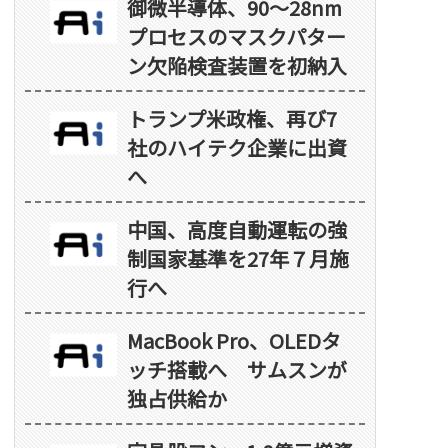
御微半導体、90～28nm
プロセスのマスクパター
ン欠陥検査装置を初納入
トランプ米政権、再び7
社のハイテク企業に出資
へ
中国、高度自動運転の強
制国家基準を27年７月施
行へ
MacBook Pro、OLEDタ
ッチ搭載へ サムスンが
独占供給か