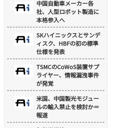
中国自動車メーカー各
社、人型ロボット製造に
本格参入へ
SKハイニックスとサンデ
ィスク、HBFの初の標準
仕様を発表
TSMCのCoWoS装置サプ
ライヤー、情報漏洩事件
が発覚
米国、中国製光モジュー
ルの輸入禁止を検討か＝
報道