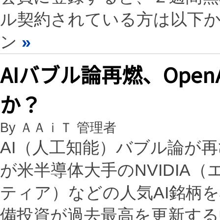
ル契約されている方は以下
ン
»
AIバブル論再燃、Ope
か？
By ＡＡｉＴ 管理者
AI（人工知能）バブル論が
が米半導体大手のNVIDIA（エ
ティア）などの人気AI銘柄
備投資が過去最高を更新す