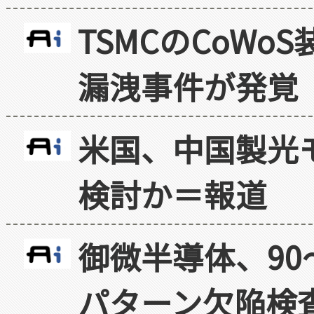
TSMCのCoW
漏洩事件が発覚
米国、中国製光
検討か＝報道
御微半導体、90
パターン欠陥検