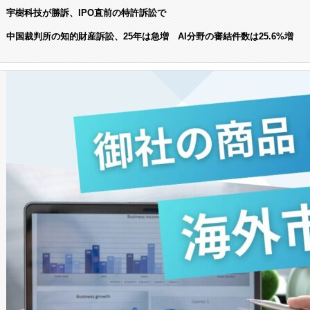
宇樹科技が勝訴、IPO直前の特許訴訟で
中国裁判所の知的財産訴訟、25年は急増 AI分野の審結件数は25.6%増