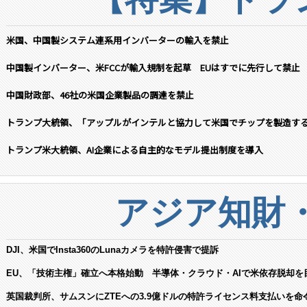
米国、中国製システム連系用インバーターの輸入を禁止
中国製インバーター、米FCCが輸入規制を起草 EUはすでに先行して禁止
中国財政部、46社の米国企業製品の調達を禁止
トランプ大統領、「アップルがインテルと協力して米国でチップを製造す
トランプ米大統領、AI企業による自主的なモデル提出制度を導入
アジア知財
DJI、米国でInsta360のLunaカメラを特許侵害で提訴
EU、「技術主権」確立へ本格始動 半導体・クラウド・AIで米依存脱却を
英国裁判所、サムスンにZTEへの3.9億ドルの特許ライセンス料支払いを命