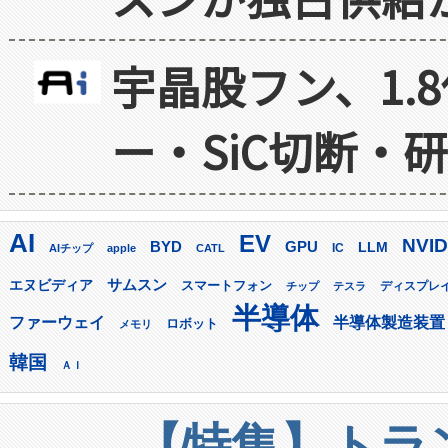
宇晶股フン、1.
ー・SiC切断・
AI
EV
NVID
GPU
BYD
LLM
AIチップ
apple
CATL
IC
サムスン
エヌビディア
スマートフォン
ディスプレ
チップ
テスラ
半導体
ファーウェイ
半導体製造装置
ロボット
メモリ
韓国
ＡＩ
【特集】トラン