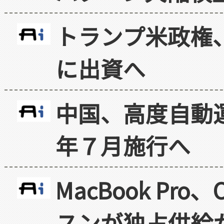
トランプ米政権
に出資へ
中国、高度自動
年７月施行へ
MacBook Pr
スンが独占供給