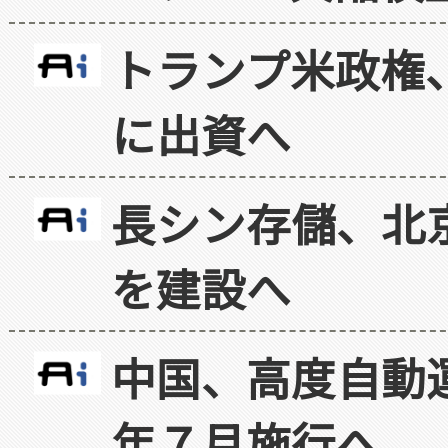
トランプ米政権
に出資へ
長シン存儲、北京
を建設へ
中国、高度自動
年７月施行へ