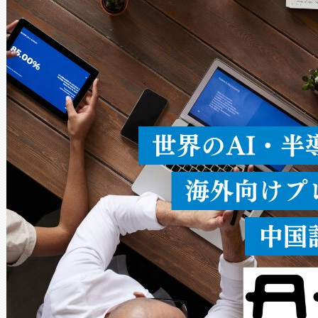
× 80°のノーマルモード、長距離
ードを切り替えて使用するこ
ることなく、単一のデバイス
うにします。遠距離まで届く
密度なスキャ
[…]