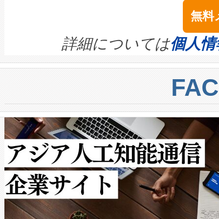
念は、現在データセンターが
ームを利用すれば、6,000万～
無料
イズの小径化を実現すること
ます。 Voltaiq provides a comple
きます。この効率性は、フェ
す。ノーマルモードでは、Avia
quality and reliability for AI da
詳細については
個人情
BESS stack to ensure battery qual
ートル先まで検出でき、これは
centers. Voltaiqは、a
トに対して約600メートルに
FA
からシステム統合、試運転、
では、反射率10％のターゲッ
クルの各段階のデータを監視
で向上し、最大検知距離は1,0
[…]
ットだけで最大1キロメートル
ルの変電所周囲を監視でき、
作業と点群処理を簡素化できま
Avia 2は、2種類のFOVオ