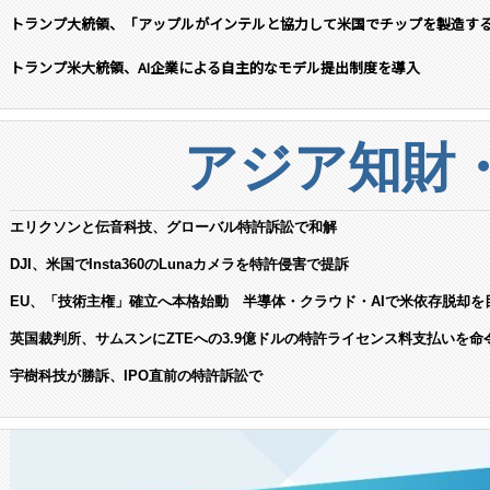
トランプ大統領、「アップルがインテルと協力して米国でチップを製造す
トランプ米大統領、AI企業による自主的なモデル提出制度を導入
アジア知財
エリクソンと伝音科技、グローバル特許訴訟で和解
DJI、米国でInsta360のLunaカメラを特許侵害で提訴
EU、「技術主権」確立へ本格始動 半導体・クラウド・AIで米依存脱却を
英国裁判所、サムスンにZTEへの3.9億ドルの特許ライセンス料支払いを命
宇樹科技が勝訴、IPO直前の特許訴訟で