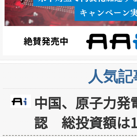
人気記
中国、原子力発
認 総投資額は1