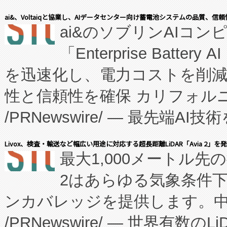
表しました。 同社の実績あるEnzeneX®
ai&、Voltaiqと協業し、AIデータセンター向け蓄電池システムの品質、信
ai&のソブリンAIコンピ
manufacturing™ (FC
「Enterprise Batte
たNeXは、バイオ医薬品製造
を迅速化し、電力コストを削
従来のフェッドバッチ施設の
性と信頼性を確保 カリフォルニア
に、患者やサプライチェーン
/PRNewswire/ — 最先端
キー方式で拡張性が高く、持
会社エーアイ・アンド：本社横
す。FCCM‑を活用した現地
Livox、検査・輸送など幅広い用途に対応する超長距離LiDAR「Avia 2」を
最大1,000メートル先
President原信平）と、エ
患者にとっての費用負担を大幅
2はあらゆる気象条件
ードするVoltaiqは、日本に
のアクセスを大幅に拡大することができ
ンカバレッジを提供します。中国
ーエネルギー貯蔵システム（B
Fully-Connected Continuous M
/PRNewswire/ — 世界有数の
た。 Voltaiq独自のAI搭
プログラムには、施設設計・内装