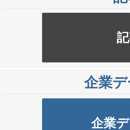
記
企業デ
企業デ