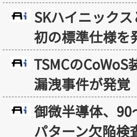
SKハイニックス
初の標準仕様を
TSMCのCoW
漏洩事件が発覚
御微半導体、90
パターン欠陥検