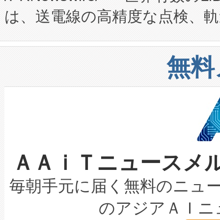
は、送電線の高精度な点検、軌
定、統合、導入、運用に至る
に関する技術移転および知的財産
や穀物倉庫におけるバルク材の
安全性を追跡し、確保する事を
構造化トレーニングカリキュ
リューション「Avia 2」を発
増加しているデータセンター
上げおよび商用化段階におけ
無料
したAvia 2は、1,000メ
る電力網に大きな負担をかけ
設備整備および立ち上げ調整
狭視野のFOVを切り替えるこ
事業者の負担軽減という課題
加組織は、Enzeneのバイオ
ケーブル、枝などの細かな対
系統連系を迅速にし、ピーク需
選定された製品について、自
なレーザースポットにより、高
限を超えて利用可能な電力容量
取得できる可能性もあります。
ＡＡｉＴニュースメ
な環境下でも豊かなディテー
持できるよう貢献します。こ
設には、3億～4億ドルかかるこ
キロメートル範囲を検出 Livox Unveil
ービスレベル契約（SLA）違
最高経営責任者（CEO）であるHi
毎朝手元に届く無料のニュ
LiDAR for Inspections, Transpor
テリー性能の劣化によるダウ
す。「当社のfully-connected c
のアジアＡＩニ
は1535 nmレーザーを搭載