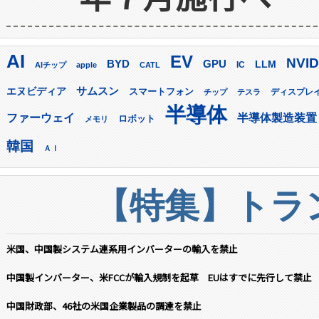
AI
EV
NVID
GPU
BYD
LLM
AIチップ
apple
CATL
IC
サムスン
エヌビディア
スマートフォン
ディスプレ
チップ
テスラ
半導体
ファーウェイ
半導体製造装置
ロボット
メモリ
韓国
ＡＩ
【特集】トラン
米国、中国製システム連系用インバーターの輸入を禁止
中国製インバーター、米FCCが輸入規制を起草 EUはすでに先行して禁止
中国財政部、46社の米国企業製品の調達を禁止