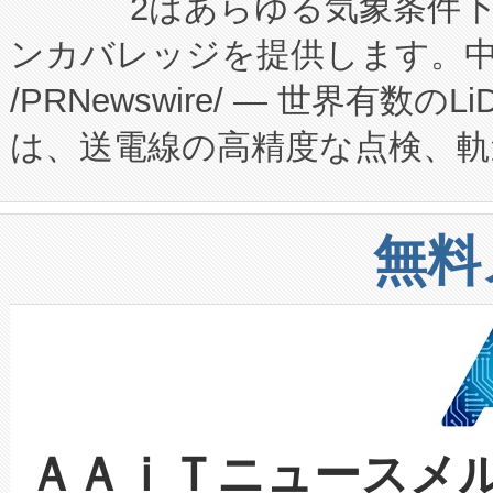
2はあらゆる気象条件
ードするVoltaiqは、日本に
のアクセスを大幅に拡大することができ
ンカバレッジを提供します。中国
ーエネルギー貯蔵システム（B
Fully-Connected Continuous M
/PRNewswire/ — 世界有数の
た。 Voltaiq独自のAI搭
プログラムには、施設設計・内装
は、送電線の高精度な点検、軌
定、統合、導入、運用に至る
に関する技術移転および知的財産
や穀物倉庫におけるバルク材の
安全性を追跡し、確保する事を
構造化トレーニングカリキュ
リューション「Avia 2」を発
増加しているデータセンター
上げおよび商用化段階におけ
無料
したAvia 2は、1,000メ
る電力網に大きな負担をかけ
設備整備および立ち上げ調整
狭視野のFOVを切り替えるこ
事業者の負担軽減という課題
加組織は、Enzeneのバイオ
ケーブル、枝などの細かな対
系統連系を迅速にし、ピーク需
選定された製品について、自
なレーザースポットにより、高
限を超えて利用可能な電力容量
取得できる可能性もあります。
ＡＡｉＴニュースメ
な環境下でも豊かなディテー
持できるよう貢献します。こ
設には、3億～4億ドルかかるこ