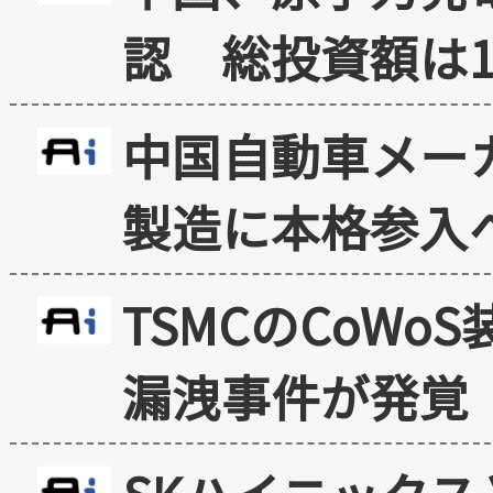
認 総投資額は1
中国自動車メー
製造に本格参入
TSMCのCoW
漏洩事件が発覚