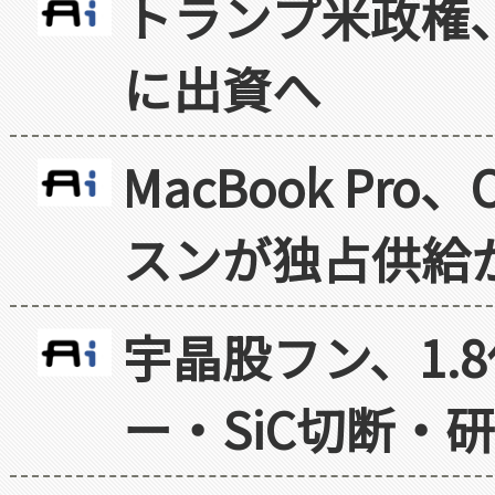
トランプ米政権
に出資へ
MacBook Pr
スンが独占供給
宇晶股フン、1.
ー・SiC切断・