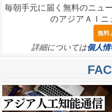
キロメートル範囲を検出 Livox Unveil
ービスレベル契約（SLA）違
最高経営責任者（CEO）であるHi
毎朝手元に届く無料のニュ
LiDAR for Inspections, Transpor
テリー性能の劣化によるダウ
す。「当社のfully-connected c
のアジアＡＩニ
は1535 nmレーザーを搭載
念は、現在データセンターが
ームを利用すれば、6,000万～
無料
イズの小径化を実現すること
ます。 Voltaiq provides a comple
きます。この効率性は、フェ
す。ノーマルモードでは、Avia
quality and reliability for AI da
詳細については
個人情
BESS stack to ensure battery qual
ートル先まで検出でき、これは
centers. Voltaiqは、a
トに対して約600メートルに
FA
からシステム統合、試運転、
では、反射率10％のターゲッ
クルの各段階のデータを監視
で向上し、最大検知距離は1,0
[…]
ットだけで最大1キロメートル
ルの変電所周囲を監視でき、