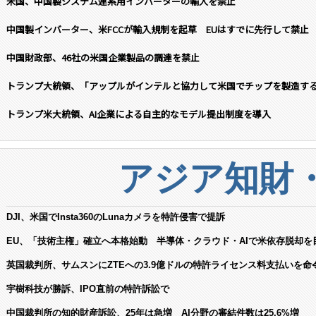
米国、中国製システム連系用インバーターの輸入を禁止
中国製インバーター、米FCCが輸入規制を起草 EUはすでに先行して禁止
中国財政部、46社の米国企業製品の調達を禁止
トランプ大統領、「アップルがインテルと協力して米国でチップを製造す
トランプ米大統領、AI企業による自主的なモデル提出制度を導入
アジア知財
DJI、米国でInsta360のLunaカメラを特許侵害で提訴
EU、「技術主権」確立へ本格始動 半導体・クラウド・AIで米依存脱却を
英国裁判所、サムスンにZTEへの3.9億ドルの特許ライセンス料支払いを命
宇樹科技が勝訴、IPO直前の特許訴訟で
中国裁判所の知的財産訴訟、25年は急増 AI分野の審結件数は25.6%増