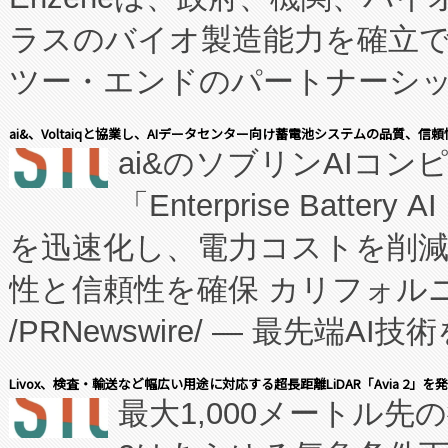
ラスのバイオ製造能力を確立
ツー・エンドのパートナーシッ
表しました。 同社の実績あるEnzeneX®
ai&、Voltaiqと協業し、AIデータセンター向け蓄電池システムの品質、信
ai&のソブリンAIコンピ
manufacturing™ (FC
「Enterprise Batte
たNeXは、バイオ医薬品製造
を迅速化し、電力コストを削
従来のフェッドバッチ施設の
性と信頼性を確保 カリフォルニア
に、患者やサプライチェーン
/PRNewswire/ — 最先端
キー方式で拡張性が高く、持
会社エーアイ・アンド：本社横
す。FCCM‑を活用した現地
Livox、検査・輸送など幅広い用途に対応する超長距離LiDAR「Avia 2」を
最大1,000メートル先
President原信平）と、エ
患者にとっての費用負担を大幅