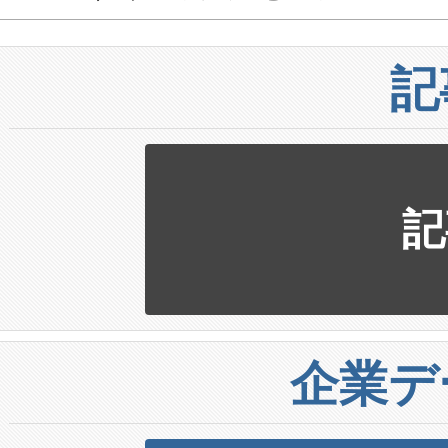
記
記
企業デ