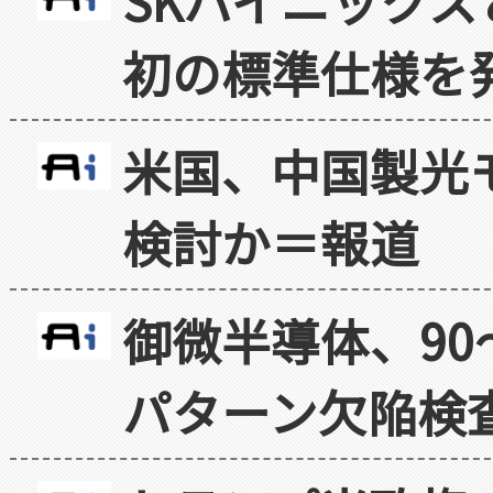
SKハイニックス
初の標準仕様を
米国、中国製光
検討か＝報道
御微半導体、90
パターン欠陥検