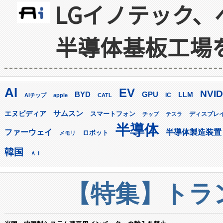
LGイノテック、
半導体基板工場
AI
EV
NVID
GPU
BYD
LLM
AIチップ
apple
CATL
IC
サムスン
エヌビディア
スマートフォン
ディスプレ
チップ
テスラ
半導体
ファーウェイ
半導体製造装置
ロボット
メモリ
韓国
ＡＩ
【特集】トラン