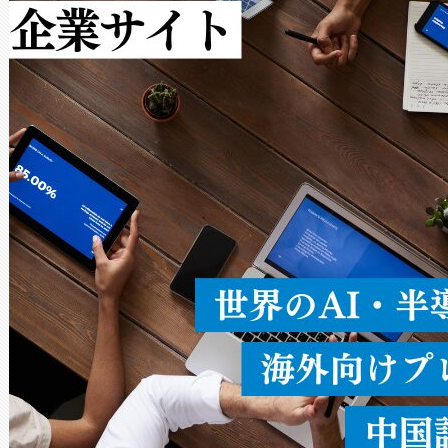
作業と点群処理を簡素化できま
Avia 2は、2種類のFOVオ
× 80°のノーマルモード、長距離
ードを切り替えて使用するこ
ることなく、単一のデバイス
うにします。遠距離まで届く
密度なスキャ
[…]