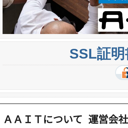
SSL証
ＡＡＩＴについて
運営会