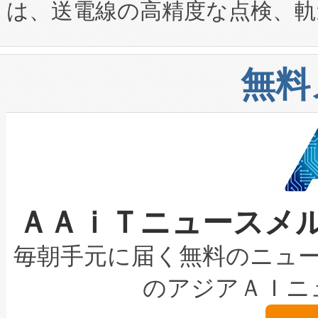
は、送電線の高精度な点検、軌
定、統合、導入、運用に至る
に関する技術移転および知的財産
や穀物倉庫におけるバルク材の
安全性を追跡し、確保する事を
構造化トレーニングカリキュ
リューション「Avia 2」を発
増加しているデータセンター
上げおよび商用化段階におけ
無料
したAvia 2は、1,000メ
る電力網に大きな負担をかけ
設備整備および立ち上げ調整
狭視野のFOVを切り替えるこ
事業者の負担軽減という課題
加組織は、Enzeneのバイオ
ケーブル、枝などの細かな対
系統連系を迅速にし、ピーク需
選定された製品について、自
なレーザースポットにより、高
限を超えて利用可能な電力容量
取得できる可能性もあります。
ＡＡｉＴニュースメ
な環境下でも豊かなディテー
持できるよう貢献します。こ
設には、3億～4億ドルかかるこ
キロメートル範囲を検出 Livox Unveil
ービスレベル契約（SLA）違
最高経営責任者（CEO）であるHi
毎朝手元に届く無料のニュ
LiDAR for Inspections, Transpor
テリー性能の劣化によるダウ
す。「当社のfully-connected c
のアジアＡＩニ
は1535 nmレーザーを搭載
念は、現在データセンターが
ームを利用すれば、6,000万～