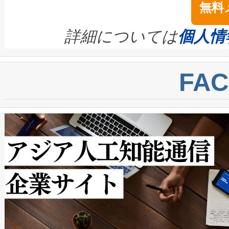
無料
イズの小径化を実現すること
ます。 Voltaiq provides a comple
きます。この効率性は、フェ
す。ノーマルモードでは、Avia
quality and reliability for AI da
詳細については
個人情
BESS stack to ensure battery qual
ートル先まで検出でき、これは
centers. Voltaiqは、a
トに対して約600メートルに
FA
からシステム統合、試運転、
では、反射率10％のターゲッ
クルの各段階のデータを監視
で向上し、最大検知距離は1,0
[…]
ットだけで最大1キロメートル
ルの変電所周囲を監視でき、
作業と点群処理を簡素化できま
Avia 2は、2種類のFOVオ
× 80°のノーマルモード、長距離