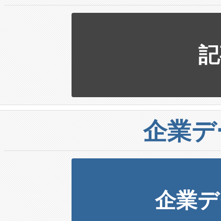
記
企業デ
企業デ