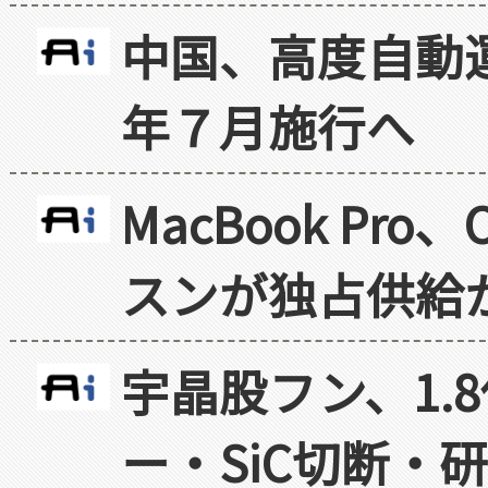
中国、高度自動
年７月施行へ
MacBook Pr
スンが独占供給
宇晶股フン、1.
ー・SiC切断・