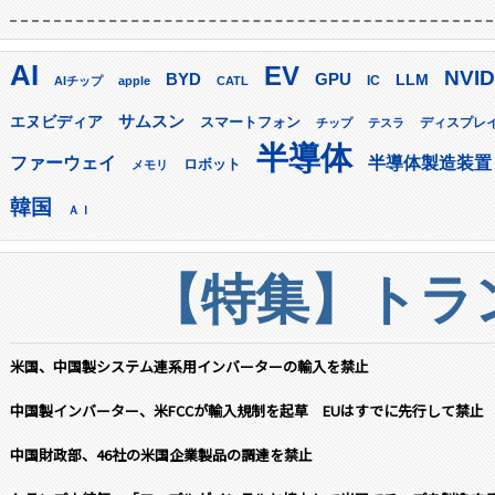
AI
EV
NVID
GPU
BYD
LLM
AIチップ
apple
CATL
IC
サムスン
エヌビディア
スマートフォン
ディスプレ
チップ
テスラ
半導体
ファーウェイ
半導体製造装置
ロボット
メモリ
韓国
ＡＩ
【特集】トラン
米国、中国製システム連系用インバーターの輸入を禁止
中国製インバーター、米FCCが輸入規制を起草 EUはすでに先行して禁止
中国財政部、46社の米国企業製品の調達を禁止