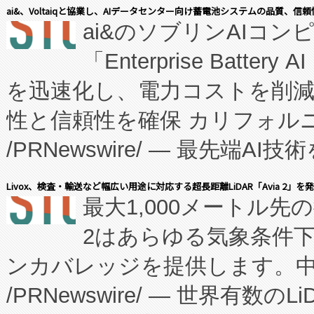
表しました。 同社の実績あるEnzeneX®
ai&、Voltaiqと協業し、AIデータセンター向け蓄電池システムの品質、信
ai&のソブリンAIコンピ
manufacturing™ (FC
「Enterprise Batte
たNeXは、バイオ医薬品製造
を迅速化し、電力コストを削
従来のフェッドバッチ施設の
性と信頼性を確保 カリフォルニア
に、患者やサプライチェーン
/PRNewswire/ — 最先端
キー方式で拡張性が高く、持
会社エーアイ・アンド：本社横
す。FCCM‑を活用した現地
Livox、検査・輸送など幅広い用途に対応する超長距離LiDAR「Avia 2」を
最大1,000メートル先
President原信平）と、エ
患者にとっての費用負担を大幅
2はあらゆる気象条件
ードするVoltaiqは、日本に
のアクセスを大幅に拡大することができ
ンカバレッジを提供します。中国
ーエネルギー貯蔵システム（B
Fully-Connected Continuous M
/PRNewswire/ — 世界有数の
た。 Voltaiq独自のAI搭
プログラムには、施設設計・内装