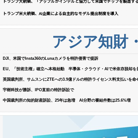
トランプ大統領、「アップルがインテルと協力して米国でチップを製造す
トランプ米大統領、AI企業による自主的なモデル提出制度を導入
アジア知財
DJI、米国でInsta360のLunaカメラを特許侵害で提訴
EU、「技術主権」確立へ本格始動 半導体・クラウド・AIで米依存脱却を
英国裁判所、サムスンにZTEへの3.9億ドルの特許ライセンス料支払いを命
宇樹科技が勝訴、IPO直前の特許訴訟で
中国裁判所の知的財産訴訟、25年は急増 AI分野の審結件数は25.6%増