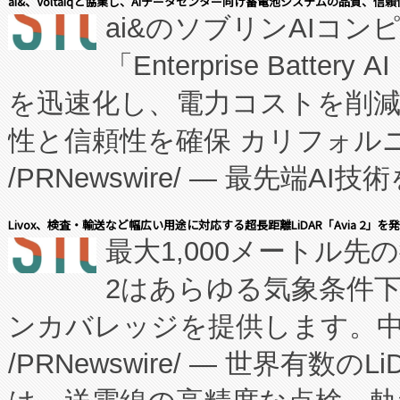
ai&、Voltaiqと協業し、AIデータセンター向け蓄電池システムの品質、信
ai&のソブリンAIコンピ
manufacturing™ (FC
「Enterprise Batte
たNeXは、バイオ医薬品製造
を迅速化し、電力コストを削
従来のフェッドバッチ施設の
性と信頼性を確保 カリフォルニア
に、患者やサプライチェーン
/PRNewswire/ — 最先端
キー方式で拡張性が高く、持
会社エーアイ・アンド：本社横
す。FCCM‑を活用した現地
Livox、検査・輸送など幅広い用途に対応する超長距離LiDAR「Avia 2」を
最大1,000メートル先
President原信平）と、エ
患者にとっての費用負担を大幅
2はあらゆる気象条件
ードするVoltaiqは、日本に
のアクセスを大幅に拡大することができ
ンカバレッジを提供します。中国
ーエネルギー貯蔵システム（B
Fully-Connected Continuous M
/PRNewswire/ — 世界有数の
た。 Voltaiq独自のAI搭
プログラムには、施設設計・内装