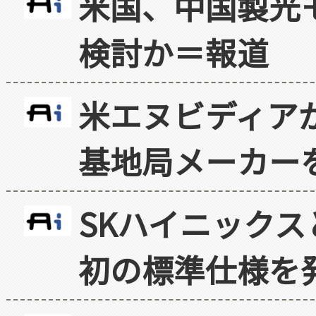
米国、中国製光
検討か＝報道
米エヌビディア
基地局メーカー
SKハイニックス
初の標準仕様を