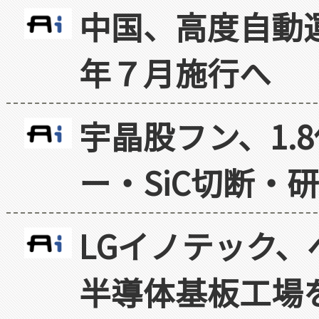
中国、高度自動
年７月施行へ
宇晶股フン、1.
ー・SiC切断・
LGイノテック、
半導体基板工場