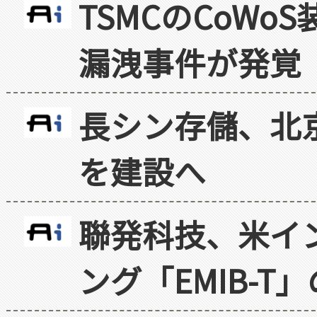
TSMCのCoW
漏洩事件が発覚
長シン存儲、北京
を建設へ
聯発科技、米イ
ング「EMIB-T