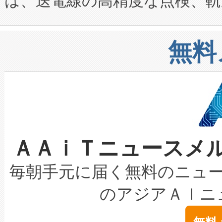
は、送電線の高精度な点検、軌
定、統合、導入、運用に至る
に関する技術移転および知的財産
や穀物倉庫におけるバルク材の
安全性を追跡し、確保する事を
構造化トレーニングカリキュ
リューション「Avia 2」を発
増加しているデータセンター
上げおよび商用化段階におけ
無料
したAvia 2は、1,000メ
る電力網に大きな負担をかけ
設備整備および立ち上げ調整
狭視野のFOVを切り替えるこ
事業者の負担軽減という課題
加組織は、Enzeneのバイオ
ケーブル、枝などの細かな対
系統連系を迅速にし、ピーク需
選定された製品について、自
なレーザースポットにより、高
限を超えて利用可能な電力容量
取得できる可能性もあります。
ＡＡｉＴニュースメ
な環境下でも豊かなディテー
持できるよう貢献します。こ
設には、3億～4億ドルかかるこ
キロメートル範囲を検出 Livox Unveil
ービスレベル契約（SLA）違
最高経営責任者（CEO）であるHi
毎朝手元に届く無料のニュ
LiDAR for Inspections, Transpor
テリー性能の劣化によるダウ
す。「当社のfully-connected c
のアジアＡＩニ
は1535 nmレーザーを搭載
念は、現在データセンターが
ームを利用すれば、6,000万～