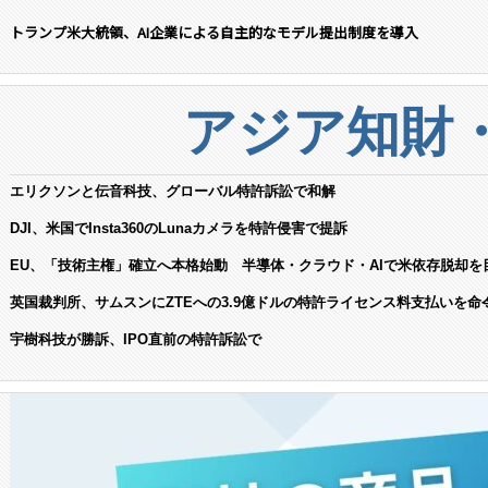
トランプ米大統領、AI企業による自主的なモデル提出制度を導入
アジア知財
エリクソンと伝音科技、グローバル特許訴訟で和解
DJI、米国でInsta360のLunaカメラを特許侵害で提訴
EU、「技術主権」確立へ本格始動 半導体・クラウド・AIで米依存脱却を
英国裁判所、サムスンにZTEへの3.9億ドルの特許ライセンス料支払いを命
宇樹科技が勝訴、IPO直前の特許訴訟で