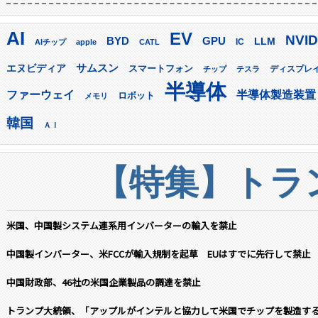
AI
EV
NVID
GPU
BYD
LLM
AIチップ
apple
CATL
IC
サムスン
エヌビディア
スマートフォン
ディスプレ
チップ
テスラ
半導体
ファーウェイ
半導体製造装置
ロボット
メモリ
韓国
ＡＩ
【特集】トラン
米国、中国製システム連系用インバーターの輸入を禁止
中国製インバーター、米FCCが輸入規制を起草 EUはすでに先行して禁止
中国財政部、46社の米国企業製品の調達を禁止
トランプ大統領、「アップルがインテルと協力して米国でチップを製造す