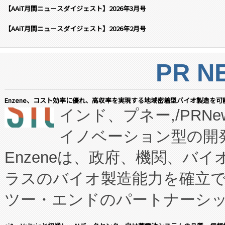
【AAiT月間ニュースダイジェスト】2026年3月号
【AAiT月間ニュースダイジェスト】2026年2月号
PR N
Enzene、コスト効率に優れ、高収率を実現する地域密着型バイオ製造を可
インド、プネー,/PRNe
イノベーション型の開発
Enzeneは、政府、機関、バ
ラスのバイオ製造能力を確立
ツー・エンドのパートナーシッ
表しました。 同社の実績あるEnzeneX®