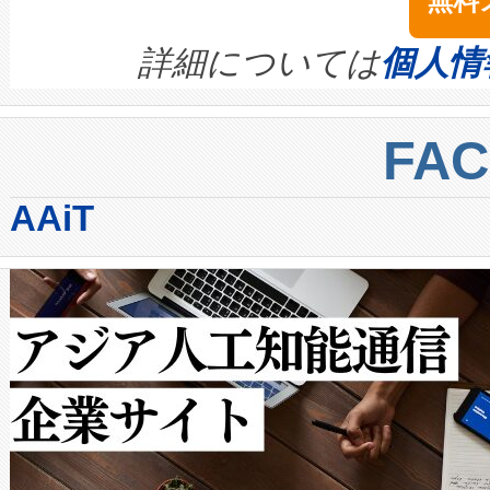
無料
イズの小径化を実現すること
ます。 Voltaiq provides a comple
きます。この効率性は、フェ
す。ノーマルモードでは、Avia
quality and reliability for AI da
詳細については
個人情
BESS stack to ensure battery qual
ートル先まで検出でき、これは
centers. Voltaiqは、a
トに対して約600メートルに
FA
からシステム統合、試運転、
では、反射率10％のターゲッ
AAiT
クルの各段階のデータを監視
で向上し、最大検知距離は1,0
[…]
ットだけで最大1キロメートル
ルの変電所周囲を監視でき、
作業と点群処理を簡素化できま
Avia 2は、2種類のFOVオ
× 80°のノーマルモード、長距離