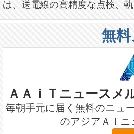
は、送電線の高精度な点検、軌
定、統合、導入、運用に至る
に関する技術移転および知的財産
や穀物倉庫におけるバルク材の
安全性を追跡し、確保する事を
構造化トレーニングカリキュ
リューション「Avia 2」を発
増加しているデータセンター
上げおよび商用化段階におけ
無料
したAvia 2は、1,000メ
る電力網に大きな負担をかけ
設備整備および立ち上げ調整
狭視野のFOVを切り替えるこ
事業者の負担軽減という課題
加組織は、Enzeneのバイオ
ケーブル、枝などの細かな対
系統連系を迅速にし、ピーク需
選定された製品について、自
なレーザースポットにより、高
限を超えて利用可能な電力容量
取得できる可能性もあります。
ＡＡｉＴニュースメ
な環境下でも豊かなディテー
持できるよう貢献します。こ
設には、3億～4億ドルかかるこ
キロメートル範囲を検出 Livox Unveil
ービスレベル契約（SLA）違
最高経営責任者（CEO）であるHi
毎朝手元に届く無料のニュ
LiDAR for Inspections, Transpor
テリー性能の劣化によるダウ
す。「当社のfully-connected c
のアジアＡＩニ
は1535 nmレーザーを搭載
念は、現在データセンターが
ームを利用すれば、6,000万～