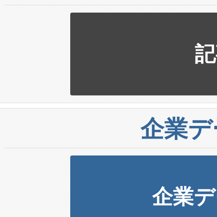
記
企業デ
企業デ