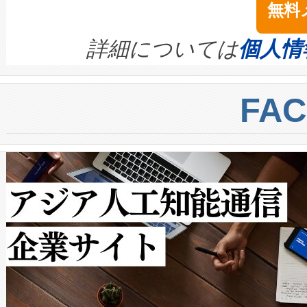
無料
イズの小径化を実現すること
ます。 Voltaiq provides a comple
きます。この効率性は、フェ
す。ノーマルモードでは、Avia
quality and reliability for AI da
詳細については
個人情
BESS stack to ensure battery qual
ートル先まで検出でき、これは
centers. Voltaiqは、a
トに対して約600メートルに
FA
からシステム統合、試運転、
では、反射率10％のターゲッ
クルの各段階のデータを監視
で向上し、最大検知距離は1,0
[…]
ットだけで最大1キロメートル
ルの変電所周囲を監視でき、
作業と点群処理を簡素化できま
Avia 2は、2種類のFOVオ
× 80°のノーマルモード、長距離