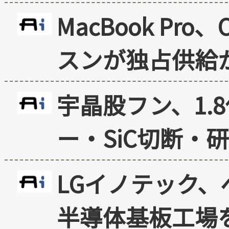
MacBook Pr
スンが独占供給
宇晶股フン、1.
ー・SiC切断・
LGイノテック、
半導体基板工場