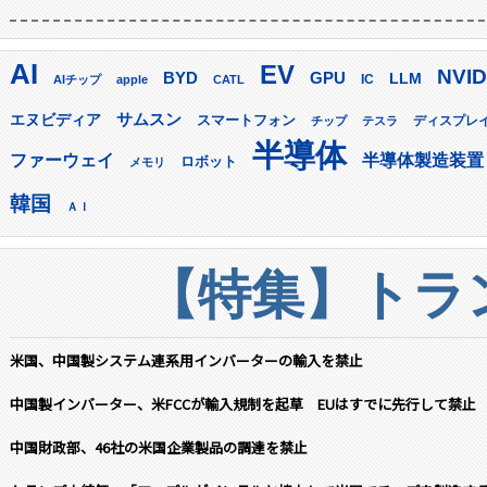
AI
EV
NVID
GPU
BYD
LLM
AIチップ
apple
CATL
IC
サムスン
エヌビディア
スマートフォン
ディスプレ
チップ
テスラ
半導体
ファーウェイ
半導体製造装置
ロボット
メモリ
韓国
ＡＩ
【特集】トラン
米国、中国製システム連系用インバーターの輸入を禁止
中国製インバーター、米FCCが輸入規制を起草 EUはすでに先行して禁止
中国財政部、46社の米国企業製品の調達を禁止