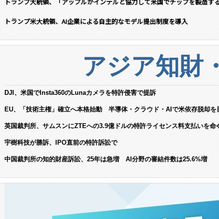
トランプ大統領、「アップルがインテルと協力して米国でチップを製造す
トランプ米大統領、AI企業による自主的なモデル提出制度を導入
アジア知財
DJI、米国でInsta360のLunaカメラを特許侵害で提訴
EU、「技術主権」確立へ本格始動 半導体・クラウド・AIで米依存脱却を
英国裁判所、サムスンにZTEへの3.9億ドルの特許ライセンス料支払いを命
宇樹科技が勝訴、IPO直前の特許訴訟で
中国裁判所の知的財産訴訟、25年は急増 AI分野の審結件数は25.6%増