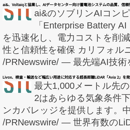
表しました。 同社の実績あるEnzeneX®
ai&、Voltaiqと協業し、AIデータセンター向け蓄電池システムの品質、信
ai&のソブリンAIコンピ
manufacturing™ (FC
「Enterprise Batte
たNeXは、バイオ医薬品製造
を迅速化し、電力コストを削
従来のフェッドバッチ施設の
性と信頼性を確保 カリフォルニア
に、患者やサプライチェーン
/PRNewswire/ — 最先端
キー方式で拡張性が高く、持
会社エーアイ・アンド：本社横
す。FCCM‑を活用した現地
Livox、検査・輸送など幅広い用途に対応する超長距離LiDAR「Avia 2」を
最大1,000メートル先
President原信平）と、エ
患者にとっての費用負担を大幅
2はあらゆる気象条件
ードするVoltaiqは、日本に
のアクセスを大幅に拡大することができ
ンカバレッジを提供します。中国
ーエネルギー貯蔵システム（B
Fully-Connected Continuous M
/PRNewswire/ — 世界有数の
た。 Voltaiq独自のAI搭
プログラムには、施設設計・内装