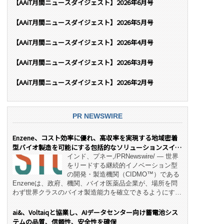
【AAiT月間ニュースダイジェスト】2026年6月号
【AAiT月間ニュースダイジェスト】2026年5月号
【AAiT月間ニュースダイジェスト】2026年4月号
【AAiT月間ニュースダイジェスト】2026年3月号
【AAiT月間ニュースダイジェスト】2026年2月号
PR NEWSWIRE
Enzene、コスト効率に優れ、高収率を実現する地域密着
型バイオ製造を可能にする包括的なソリューションスイー
ト「NeX™」 をリリース
インド、プネー,/PRNewswire/ — 世界
をリードする継続的イノベーション型
の開発・製造機関（CIDMO™）である
Enzeneは、政府、機関、バイオ医薬品企業が、場所を問
わず世界クラスのバイオ製造能力を確立できるようにす
る、変革的なエンド・ツー・エンドのパートナーシップモ
デル「NeX™」の立ち上げを発表しました。 同社の実績
ai&、Voltaiqと協業し、AIデータセンター向け蓄電池シス
あるEnzeneX® fully‑connected continuous
テムの品質、信頼性、安全性を確保