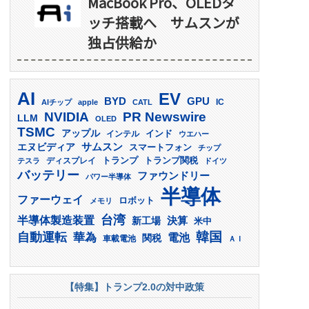
MacBook Pro、OLEDタ
ッチ搭載へ サムスンが
独占供給か
AI
EV
GPU
BYD
AIチップ
apple
CATL
IC
PR Newswire
NVIDIA
LLM
OLED
TSMC
アップル
インド
インテル
ウエハー
サムスン
エヌビディア
スマートフォン
チップ
トランプ
ディスプレイ
トランプ関税
テスラ
ドイツ
バッテリー
ファウンドリー
パワー半導体
半導体
ファーウェイ
ロボット
メモリ
台湾
半導体製造装置
決算
新工場
米中
韓国
自動運転
華為
電池
関税
車載電池
ＡＩ
【特集】トランプ2.0の対中政策