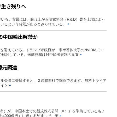
で生き残りへ
でいる。背景には、膨れ上がる研究開発（R＆D）費を上場によっ
ているという背景があるとみられている。
»
」の中国輸出解禁か
を迎えている。トランプ米政権が、米半導体大手のNVIDIA（エ
向で検討している。米商務省は対中輸出規制の見直
»
億元調達
アル会員に登録すると、２週間無料で閲覧できます。無料トライア
グイン
»
市）が、中国本土での新規株式公開（IPO）を準備しているもよ
～6兆4000億円）に達する見通しで、実
»