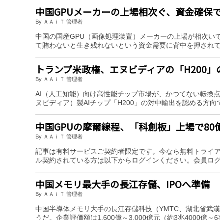
中国GPUメーカーの上場相次ぐ、資金確保
By ＡＡｉＴ 管理者
中国の国産GPU（画像処理装置）メーカーの上場が相次い
て賄わないと生き残れないという資金需要に背中を押され
トランプ米政権、エヌビディアの「H200
By ＡＡｉＴ 管理者
AI（人工知能）向け高性能チップ市場が、かつてない転換点
ヌビディア）製AIチップ「H200」の対中輸出を認める方
中国GPUの摩爾線程、「科創板」上場で80
By ＡＡｉＴ 管理者
記事は有料サービスご契約者限定です。今なら無料トライ
ル契約されている方は以下からログインください。会員ロ
中国メモリ最大手の長江存儲、IPOへ準備
By ＡＡｉＴ 管理者
中国半導体メモリ大手の長江存儲科技（YMTC、湖北省武漢
うだ。企業評価額は1,600億～3,000億元（約3兆4000億