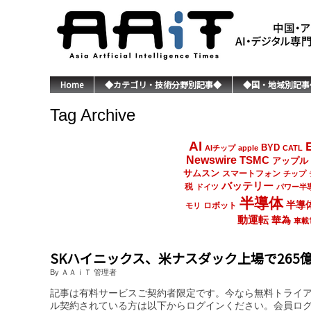
Home
◆カテゴリ・技術分野別記事◆
◆国・地域別記事
Tag Archive
AI
BYD
AIチップ
apple
CATL
Newswire
TSMC
アップル
サムスン
スマートフォン
チップ
バッテリー
税
ドイツ
パワー半
半導体
半導
ロボット
モリ
動運転
華為
車載
SKハイニックス、米ナスダック上場で265
By ＡＡｉＴ 管理者
記事は有料サービスご契約者限定です。今なら無料トライ
ル契約されている方は以下からログインください。会員ロ