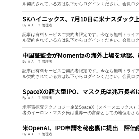
ル契約されている方は以下からログインください。会員ロ
SKハイニックス、7月10日に米ナスダック
By ＡＡｉＴ 管理者
記事は有料サービスご契約者限定です。今なら無料トライ
ル契約されている方は以下からログインください。会員ロ
中国証監会がMomentaの海外上場を承認、
By ＡＡｉＴ 管理者
記事は有料サービスご契約者限定です。今なら無料トライ
ル契約されている方は以下からログインください。会員ロ
SpaceXの超大型IPO、マスク氏は兆万長者
By ＡＡｉＴ 管理者
米宇宙探査テクノロジー企業SpaceX（スペースエックス）
者のイーロン・マスク氏は世界一の富豪としての地位をさ
米OpenAI、IPO申請を秘密裏に提出 評
By ＡＡｉＴ 管理者