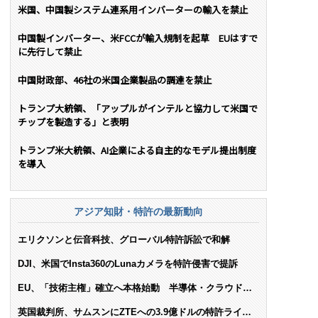
米国、中国製システム連系用インバーターの輸入を禁止
中国製インバーター、米FCCが輸入規制を起草 EUはすで
に先行して禁止
中国財政部、46社の米国企業製品の調達を禁止
トランプ大統領、「アップルがインテルと協力して米国で
チップを製造する」と表明
トランプ米大統領、AI企業による自主的なモデル提出制度
を導入
アジア知財・特許の最新動向
エリクソンと伝音科技、グローバル特許訴訟で和解
DJI、米国でInsta360のLunaカメラを特許侵害で提訴
EU、「技術主権」確立へ本格始動 半導体・クラウド・
AIで米依存脱却を目指す
英国裁判所、サムスンにZTEへの3.9億ドルの特許ライセ