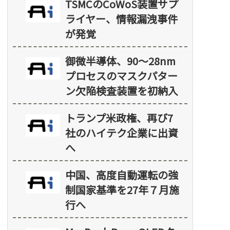
TSMCのCoWoS装置サプ
ライヤー、情報漏洩事件
が発覚
御微半導体、90～28nm
プロセスのマスクパター
ン欠陥検査装置を初納入
トランプ米政権、再び7
社のハイテク企業に出資
へ
中国、高度自動運転の強
制国家基準を27年７月施
行へ