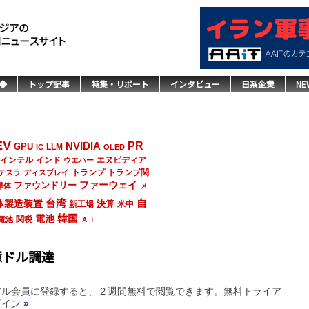
◆
トップ記事
特集・リポート
インタビュー
日系企業
NE
EV
NVIDIA
PR
GPU
LLM
IC
OLED
インド
エヌビディア
インテル
ウエハー
トランプ
トランプ関
テスラ
ディスプレイ
ファーウェイ
ファウンドリー
導体
メ
台湾
自
体製造装置
決算
新工場
米中
韓国
電池
関税
電池
ＡＩ
億ドル調達
アル会員に登録すると、２週間無料で閲覧できます。無料トライア
グイン
»