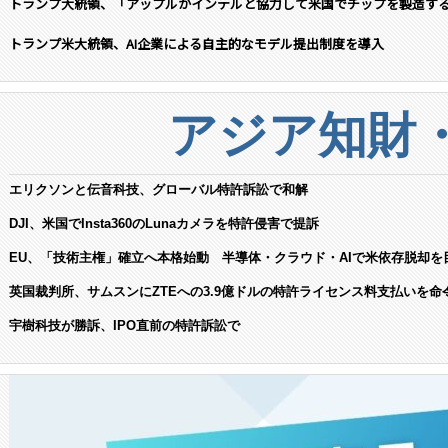
トランプ大統領、「アップルがインテルと協力して米国でチップを製造す
トランプ米大統領、AI企業による自主的なモデル提出制度を導入
アジア知財
エリクソンと伝音科技、グローバル特許訴訟で和解
DJI、米国でInsta360のLunaカメラを特許侵害で提訴
EU、「技術主権」確立へ本格始動 半導体・クラウド・AIで米依存脱却を
英国裁判所、サムスンにZTEへの3.9億ドルの特許ライセンス料支払いを命
宇樹科技が勝訴、IPO直前の特許訴訟で