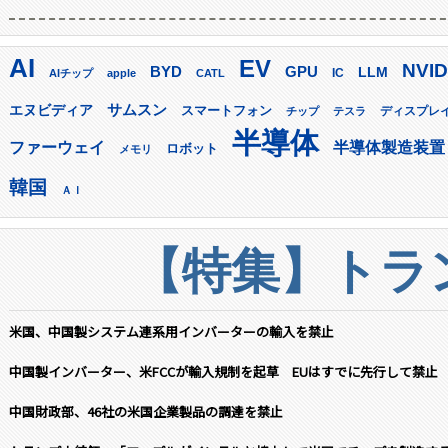
AI
EV
NVID
GPU
BYD
LLM
AIチップ
apple
CATL
IC
サムスン
エヌビディア
スマートフォン
ディスプレ
チップ
テスラ
半導体
ファーウェイ
半導体製造装置
ロボット
メモリ
韓国
ＡＩ
【特集】トラン
米国、中国製システム連系用インバーターの輸入を禁止
中国製インバーター、米FCCが輸入規制を起草 EUはすでに先行して禁止
中国財政部、46社の米国企業製品の調達を禁止