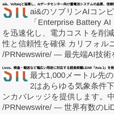
表しました。 同社の実績あるEnzeneX®
ai&、Voltaiqと協業し、AIデータセンター向け蓄電池システムの品質、信
ai&のソブリンAIコンピ
manufacturing™ (FC
「Enterprise Batte
たNeXは、バイオ医薬品製造
を迅速化し、電力コストを削
従来のフェッドバッチ施設の
性と信頼性を確保 カリフォルニア
に、患者やサプライチェーン
/PRNewswire/ — 最先端
キー方式で拡張性が高く、持
会社エーアイ・アンド：本社横
す。FCCM‑を活用した現地
Livox、検査・輸送など幅広い用途に対応する超長距離LiDAR「Avia 2」を
最大1,000メートル先
President原信平）と、エ
患者にとっての費用負担を大幅
2はあらゆる気象条件
ードするVoltaiqは、日本に
のアクセスを大幅に拡大することができ
ンカバレッジを提供します。中国
ーエネルギー貯蔵システム（B
Fully-Connected Continuous M
/PRNewswire/ — 世界有数の
た。 Voltaiq独自のAI搭
プログラムには、施設設計・内装