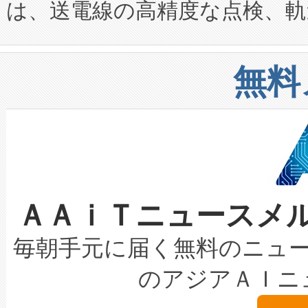
は、送電線の高精度な点検、軌
定、統合、導入、運用に至る
に関する技術移転および知的財産
や穀物倉庫におけるバルク材の
安全性を追跡し、確保する事を
構造化トレーニングカリキュ
リューション「Avia 2」を発
増加しているデータセンター
上げおよび商用化段階におけ
無料
したAvia 2は、1,000メ
る電力網に大きな負担をかけ
設備整備および立ち上げ調整
狭視野のFOVを切り替えるこ
事業者の負担軽減という課題
加組織は、Enzeneのバイオ
ケーブル、枝などの細かな対
系統連系を迅速にし、ピーク需
選定された製品について、自
なレーザースポットにより、高
限を超えて利用可能な電力容量
取得できる可能性もあります。
ＡＡｉＴニュースメ
な環境下でも豊かなディテー
持できるよう貢献します。こ
設には、3億～4億ドルかかるこ
キロメートル範囲を検出 Livox Unveil
ービスレベル契約（SLA）違
最高経営責任者（CEO）であるHi
毎朝手元に届く無料のニュ
LiDAR for Inspections, Transpor
テリー性能の劣化によるダウ
す。「当社のfully-connected c
のアジアＡＩニ
は1535 nmレーザーを搭載
念は、現在データセンターが
ームを利用すれば、6,000万～