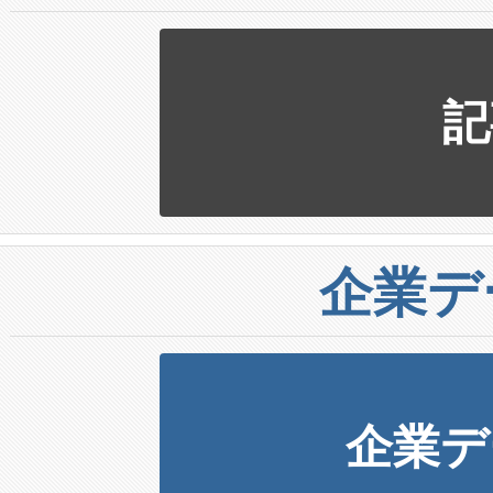
記
企業デ
企業デ