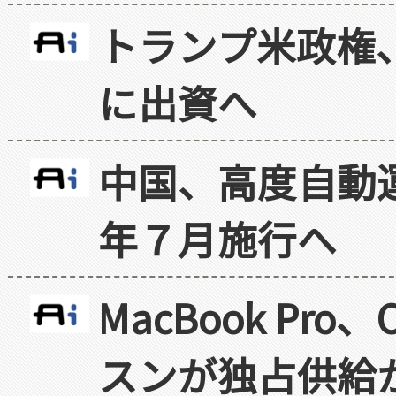
トランプ米政権
に出資へ
中国、高度自動
年７月施行へ
MacBook Pr
スンが独占供給