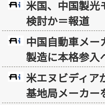
米国、中国製光
検討か＝報道
中国自動車メー
製造に本格参入
米エヌビディア
基地局メーカー