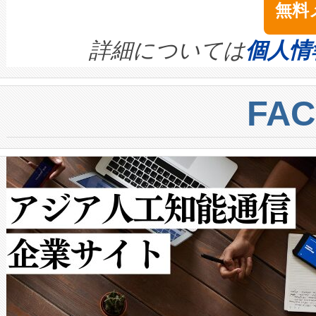
無料
イズの小径化を実現すること
ます。 Voltaiq provides a comple
きます。この効率性は、フェ
す。ノーマルモードでは、Avia
quality and reliability for AI da
詳細については
個人情
BESS stack to ensure battery qual
ートル先まで検出でき、これは
centers. Voltaiqは、a
トに対して約600メートルに
FA
からシステム統合、試運転、
では、反射率10％のターゲッ
クルの各段階のデータを監視
で向上し、最大検知距離は1,0
[…]
ットだけで最大1キロメートル
ルの変電所周囲を監視でき、
作業と点群処理を簡素化できま
Avia 2は、2種類のFOVオ
× 80°のノーマルモード、長距離