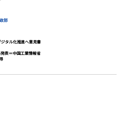
政部
デジタル化推進へ意見書
略発表＝中国工業情報省
得