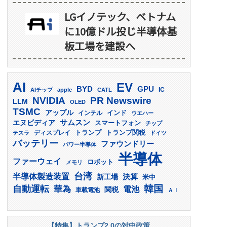
LGイノテック、ベトナム
に10億ドル投じ半導体基
板工場を建設へ
AI
EV
GPU
BYD
AIチップ
apple
CATL
IC
PR Newswire
NVIDIA
LLM
OLED
TSMC
アップル
インド
インテル
ウエハー
サムスン
エヌビディア
スマートフォン
チップ
トランプ
ディスプレイ
トランプ関税
テスラ
ドイツ
バッテリー
ファウンドリー
パワー半導体
半導体
ファーウェイ
ロボット
メモリ
台湾
半導体製造装置
決算
新工場
米中
韓国
自動運転
華為
電池
関税
車載電池
ＡＩ
【特集】トランプ2.0の対中政策