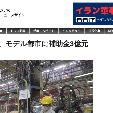
◆
トップ記事
特集・リポート
インタビュー
日系企業
NE
、モデル都市に補助金3億元