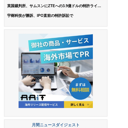
AIで米依存脱却を目指す
英国裁判所、サムスンにZTEへの3.9億ドルの特許ライセ
ンス料支払いを命令
宇樹科技が勝訴、IPO直前の特許訴訟で
月間ニュースダイジェスト