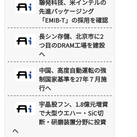
聯発科技、米インテルの
先進パッケージング
「EMIB-T」の採用を確認
長シン存儲、北京市に2
つ目のDRAM工場を建設
へ
中国、高度自動運転の強
制国家基準を27年７月施
行へ
宇晶股フン、1.8億元増資
で大型ウエハー・SiC切
断・研磨装置分野に投資
へ