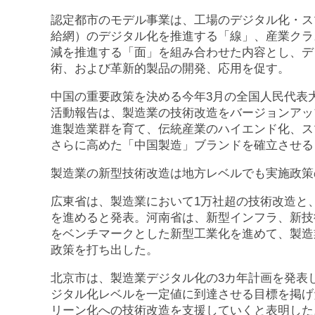
認定都市のモデル事業は、工場のデジタル化・ス
給網）のデジタル化を推進する「線」、産業クラ
減を推進する「面」を組み合わせた内容とし、デ
術、および革新的製品の開発、応用を促す。
中国の重要政策を決める今年3月の全国人民代表
活動報告は、製造業の技術改造をバージョンアッ
進製造業群を育て、伝統産業のハイエンド化、ス
さらに高めた「中国製造」ブランドを確立させる
製造業の新型技術改造は地方レベルでも実施政策
広東省は、製造業において1万社超の技術改造と、
を進めると発表。河南省は、新型インフラ、新技
をベンチマークとした新型工業化を進めて、製造
政策を打ち出した。
北京市は、製造業デジタル化の3カ年計画を発表し
ジタル化レベルを一定値に到達させる目標を掲げ
リーン化への技術改造を支援していくと表明した