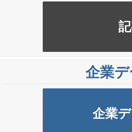
記
企業デ
企業デ