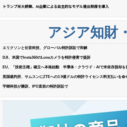
トランプ米大統領、AI企業による自主的なモデル提出制度を導入
アジア知財
エリクソンと伝音科技、グローバル特許訴訟で和解
DJI、米国でInsta360のLunaカメラを特許侵害で提訴
EU、「技術主権」確立へ本格始動 半導体・クラウド・AIで米依存脱却を
英国裁判所、サムスンにZTEへの3.9億ドルの特許ライセンス料支払いを命
宇樹科技が勝訴、IPO直前の特許訴訟で