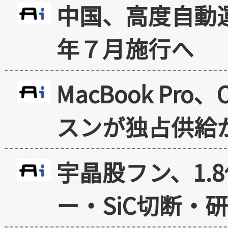
中国、高度自動
年７月施行へ
MacBook Pr
スンが独占供給
宇晶股フン、1.
ー・SiC切断・