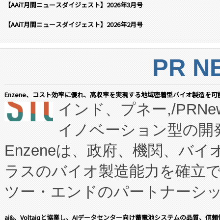
【AAiT月間ニュースダイジェスト】2026年3月号
【AAiT月間ニュースダイジェスト】2026年2月号
PR N
Enzene、コスト効率に優れ、高収率を実現する地域密着型バイオ製造を可
インド、プネー,/PRNe
イノベーション型の開発
Enzeneは、政府、機関、バ
ラスのバイオ製造能力を確立
ツー・エンドのパートナーシッ
表しました。 同社の実績あるEnzeneX®
ai&、Voltaiqと協業し、AIデータセンター向け蓄電池システムの品質、信