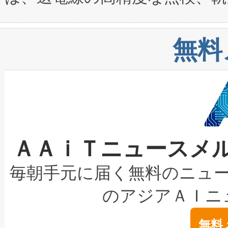
や穀物倉庫におけるバルク材の
安全性を追跡し、確保する事を
構造化トレーニングカリキュ
リューション「Avia 2」を発
増加しているデータセンター
上げおよび商用化段階におけ
無料
したAvia 2は、1,000メ
る電力網に大きな負担をかけ
設備整備および立ち上げ調整
狭視野のFOVを切り替えるこ
事業者の負担軽減という課題
加組織は、Enzeneのバイオ
ケーブル、枝などの細かな対
系統連系を迅速にし、ピーク需
選定された製品について、自
なレーザースポットにより、高
限を超えて利用可能な電力容量
取得できる可能性もあります。
ＡＡｉＴニュースメ
な環境下でも豊かなディテー
持できるよう貢献します。こ
設には、3億～4億ドルかかるこ
キロメートル範囲を検出 Livox Unveil
ービスレベル契約（SLA）違
最高経営責任者（CEO）であるHi
毎朝手元に届く無料のニュ
LiDAR for Inspections, Transpor
テリー性能の劣化によるダウ
す。「当社のfully-connected c
のアジアＡＩニ
は1535 nmレーザーを搭載
念は、現在データセンターが
ームを利用すれば、6,000万～
無料