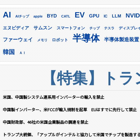
AI
EV
NVID
GPU
BYD
LLM
AIチップ
apple
CATL
IC
サムスン
エヌビディア
スマートフォン
ディスプレ
チップ
テスラ
半導体
ファーウェイ
半導体製造装置
ロボット
メモリ
韓国
ＡＩ
【特集】トラン
米国、中国製システム連系用インバーターの輸入を禁止
中国製インバーター、米FCCが輸入規制を起草 EUはすでに先行して禁止
中国財政部、46社の米国企業製品の調達を禁止
トランプ大統領、「アップルがインテルと協力して米国でチップを製造す