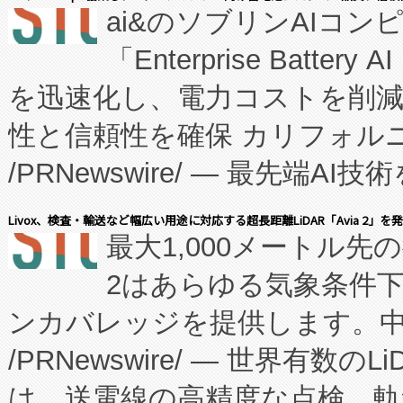
ai&のソブリンAIコンピ
manufacturing™ (FC
「Enterprise Batte
たNeXは、バイオ医薬品製造
を迅速化し、電力コストを削
従来のフェッドバッチ施設の
性と信頼性を確保 カリフォルニア
に、患者やサプライチェーン
/PRNewswire/ — 最先端
キー方式で拡張性が高く、持
会社エーアイ・アンド：本社横
す。FCCM‑を活用した現地
Livox、検査・輸送など幅広い用途に対応する超長距離LiDAR「Avia 2」を
最大1,000メートル先
President原信平）と、エ
患者にとっての費用負担を大幅
2はあらゆる気象条件
ードするVoltaiqは、日本に
のアクセスを大幅に拡大することができ
ンカバレッジを提供します。中国
ーエネルギー貯蔵システム（B
Fully-Connected Continuous M
/PRNewswire/ — 世界有数の
た。 Voltaiq独自のAI搭
プログラムには、施設設計・内装
は、送電線の高精度な点検、軌
定、統合、導入、運用に至る
に関する技術移転および知的財産