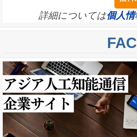
イズの小径化を実現すること
ます。 Voltaiq provides a comple
きます。この効率性は、フェ
す。ノーマルモードでは、Avia
quality and reliability for AI da
詳細については
個人情
BESS stack to ensure battery qual
ートル先まで検出でき、これは
centers. Voltaiqは、a
トに対して約600メートルに
FA
からシステム統合、試運転、
では、反射率10％のターゲッ
クルの各段階のデータを監視
で向上し、最大検知距離は1,0
[…]
ットだけで最大1キロメートル
ルの変電所周囲を監視でき、
作業と点群処理を簡素化できま
Avia 2は、2種類のFOVオ
× 80°のノーマルモード、長距離