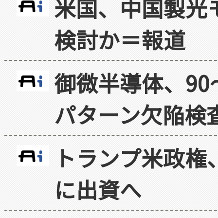
米国、中国製光
検討か＝報道
御微半導体、90
パターン欠陥検
トランプ米政権
に出資へ