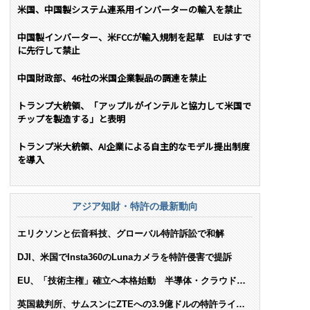
米国、中国製システム連系用インバーターの輸入を禁止
中国製インバーター、米FCCが輸入規制を起草 EUはすで
に先行して禁止
中国財政部、46社の米国企業製品の調達を禁止
トランプ大統領、「アップルがインテルと協力して米国で
チップを製造する」と表明
トランプ米大統領、AI企業による自主的なモデル提出制度
を導入
アジア知財・特許の最新動向
エリクソンと伝音科技、グローバル特許訴訟で和解
DJI、米国でInsta360のLunaカメラを特許侵害で提訴
EU、「技術主権」確立へ本格始動 半導体・クラウド・
AIで米依存脱却を目指す
英国裁判所、サムスンにZTEへの3.9億ドルの特許ライセ