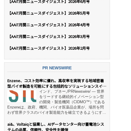
【AAiT月間ニュースダイジェスト】2026年6月号
【AAiT月間ニュースダイジェスト】2026年5月号
【AAiT月間ニュースダイジェスト】2026年4月号
【AAiT月間ニュースダイジェスト】2026年3月号
【AAiT月間ニュースダイジェスト】2026年2月号
PR NEWSWIRE
Enzene、コスト効率に優れ、高収率を実現する地域密着
型バイオ製造を可能にする包括的なソリューションスイー
ト「NeX™」 をリリース
インド、プネー,/PRNewswire/ — 世界
をリードする継続的イノベーション型
の開発・製造機関（CIDMO™）である
Enzeneは、政府、機関、バイオ医薬品企業が、場所を問
わず世界クラスのバイオ製造能力を確立できるようにす
る、変革的なエンド・ツー・エンドのパートナーシップモ
デル「NeX™」の立ち上げを発表しました。 同社の実績
ai&、Voltaiqと協業し、AIデータセンター向け蓄電池シス
あるEnzeneX® fully‑connected continuous
テムの品質、信頼性、安全性を確保