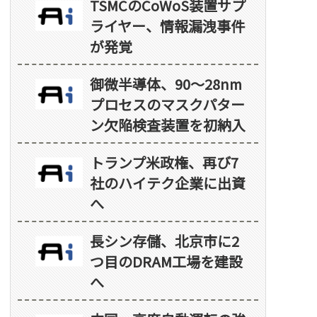
TSMCのCoWoS装置サプ
ライヤー、情報漏洩事件
が発覚
御微半導体、90～28nm
プロセスのマスクパター
ン欠陥検査装置を初納入
トランプ米政権、再び7
社のハイテク企業に出資
へ
長シン存儲、北京市に2
つ目のDRAM工場を建設
へ