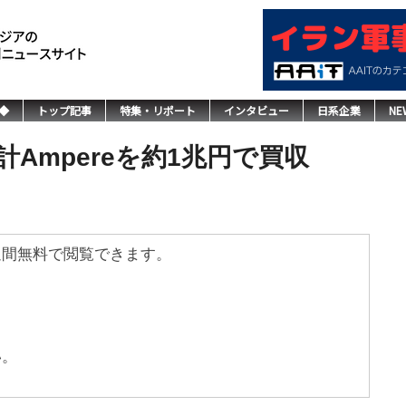
◆
トップ記事
特集・リポート
インタビュー
日系企業
NE
Ampereを約1兆円で買収
週間無料で閲覧できます。
い。