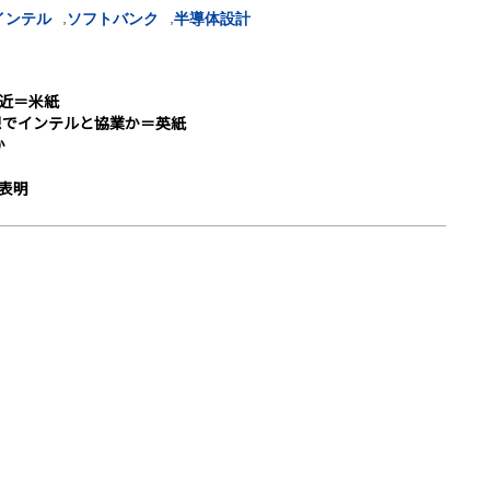
,
,
インテル
ソフトバンク
半導体設計
間近＝米紙
構想でインテルと協業か＝英紙
か
を表明