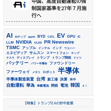
中国、高度自動運転の強
制国家基準を27年７月施
行へ
AI
EV
GPU
BYD
AIチップ
apple
CATL
IC
PR Newswire
NVIDIA
LLM
OLED
TSMC
アップル
インド
インテル
ウエハー
サムスン
エヌビディア
スマートフォン
チップ
トランプ
ディスプレイ
トランプ関税
テスラ
ドイツ
バッテリー
ファウンドリー
パワー半導体
半導体
ファーウェイ
ロボット
メモリ
台湾
半導体製造装置
決算
新工場
米中
韓国
自動運転
華為
電池
関税
車載電池
ＡＩ
【特集】トランプ2.0の対中政策