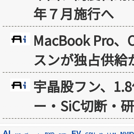
年７月施行へ
MacBook Pr
スンが独占供給
宇晶股フン、1.
ー・SiC切断・
AI
EV
NVID