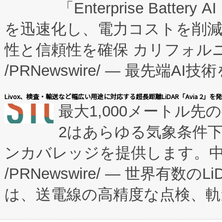
「Enterprise Batte
たNeXは、バイオ医薬品製造
を迅速化し、電力コストを削
従来のフェッドバッチ施設の
性と信頼性を確保 カリフォルニア
に、患者やサプライチェーン
/PRNewswire/ — 最先端
キー方式で拡張性が高く、持
会社エーアイ・アンド：本社横
す。FCCM‑を活用した現地
Livox、検査・輸送など幅広い用途に対応する超長距離LiDAR「Avia 2」を
最大1,000メートル先
President原信平）と、エ
患者にとっての費用負担を大幅
2はあらゆる気象条件
ードするVoltaiqは、日本に
のアクセスを大幅に拡大することができ
ンカバレッジを提供します。中国
ーエネルギー貯蔵システム（B
Fully-Connected Continuous M
/PRNewswire/ — 世界有数の
た。 Voltaiq独自のAI搭
プログラムには、施設設計・内装
は、送電線の高精度な点検、軌
定、統合、導入、運用に至る
に関する技術移転および知的財産
や穀物倉庫におけるバルク材の
安全性を追跡し、確保する事を
構造化トレーニングカリキュ