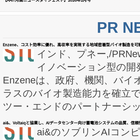
PR N
Enzene、コスト効率に優れ、高収率を実現する地域密着型バイオ製造を可
インド、プネー,/PRNe
イノベーション型の開発
Enzeneは、政府、機関、バ
ラスのバイオ製造能力を確立
ツー・エンドのパートナーシッ
表しました。 同社の実績あるEnzeneX®
ai&、Voltaiqと協業し、AIデータセンター向け蓄電池システムの品質、信
ai&のソブリンAIコンピ
manufacturing™ (FC