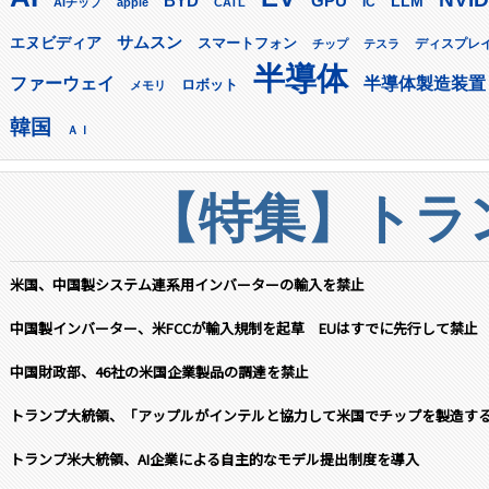
GPU
BYD
LLM
AIチップ
apple
CATL
IC
サムスン
エヌビディア
スマートフォン
ディスプレ
チップ
テスラ
半導体
ファーウェイ
半導体製造装置
ロボット
メモリ
韓国
ＡＩ
【特集】トラン
米国、中国製システム連系用インバーターの輸入を禁止
中国製インバーター、米FCCが輸入規制を起草 EUはすでに先行して禁止
中国財政部、46社の米国企業製品の調達を禁止
トランプ大統領、「アップルがインテルと協力して米国でチップを製造す
トランプ米大統領、AI企業による自主的なモデル提出制度を導入