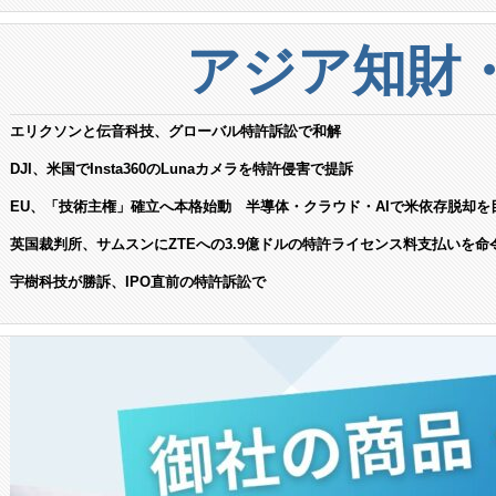
アジア知財
エリクソンと伝音科技、グローバル特許訴訟で和解
DJI、米国でInsta360のLunaカメラを特許侵害で提訴
EU、「技術主権」確立へ本格始動 半導体・クラウド・AIで米依存脱却を
英国裁判所、サムスンにZTEへの3.9億ドルの特許ライセンス料支払いを命
宇樹科技が勝訴、IPO直前の特許訴訟で