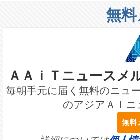
リューション「Avia 2」を発
増加しているデータセンター
上げおよび商用化段階におけ
無料
したAvia 2は、1,000メ
る電力網に大きな負担をかけ
設備整備および立ち上げ調整
狭視野のFOVを切り替えるこ
事業者の負担軽減という課題
加組織は、Enzeneのバイオ
ケーブル、枝などの細かな対
系統連系を迅速にし、ピーク需
選定された製品について、自
なレーザースポットにより、高
限を超えて利用可能な電力容量
取得できる可能性もあります。
ＡＡｉＴニュースメ
な環境下でも豊かなディテー
持できるよう貢献します。こ
設には、3億～4億ドルかかるこ
キロメートル範囲を検出 Livox Unveil
ービスレベル契約（SLA）違
最高経営責任者（CEO）であるHi
毎朝手元に届く無料のニュ
LiDAR for Inspections, Transpor
テリー性能の劣化によるダウ
す。「当社のfully-connected c
のアジアＡＩニ
は1535 nmレーザーを搭載
念は、現在データセンターが
ームを利用すれば、6,000万～
無料
イズの小径化を実現すること
ます。 Voltaiq provides a comple
きます。この効率性は、フェ
す。ノーマルモードでは、Avia
quality and reliability for AI da