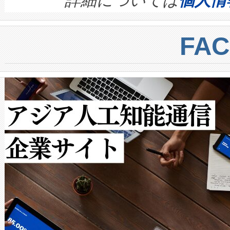
詳細については
個人情
BESS stack to ensure battery qual
ートル先まで検出でき、これは
centers. Voltaiqは、a
トに対して約600メートルに
FA
からシステム統合、試運転、
では、反射率10％のターゲッ
クルの各段階のデータを監視
で向上し、最大検知距離は1,0
[…]
ットだけで最大1キロメートル
ルの変電所周囲を監視でき、
作業と点群処理を簡素化できま
Avia 2は、2種類のFOVオ
× 80°のノーマルモード、長距離
ードを切り替えて使用するこ