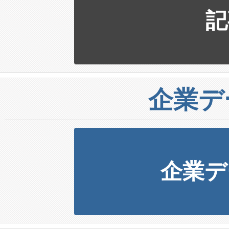
記
企業デ
企業デ