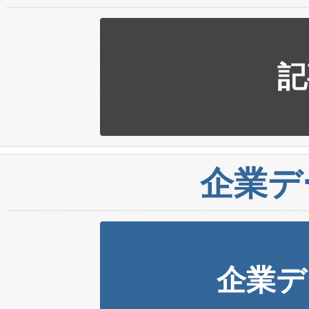
記
企業デ
企業デ