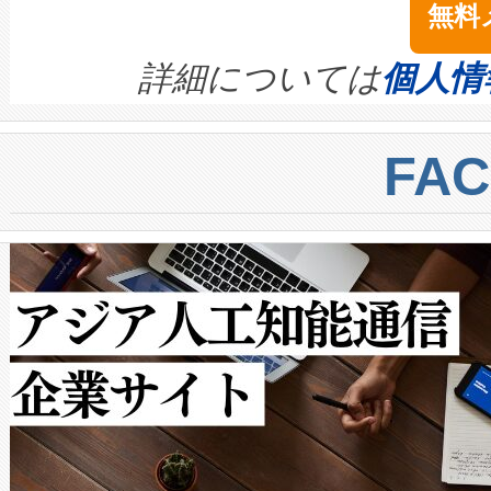
無料
イズの小径化を実現すること
ます。 Voltaiq provides a comple
きます。この効率性は、フェ
す。ノーマルモードでは、Avia
quality and reliability for AI da
詳細については
個人情
BESS stack to ensure battery qual
ートル先まで検出でき、これは
centers. Voltaiqは、a
トに対して約600メートルに
FA
からシステム統合、試運転、
では、反射率10％のターゲッ
クルの各段階のデータを監視
で向上し、最大検知距離は1,0
[…]
ットだけで最大1キロメートル
ルの変電所周囲を監視でき、
作業と点群処理を簡素化できま
Avia 2は、2種類のFOVオ
× 80°のノーマルモード、長距離