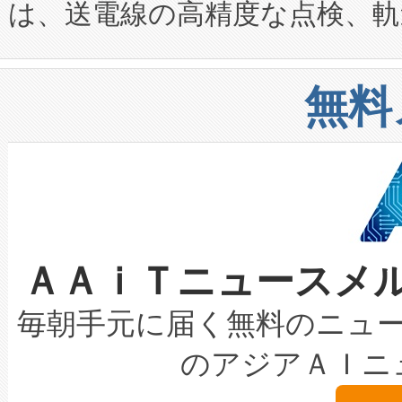
は、送電線の高精度な点検、軌
定、統合、導入、運用に至る
に関する技術移転および知的財産
や穀物倉庫におけるバルク材の
安全性を追跡し、確保する事を
構造化トレーニングカリキュ
リューション「Avia 2」を発
増加しているデータセンター
上げおよび商用化段階におけ
無料
したAvia 2は、1,000メ
る電力網に大きな負担をかけ
設備整備および立ち上げ調整
狭視野のFOVを切り替えるこ
事業者の負担軽減という課題
加組織は、Enzeneのバイオ
ケーブル、枝などの細かな対
系統連系を迅速にし、ピーク需
選定された製品について、自
なレーザースポットにより、高
限を超えて利用可能な電力容量
取得できる可能性もあります。
ＡＡｉＴニュースメ
な環境下でも豊かなディテー
持できるよう貢献します。こ
設には、3億～4億ドルかかるこ
キロメートル範囲を検出 Livox Unveil
ービスレベル契約（SLA）違
最高経営責任者（CEO）であるHi
毎朝手元に届く無料のニュ
LiDAR for Inspections, Transpor
テリー性能の劣化によるダウ
す。「当社のfully-connected c
のアジアＡＩニ
は1535 nmレーザーを搭載
念は、現在データセンターが
ームを利用すれば、6,000万～