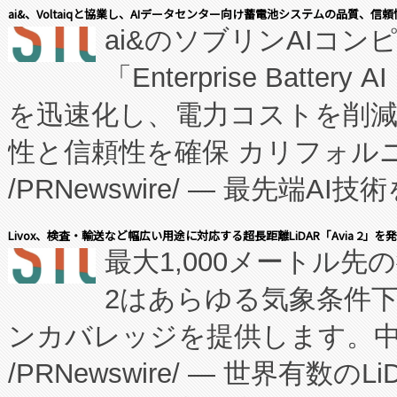
表しました。 同社の実績あるEnzeneX®
ai&、Voltaiqと協業し、AIデータセンター向け蓄電池システムの品質、信
ai&のソブリンAIコンピ
manufacturing™ (FC
「Enterprise Batte
たNeXは、バイオ医薬品製造
を迅速化し、電力コストを削
従来のフェッドバッチ施設の
性と信頼性を確保 カリフォルニア
に、患者やサプライチェーン
/PRNewswire/ — 最先端
キー方式で拡張性が高く、持
会社エーアイ・アンド：本社横
す。FCCM‑を活用した現地
Livox、検査・輸送など幅広い用途に対応する超長距離LiDAR「Avia 2」を
最大1,000メートル先
President原信平）と、エ
患者にとっての費用負担を大幅
2はあらゆる気象条件
ードするVoltaiqは、日本に
のアクセスを大幅に拡大することができ
ンカバレッジを提供します。中国
ーエネルギー貯蔵システム（B
Fully-Connected Continuous M
/PRNewswire/ — 世界有数の
た。 Voltaiq独自のAI搭
プログラムには、施設設計・内装