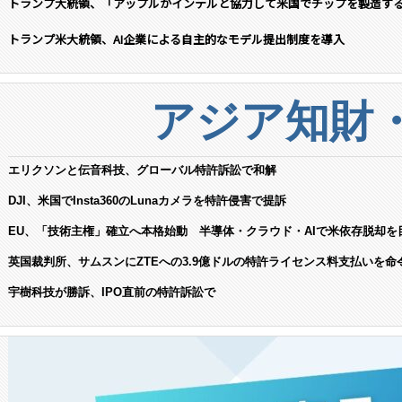
トランプ大統領、「アップルがインテルと協力して米国でチップを製造す
トランプ米大統領、AI企業による自主的なモデル提出制度を導入
アジア知財
エリクソンと伝音科技、グローバル特許訴訟で和解
DJI、米国でInsta360のLunaカメラを特許侵害で提訴
EU、「技術主権」確立へ本格始動 半導体・クラウド・AIで米依存脱却を
英国裁判所、サムスンにZTEへの3.9億ドルの特許ライセンス料支払いを命
宇樹科技が勝訴、IPO直前の特許訴訟で