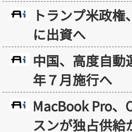
トランプ米政権
に出資へ
中国、高度自動
年７月施行へ
MacBook Pr
スンが独占供給