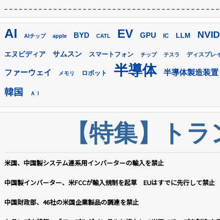
AI
EV
NVID
GPU
BYD
LLM
AIチップ
apple
CATL
IC
サムスン
エヌビディア
スマートフォン
ディスプレ
チップ
テスラ
半導体
ファーウェイ
半導体製造装置
ロボット
メモリ
韓国
ＡＩ
【特集】トラン
米国、中国製システム連系用インバーターの輸入を禁止
中国製インバーター、米FCCが輸入規制を起草 EUはすでに先行して禁止
中国財政部、46社の米国企業製品の調達を禁止