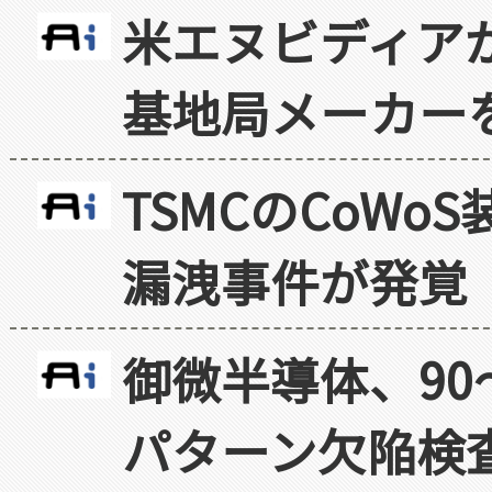
米エヌビディア
基地局メーカー
TSMCのCoW
漏洩事件が発覚
御微半導体、90
パターン欠陥検