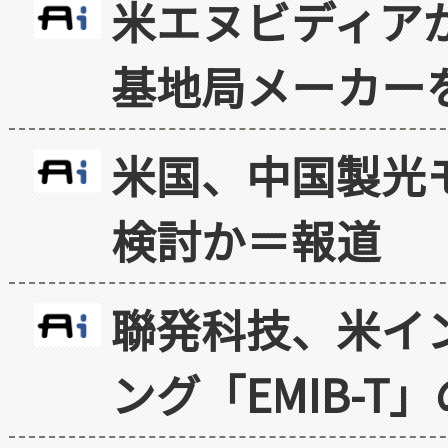
米エヌビディア
基地局メーカー
米国、中国製光
検討か＝報道
聯発科技、米イ
ング「EMIB-T