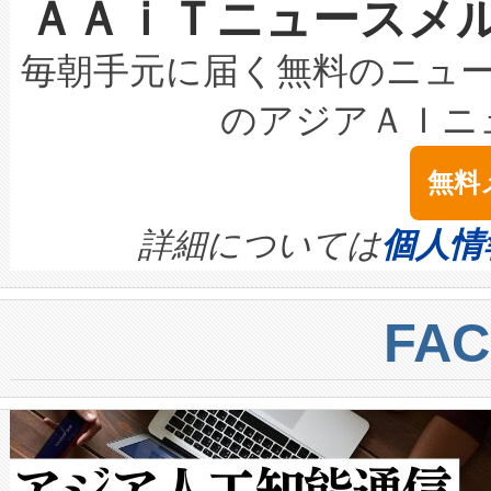
ＡＡｉＴニュースメ
な環境下でも豊かなディテー
持できるよう貢献します。こ
設には、3億～4億ドルかかるこ
キロメートル範囲を検出 Livox Unveil
ービスレベル契約（SLA）違
最高経営責任者（CEO）であるHi
毎朝手元に届く無料のニュ
LiDAR for Inspections, Transpor
テリー性能の劣化によるダウ
す。「当社のfully-connected c
のアジアＡＩニ
は1535 nmレーザーを搭載
念は、現在データセンターが
ームを利用すれば、6,000万～
無料
イズの小径化を実現すること
ます。 Voltaiq provides a comple
きます。この効率性は、フェ
す。ノーマルモードでは、Avia
quality and reliability for AI da
詳細については
個人情
BESS stack to ensure battery qual
ートル先まで検出でき、これは
centers. Voltaiqは、a
トに対して約600メートルに
FA
からシステム統合、試運転、
では、反射率10％のターゲッ
クルの各段階のデータを監視
で向上し、最大検知距離は1,0
[…]
ットだけで最大1キロメートル