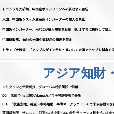
トランプ米大統領、中国産ポリシリコンへの新政令に署名
米国、中国製システム連系用インバーターの輸入を禁止
中国製インバーター、米FCCが輸入規制を起草 EUはすでに先行して禁止
中国財政部、46社の米国企業製品の調達を禁止
トランプ大統領、「アップルがインテルと協力して米国でチップを製造す
アジア知財
エリクソンと伝音科技、グローバル特許訴訟で和解
DJI、米国でInsta360のLunaカメラを特許侵害で提訴
EU、「技術主権」確立へ本格始動 半導体・クラウド・AIで米依存脱却を
英国裁判所、サムスンにZTEへの3.9億ドルの特許ライセンス料支払いを命