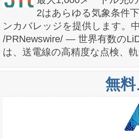
President原信平）と、エ
患者にとっての費用負担を大幅
2はあらゆる気象条件
ードするVoltaiqは、日本に
のアクセスを大幅に拡大することができ
ンカバレッジを提供します。中国
ーエネルギー貯蔵システム（B
Fully-Connected Continuous M
/PRNewswire/ — 世界有数の
た。 Voltaiq独自のAI搭
プログラムには、施設設計・内装
は、送電線の高精度な点検、軌
定、統合、導入、運用に至る
に関する技術移転および知的財産
や穀物倉庫におけるバルク材の
安全性を追跡し、確保する事を
構造化トレーニングカリキュ
リューション「Avia 2」を発
増加しているデータセンター
上げおよび商用化段階におけ
無料
したAvia 2は、1,000メ
る電力網に大きな負担をかけ
設備整備および立ち上げ調整
狭視野のFOVを切り替えるこ
事業者の負担軽減という課題
加組織は、Enzeneのバイオ
ケーブル、枝などの細かな対
系統連系を迅速にし、ピーク需
選定された製品について、自
なレーザースポットにより、高
限を超えて利用可能な電力容量
取得できる可能性もあります。