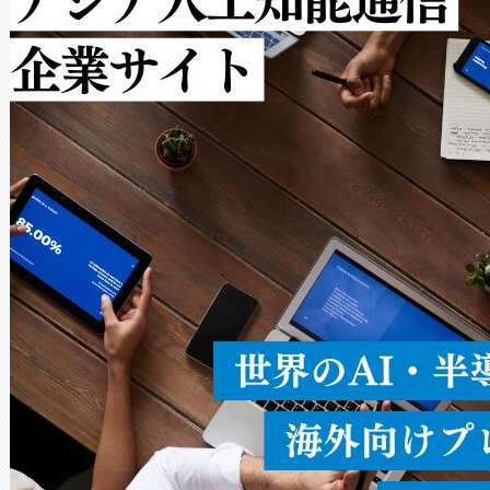
ルの変電所周囲を監視でき、
作業と点群処理を簡素化できま
Avia 2は、2種類のFOVオ
× 80°のノーマルモード、長距離
ードを切り替えて使用するこ
ることなく、単一のデバイス
うにします。遠距離まで届く
密度なスキャ
[…]