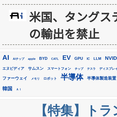
米国、タングス
の輸出を禁止
AI
EV
NVID
GPU
BYD
LLM
AIチップ
apple
CATL
IC
サムスン
エヌビディア
スマートフォン
ディスプレ
チップ
テスラ
半導体
ファーウェイ
半導体製造装置
ロボット
メモリ
韓国
ＡＩ
【特集】トラン