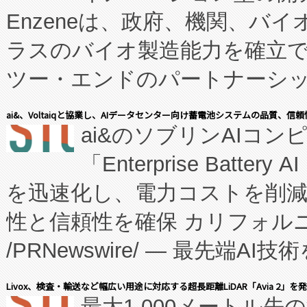
Enzeneは、政府、機関、バ
ラスのバイオ製造能力を確立
ツー・エンドのパートナーシッ
表しました。 同社の実績あるEnzeneX®
ai&、Voltaiqと協業し、AIデータセンター向け蓄電池システムの品質、信
ai&のソブリンAIコンピ
manufacturing™ (FC
「Enterprise Batte
たNeXは、バイオ医薬品製造
を迅速化し、電力コストを削
従来のフェッドバッチ施設の
性と信頼性を確保 カリフォルニア
に、患者やサプライチェーン
/PRNewswire/ — 最先端
キー方式で拡張性が高く、持
会社エーアイ・アンド：本社横
す。FCCM‑を活用した現地
Livox、検査・輸送など幅広い用途に対応する超長距離LiDAR「Avia 2」を
最大1,000メートル先