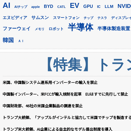
AI
EV
NVID
GPU
BYD
LLM
AIチップ
apple
CATL
IC
サムスン
エヌビディア
スマートフォン
ディスプレ
チップ
テスラ
半導体
ファーウェイ
半導体製造装置
ロボット
メモリ
韓国
ＡＩ
【特集】トラン
米国、中国製システム連系用インバーターの輸入を禁止
中国製インバーター、米FCCが輸入規制を起草 EUはすでに先行して禁止
中国財政部、46社の米国企業製品の調達を禁止
トランプ大統領、「アップルがインテルと協力して米国でチップを製造す
トランプ米大統領、AI企業による自主的なモデル提出制度を導入