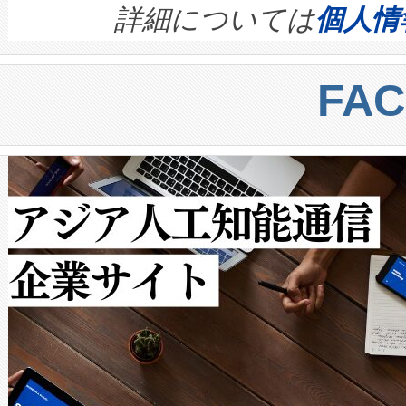
す。ノーマルモードでは、Avia
quality and reliability for AI da
詳細については
個人情
BESS stack to ensure battery qual
ートル先まで検出でき、これは
centers. Voltaiqは、a
トに対して約600メートルに
FA
からシステム統合、試運転、
では、反射率10％のターゲッ
クルの各段階のデータを監視
で向上し、最大検知距離は1,0
[…]
ットだけで最大1キロメートル
ルの変電所周囲を監視でき、
作業と点群処理を簡素化できま
Avia 2は、2種類のFOVオ
× 80°のノーマルモード、長距離
ードを切り替えて使用するこ