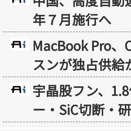
中国、高度自動
年７月施行へ
MacBook Pr
スンが独占供給
宇晶股フン、1.
ー・SiC切断・