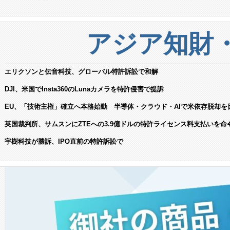
アジア知財
エリクソンと伝音科技、グローバル特許訴訟で和解
DJI、米国でInsta360のLunaカメラを特許侵害で提訴
EU、「技術主権」確立へ本格始動 半導体・クラウド・AIで米依存脱却を
英国裁判所、サムスンにZTEへの3.9億ドルの特許ライセンス料支払いを命
宇樹科技が勝訴、IPO直前の特許訴訟で