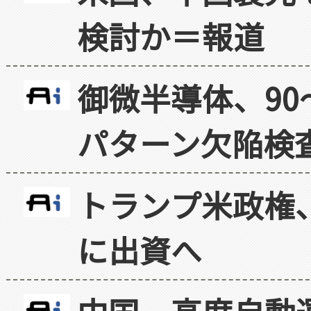
検討か＝報道
御微半導体、90
パターン欠陥検
トランプ米政権
に出資へ