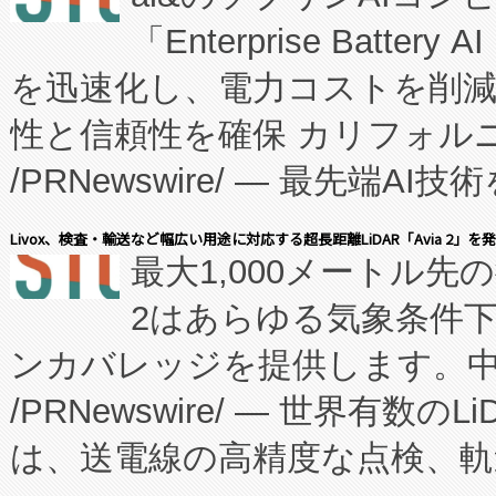
「Enterprise Batte
たNeXは、バイオ医薬品製造
を迅速化し、電力コストを削
従来のフェッドバッチ施設の
性と信頼性を確保 カリフォルニア
に、患者やサプライチェーン
/PRNewswire/ — 最先端
キー方式で拡張性が高く、持
会社エーアイ・アンド：本社横
す。FCCM‑を活用した現地
Livox、検査・輸送など幅広い用途に対応する超長距離LiDAR「Avia 2」を
最大1,000メートル先
President原信平）と、エ
患者にとっての費用負担を大幅
2はあらゆる気象条件
ードするVoltaiqは、日本に
のアクセスを大幅に拡大することができ
ンカバレッジを提供します。中国
ーエネルギー貯蔵システム（B
Fully-Connected Continuous M
/PRNewswire/ — 世界有数の
た。 Voltaiq独自のAI搭
プログラムには、施設設計・内装
は、送電線の高精度な点検、軌
定、統合、導入、運用に至る
に関する技術移転および知的財産