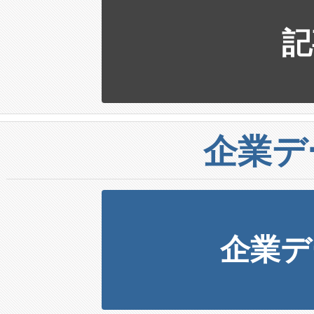
記
企業デ
企業デ