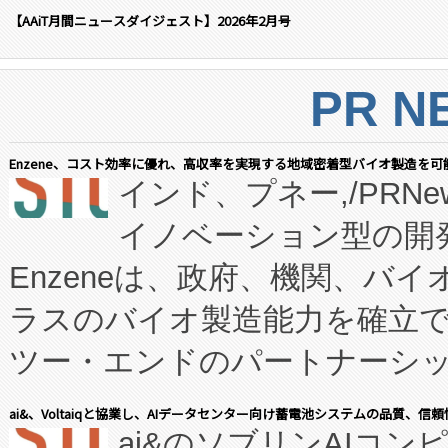
【AAiT月間ニュースダイジェスト】2026年2月号
PR N
Enzene、コスト効率に優れ、高収率を実現する地域密着型バイオ製造を可
インド、プネー,/PRNe
イノベーション型の開発
Enzeneは、政府、機関、バ
ラスのバイオ製造能力を確立
ツー・エンドのパートナーシッ
表しました。 同社の実績あるEnzeneX®
ai&、Voltaiqと協業し、AIデータセンター向け蓄電池システムの品質、信
ai&のソブリンAIコンピ
manufacturing™ (FC