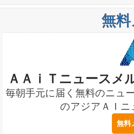
や穀物倉庫におけるバルク材の
安全性を追跡し、確保する事を
構造化トレーニングカリキュ
リューション「Avia 2」を発
増加しているデータセンター
上げおよび商用化段階におけ
無料
したAvia 2は、1,000メ
る電力網に大きな負担をかけ
設備整備および立ち上げ調整
狭視野のFOVを切り替えるこ
事業者の負担軽減という課題
加組織は、Enzeneのバイオ
ケーブル、枝などの細かな対
系統連系を迅速にし、ピーク需
選定された製品について、自
なレーザースポットにより、高
限を超えて利用可能な電力容量
取得できる可能性もあります。
ＡＡｉＴニュースメ
な環境下でも豊かなディテー
持できるよう貢献します。こ
設には、3億～4億ドルかかるこ
キロメートル範囲を検出 Livox Unveil
ービスレベル契約（SLA）違
最高経営責任者（CEO）であるHi
毎朝手元に届く無料のニュ
LiDAR for Inspections, Transpor
テリー性能の劣化によるダウ
す。「当社のfully-connected c
のアジアＡＩニ
は1535 nmレーザーを搭載
念は、現在データセンターが
ームを利用すれば、6,000万～
無料
イズの小径化を実現すること
ます。 Voltaiq provides a comple
きます。この効率性は、フェ