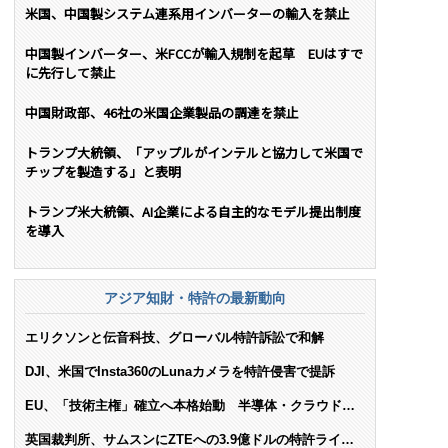
米国、中国製システム連系用インバーターの輸入を禁止
中国製インバーター、米FCCが輸入規制を起草 EUはすで
に先行して禁止
中国財政部、46社の米国企業製品の調達を禁止
トランプ大統領、「アップルがインテルと協力して米国で
チップを製造する」と表明
トランプ米大統領、AI企業による自主的なモデル提出制度
を導入
アジア知財・特許の最新動向
エリクソンと伝音科技、グローバル特許訴訟で和解
DJI、米国でInsta360のLunaカメラを特許侵害で提訴
EU、「技術主権」確立へ本格始動 半導体・クラウド・
AIで米依存脱却を目指す
英国裁判所、サムスンにZTEへの3.9億ドルの特許ライセ