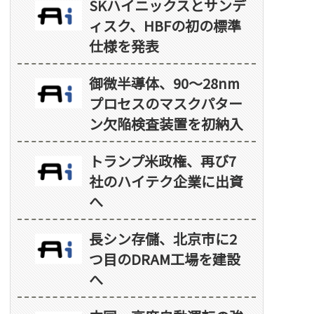
SKハイニックスとサンデ
ィスク、HBFの初の標準
仕様を発表
御微半導体、90～28nm
プロセスのマスクパター
ン欠陥検査装置を初納入
トランプ米政権、再び7
社のハイテク企業に出資
へ
長シン存儲、北京市に2
つ目のDRAM工場を建設
へ