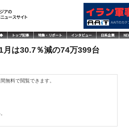
◆
トップ記事
特集・リポート
インタビュー
日系企業
NE
は30.7％減の74万399台
週間無料で閲覧できます。
い。