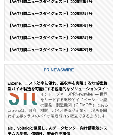
【AAiT月間ニュースダイジェスト】2026年6月号
【AAiT月間ニュースダイジェスト】2026年5月号
【AAiT月間ニュースダイジェスト】2026年4月号
【AAiT月間ニュースダイジェスト】2026年3月号
【AAiT月間ニュースダイジェスト】2026年2月号
PR NEWSWIRE
Enzene、コスト効率に優れ、高収率を実現する地域密着
型バイオ製造を可能にする包括的なソリューションスイー
ト「NeX™」 をリリース
インド、プネー,/PRNewswire/ — 世界
をリードする継続的イノベーション型
の開発・製造機関（CIDMO™）である
Enzeneは、政府、機関、バイオ医薬品企業が、場所を問
わず世界クラスのバイオ製造能力を確立できるようにす
る、変革的なエンド・ツー・エンドのパートナーシップモ
デル「NeX™」の立ち上げを発表しました。 同社の実績
ai&、Voltaiqと協業し、AIデータセンター向け蓄電池シス
あるEnzeneX® fully‑connected continuous
テムの品質、信頼性、安全性を確保