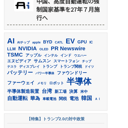
中国、高度自動運転の強
制国家基準を27年７月施
行へ
AI
EV
GPU
BYD
AIチップ
apple
CATL
IC
PR Newswire
NVIDIA
LLM
OLED
TSMC
アップル
インド
インテル
ウエハー
サムスン
エヌビディア
スマートフォン
チップ
トランプ
ディスプレイ
トランプ関税
テスラ
ドイツ
バッテリー
ファウンドリー
パワー半導体
半導体
ファーウェイ
ロボット
メモリ
台湾
半導体製造装置
決算
新工場
米中
韓国
自動運転
華為
電池
関税
車載電池
ＡＩ
【特集】トランプ2.0の対中政策