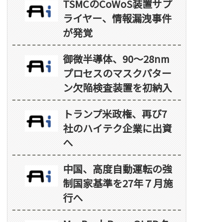
TSMCのCoWoS装置サプ
ライヤー、情報漏洩事件
が発覚
御微半導体、90～28nm
プロセスのマスクパター
ン欠陥検査装置を初納入
トランプ米政権、再び7
社のハイテク企業に出資
へ
中国、高度自動運転の強
制国家基準を27年７月施
行へ