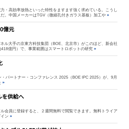
電力・高効率放熱といった特性をますます強く求めている。こうし
だ。中国メーカーはTGV（微細孔付きガラス基板）加工や
»
0億元
パネル大手の京東方科技集団（BOE、北京市）がこのほど、新会社
約418億円）で、事業範囲はスマートロボットの研究
»
化
ション・パートナー・コンファレンス 2025（BOE IPC 2025）が、9月
た
»
ネルを供給へ
アル会員に登録すると、２週間無料で閲覧できます。無料トライア
グイン
»