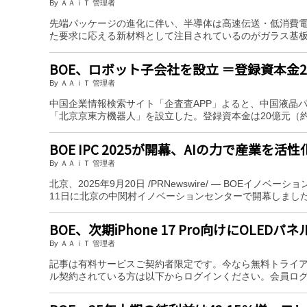
By ＡＡｉＴ 管理者
先端パッケージの進化に伴い、半導体は高速伝送・低消費
た要求に応える新材料として注目されているのがガラス基板
BOE、ロボット子会社を設立 ＝登録資本金2
By ＡＡｉＴ 管理者
中国企業情報検索サイト「企査査APP」よると、中国液晶
「北京京東方機器人」を設立した。登録資本金は20億元（
BOE IPC 2025が開幕、AIの力で産業を活性
By ＡＡｉＴ 管理者
北京、2025年9月20日 /PRNewswire/ — BOEイノベー
11日に北京の中関村イノベーションセンターで開幕しまし
BOE、次期iPhone 17 Pro向けにOLEDパ
By ＡＡｉＴ 管理者
記事は有料サービスご契約者限定です。今なら無料トライ
ル契約されている方は以下からログインください。会員ロ