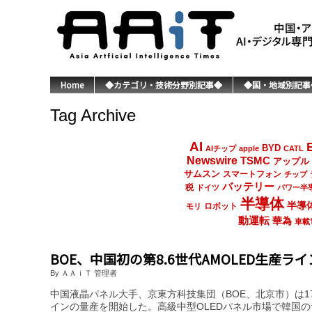
Home
◆カテゴリ・技術分野別記事◆
◆国・地域別記事
Tag Archive
AI
BYD
AIチップ
apple
CATL
Newswire
TSMC
アップル
サムスン
スマートフォン
チップ
バッテリー
税
ドイツ
パワー半
半導体
半導
ロボット
モリ
動運転
華為
車載
BOE、中国初の第8.6世代AMOLED生産ラ
By ＡＡｉＴ 管理者
中国液晶パネル大手、京東方科技集団（BOE、北京市）は17
インの量産を開始した。高級中型OLEDパネル市場で韓国の