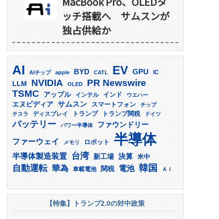
MacBook Pro、OLEDタ
ッチ搭載へ サムスンが
独占供給か
AI
EV
GPU
BYD
AIチップ
apple
CATL
IC
PR Newswire
NVIDIA
LLM
OLED
TSMC
アップル
インド
インテル
ウエハー
サムスン
エヌビディア
スマートフォン
チップ
トランプ
ディスプレイ
トランプ関税
テスラ
ドイツ
バッテリー
ファウンドリー
パワー半導体
半導体
ファーウェイ
ロボット
メモリ
台湾
半導体製造装置
決算
新工場
米中
韓国
自動運転
華為
電池
関税
車載電池
ＡＩ
【特集】トランプ2.0の対中政策