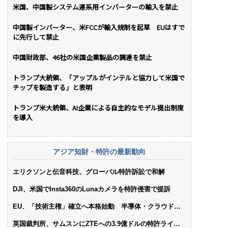
米国、中国製システム連系用インバーターの輸入を禁止
中国製インバーター、米FCCが輸入規制を起草 EUはすで
に先行して禁止
中国財政部、46社の米国企業製品の調達を禁止
トランプ大統領、「アップルがインテルと協力して米国で
チップを製造する」と表明
トランプ米大統領、AI企業による自主的なモデル提出制度
を導入
アジア知財・特許の最新動向
エリクソンと伝音科技、グローバル特許訴訟で和解
DJI、米国でInsta360のLunaカメラを特許侵害で提訴
EU、「技術主権」確立へ本格始動 半導体・クラウド・
AIで米依存脱却を目指す
英国裁判所、サムスンにZTEへの3.9億ドルの特許ライセ