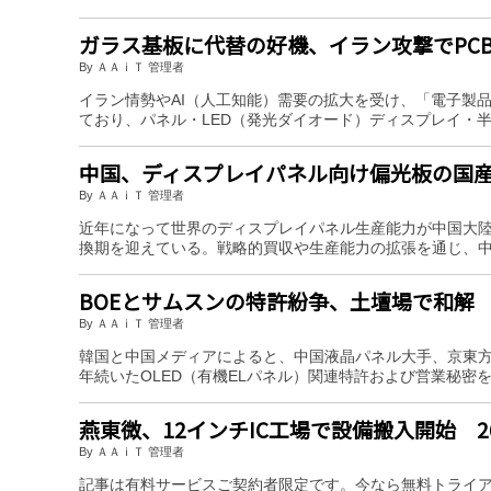
ガラス基板に代替の好機、イラン攻撃でPC
By ＡＡｉＴ 管理者
イラン情勢やAI（人工知能）需要の拡大を受け、「電子製
ており、パネル・LED（発光ダイオード）ディスプレイ・
中国、ディスプレイパネル向け偏光板の国
By ＡＡｉＴ 管理者
近年になって世界のディスプレイパネル生産能力が中国大
換期を迎えている。戦略的買収や生産能力の拡張を通じ、
BOEとサムスンの特許紛争、土壇場で和解
By ＡＡｉＴ 管理者
韓国と中国メディアによると、中国液晶パネル大手、京東方
年続いたOLED（有機ELパネル）関連特許および営業秘
燕東微、12インチIC工場で設備搬入開始 
By ＡＡｉＴ 管理者
記事は有料サービスご契約者限定です。今なら無料トライ