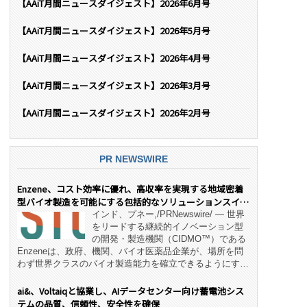
【AAiT月間ニュースダイジェスト】2026年6月号
【AAiT月間ニュースダイジェスト】2026年5月号
【AAiT月間ニュースダイジェスト】2026年4月号
【AAiT月間ニュースダイジェスト】2026年3月号
【AAiT月間ニュースダイジェスト】2026年2月号
PR NEWSWIRE
Enzene、コスト効率に優れ、高収率を実現する地域密着
型バイオ製造を可能にする包括的なソリューションスイー
ト「NeX™」 をリリース
インド、プネー,/PRNewswire/ — 世界
をリードする継続的イノベーション型
の開発・製造機関（CIDMO™）である
Enzeneは、政府、機関、バイオ医薬品企業が、場所を問
わず世界クラスのバイオ製造能力を確立できるようにす
る、変革的なエンド・ツー・エンドのパートナーシップモ
デル「NeX™」の立ち上げを発表しました。 同社の実績
ai&、Voltaiqと協業し、AIデータセンター向け蓄電池シス
あるEnzeneX® fully‑connected continuous
テムの品質、信頼性、安全性を確保