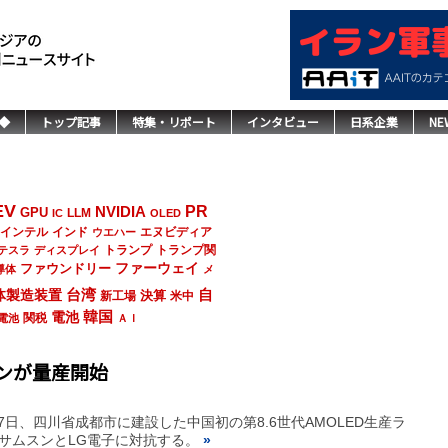
◆
トップ記事
特集・リポート
インタビュー
日系企業
NE
EV
NVIDIA
PR
GPU
LLM
IC
OLED
インド
エヌビディア
インテル
ウエハー
トランプ
トランプ関
テスラ
ディスプレイ
ファーウェイ
ファウンドリー
導体
メ
台湾
自
体製造装置
決算
新工場
米中
韓国
電池
関税
電池
ＡＩ
インが量産開始
日、四川省成都市に建設した中国初の第8.6世代AMOLED生産ラ
サムスンとLG電子に対抗する。
»