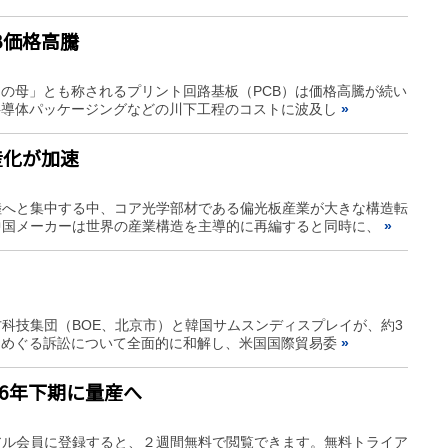
B価格高騰
品の母」とも称されるプリント回路基板（PCB）は価格高騰が続い
半導体パッケージングなどの川下工程のコストに波及し
»
産化が加速
陸へと集中する中、コア光学部材である偏光板産業が大きな構造転
中国メーカーは世界の産業構造を主導的に再編すると同時に、
»
科技集団（BOE、北京市）と韓国サムスンディスプレイが、約3
密をめぐる訴訟について全面的に和解し、米国国際貿易委
»
26年下期に量産へ
アル会員に登録すると、２週間無料で閲覧できます。無料トライア