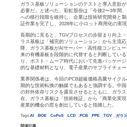
ガラス基板ソリューションのテストと導入意欲が
必要だ」と述べた。彩虹股份は「今後2〜3年間
への移行段階を維持し、企業は技術研究開発と製品
証作業を完了し、2028年に小ロット商用化の実
長期的に見ると、TGVプロセスの歩留まり向上
ラス基板は「補完的ソリューション」から主流応用
降、ガラス基板がAIサーバー・高性能コンピュー
来の有機基板を段階的に代替すると判断している
り、ポスト・ムーア時代において先進パッケージ
的な基礎材料となり、電子産業のサプライチェー
業界関係者は、今回のPCB超級価格高騰サイク
期的な技術転換の触媒でもあると強調する。中国
の対外依存リスクを露呈させるとともに、ガラス
在、ガラス基板は「技術検証」から「商業化実現
産業的機会の窓を創出していると指摘した。
Tags:
AI
,
BOE
,
CoPoS
,
LCD
,
PCB
,
PPE
,
TGV
,
ガラ
関連記事