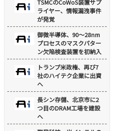
TSMCのCoWoS装置サプ
ライヤー、情報漏洩事件
が発覚
御微半導体、90～28nm
プロセスのマスクパター
ン欠陥検査装置を初納入
トランプ米政権、再び7
社のハイテク企業に出資
へ
長シン存儲、北京市に2
つ目のDRAM工場を建設
へ