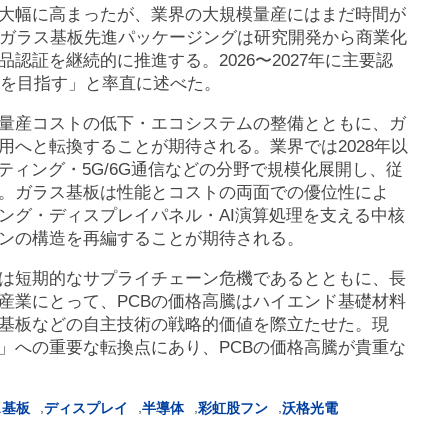
大幅に高まったが、業界の大規模量産にはまだ時間が
、ガラス基板先進パッケージングは研究開発から商業化
認証を継続的に推進する。2026〜2027年に主要認
現を目指す」と率直に述べた。
・量産コストの低下・エコシステムの整備とともに、ガ
へと転換することが期待される。業界では2028年以
ティング・5G/6G通信などの分野で規模化展開し、従
。ガラス基板は性能とコストの両面での優位性によ
ング・ディスプレイパネル・AI演算処理を支える中核
ンの構造を再編することが期待される。
ルは短期的なサプライチェーン危機であるとともに、長
産業にとって、PCBの価格高騰はハイエンド基礎材料
基板などの自主技術の戦略的価値を際立たせた。現
」への重要な転換点にあり、PCBの価格高騰が貴重な
,
,
,
,
ス基板
ディスプレイ
半導体
彩虹股フン
沃格光電