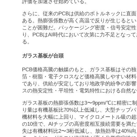
評価を加速させ始めている。
さらに、従来のPCBは供給のボトルネックに直
ある。熱膨張係数が高く高温で反りが生じるとい
ことが困難だ。パッケージング密度・信号安定性
り、PCBはAI時代において次第に力不足となっ
る。
ガラス基板が台頭
PCB価格高騰の触媒のもと、ガラス基板はその独
箔・樹脂・電子クロスなど価格高騰しやすい材料
であり、供給が安定しており地政学的紛争の影響
スの熱安定性・平坦性・電気特性における自然な
ガラス基板の熱膨張係数は3〜9ppm/℃に精密に制
り量は有機基板比70%以上低減し、大型チップ
機材料を大幅に上回り、マイクロメートル級の超
の10倍で、AIチップの高密度相互接続需要を満
失は有機材料比2〜3桁低減し、放熱効率は40%