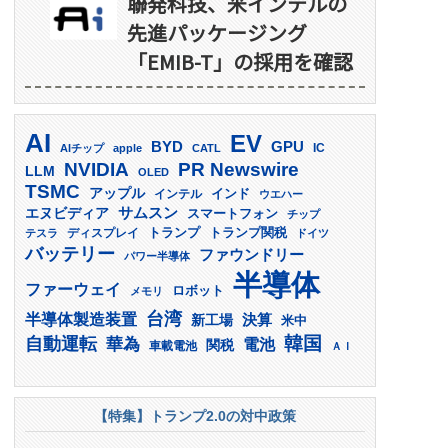
聯発科技、米インテルの
先進パッケージング
「EMIB-T」の採用を確認
AI
EV
GPU
BYD
AIチップ
apple
CATL
IC
PR Newswire
NVIDIA
LLM
OLED
TSMC
アップル
インド
インテル
ウエハー
サムスン
エヌビディア
スマートフォン
チップ
トランプ
ディスプレイ
トランプ関税
テスラ
ドイツ
バッテリー
ファウンドリー
パワー半導体
半導体
ファーウェイ
ロボット
メモリ
台湾
半導体製造装置
決算
新工場
米中
韓国
自動運転
華為
電池
関税
車載電池
ＡＩ
【特集】トランプ2.0の対中政策