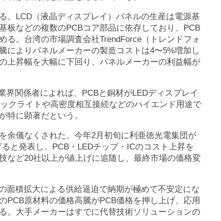
る。LCD（液晶ディスプレイ）パネルの生産は電源基
板などの複数のPCBコア部品に依存しており、PCB
る。台湾の市場調査会社TrendForce（トレンドフォ
騰によりパネルメーカーの製造コストは4〜5%増加し
の上昇幅を大幅に下回り、パネルメーカーの利益幅が
業界関係者によれば、PCBと銅材がLEDディスプレイ
EDバックライトや高密度相互接続などのハイエンド用途で
力が特に顕著だという。
を余儀なくされた。今年2月初旬に利亜徳光電集団が
げると発表し、PCB・LEDチップ・ICのコスト上昇を
技など20社以上が値上げに追随し、最終市場の価格変
プの面積拡大による供給逼迫で納期が極めて不安定にな
PCB原材料の価格高騰がPCB価格を押し上げ、応用
る。大手メーカーはすでに代替技術ソリューションの