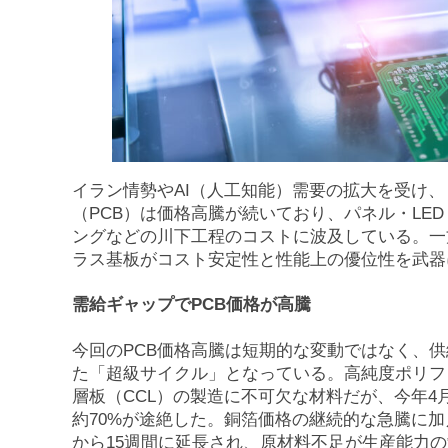
イラン情勢やAI（人工知能）需要の拡大を受け
（PCB）は価格高騰が続いており、パネル・LE
ングなどの川下工程のコストに波及している。一
ラス基板がコスト安定性と性能上の優位性を武器
需給ギャップでPCB価格が高騰
今回のPCB価格高騰は短期的な変動ではなく、
た「超級サイクル」となっている。高純度ポリフェ
層板（CCL）の製造に不可欠な材料だが、今年4
約70%が途絶した。銅箔価格の継続的な急騰に
から15週間に延長され、原材料不足が生産能力の