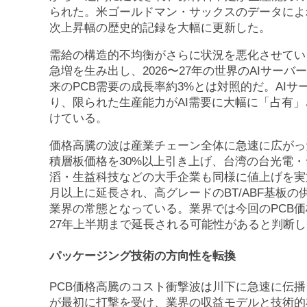
られた。米ゴールドマン・サックスのデータによれ
次上昇幅の歴史的記録を大幅に更新した。
需給の構造的不均衡がさらに状況を悪化させている
急増を生み出し、2026〜27年の世界のAIサーバ
来のPCB需要の成長率約3%とは対照的だ。AIサ
り、限られた生産能力がAI需要に大幅に「占有
けている。
価格高騰の波は産業チェーン全体に急速に広がっ
積層板価格を30%以上引き上げ、台湾の台光電・
滔・生益科技などの大手企業も同様に値上げを実
月以上に延長され、高グレードのBT/ABF基板
業界の常態となっている。業界では今回のPCB価
27年上半期まで延長される可能性があると判断
パッケージング技術の方向性を転換
PCB価格高騰のコスト衝撃波は川下に急速に伝
が最初に打撃を受け、業界の収益モデルと技術的