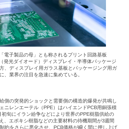
、「電子製品の母」とも称されるプリント回路基板
D（発光ダイオード）ディスプレイ・半導体パッケージ
方、ディスプレイ用ガラス基板とパッケージング用ガ
に、業界の注目を急速に集めている。
供給側の突発的ショックと需要側の構造的爆発が共鳴し
ニレンエーテル（PPE）はハイエンドPCB用銅張積
月初旬にイラン紛争などにより世界のPPE樹脂供給の
加え、エポキシ樹脂などの主要材料の待機期間が3週間
制約をさらに悪化させ、PCB価格が瞬く間に押し上げ