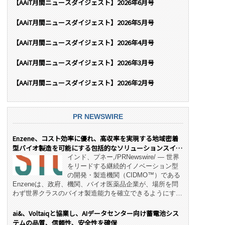
【AAiT月間ニュースダイジェスト】2026年6月号
【AAiT月間ニュースダイジェスト】2026年5月号
【AAiT月間ニュースダイジェスト】2026年4月号
【AAiT月間ニュースダイジェスト】2026年3月号
【AAiT月間ニュースダイジェスト】2026年2月号
PR NEWSWIRE
Enzene、コスト効率に優れ、高収率を実現する地域密着
型バイオ製造を可能にする包括的なソリューションスイー
ト「NeX™」 をリリース
インド、プネー,/PRNewswire/ — 世界
をリードする継続的イノベーション型
の開発・製造機関（CIDMO™）である
Enzeneは、政府、機関、バイオ医薬品企業が、場所を問
わず世界クラスのバイオ製造能力を確立できるようにす
る、変革的なエンド・ツー・エンドのパートナーシップモ
デル「NeX™」の立ち上げを発表しました。 同社の実績
ai&、Voltaiqと協業し、AIデータセンター向け蓄電池シス
あるEnzeneX® fully‑connected continuous
テムの品質、信頼性、安全性を確保