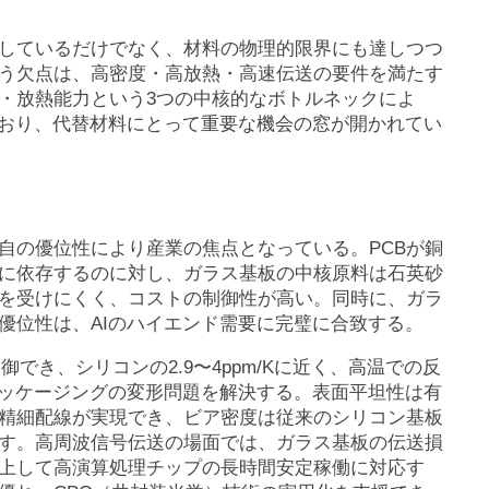
面しているだけでなく、材料の物理的限界にも達しつつ
う欠点は、高密度・高放熱・高速伝送の要件を満たす
・放熱能力という3つの中核的なボトルネックによ
ており、代替材料にとって重要な機会の窓が開かれてい
自の優位性により産業の焦点となっている。PCBが銅
に依存するのに対し、ガラス基板の中核原料は石英砂
を受けにくく、コストの制御性が高い。同時に、ガラ
優位性は、AIのハイエンド需要に完璧に合致する。
御でき、シリコンの2.9〜4ppm/Kに近く、高温での反
パッケージングの変形問題を解決する。表面平坦性は有
精細配線が実現でき、ビア密度は従来のシリコン基板
たす。高周波信号伝送の場面では、ガラス基板の伝送損
向上して高演算処理チップの長時間安定稼働に対応す