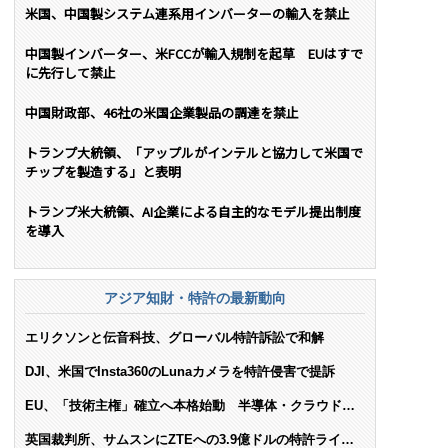
米国、中国製システム連系用インバーターの輸入を禁止
中国製インバーター、米FCCが輸入規制を起草 EUはすで
に先行して禁止
中国財政部、46社の米国企業製品の調達を禁止
トランプ大統領、「アップルがインテルと協力して米国で
チップを製造する」と表明
トランプ米大統領、AI企業による自主的なモデル提出制度
を導入
アジア知財・特許の最新動向
エリクソンと伝音科技、グローバル特許訴訟で和解
DJI、米国でInsta360のLunaカメラを特許侵害で提訴
EU、「技術主権」確立へ本格始動 半導体・クラウド・
AIで米依存脱却を目指す
英国裁判所、サムスンにZTEへの3.9億ドルの特許ライセ