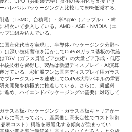
優れ、CPO（共封装光学）技術の実用化を支援でき
ーハレベルパッケージングと比較して66%低減する。
路製造（TSMC、台積電）・米Apple（アップル）・韓
次いで参入している。AMD・ASE・NVIDIA（エ
ップに組み込んでいる。
に国産化代替を実現し、半導体パッケージング分野へ
）は深い技術蓄積を活かしてCoPoSガラス基板の供給
）はTGV（ガラス貫通ビア技術）の大量ビア形成・低応
中核技術を習得し、製品は新型ディスプレイ・AI演算
遂げている。彩虹股フンは国内ディスプレイ用ガラス
ブレークスルーを達成してCoPoS大型パネルの需要
研究開発を積極的に推進している。さらに、凱盛科
的に進め、ハイエンドパッケージングの需要に対応して
、ガラス基板パッケージング・ガラス基板キャリアが一
がさらに高まっており、産業側は高安定性でコスト制御
部品表コスト）構造を最適化する傾向が強まってい
基板の普及率は継続的に高まっていくだろう」と分析