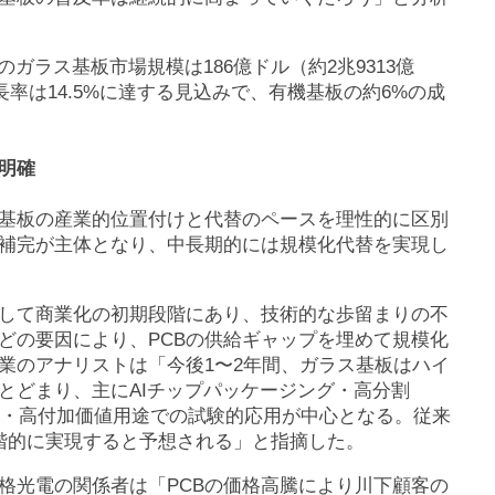
のガラス基板市場規模は186億ドル（約2兆9313億
長率は14.5%に達する見込みで、有機基板の約6%の成
明確
ス基板の産業的位置付けと代替のペースを理性的に区別
補完が主体となり、中長期的には規模化代替を実現し
して商業化の初期段階にあり、技術的な歩留まりの不
どの要因により、PCBの供給ギャップを埋めて規模化
業のアナリストは「今後1〜2年間、ガラス基板はハイ
とどまり、主にAIチップパッケージング・高分割
性能・高付加価値用途での試験的応用が中心となる。従来
段階的に実現すると予想される」と指摘した。
格光電の関係者は「PCBの価格高騰により川下顧客の