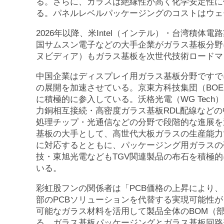
る。さらに、ガラスは絶縁性が高く化学安定性に
る。パネルレベルパッケージングのコストはウェ
2026年以降、米Intel（インテル）・台湾積体電
国サムスン電子などの大手企業がガラス基板分野に相
ヌビディア）もガラス基板を次世代技術ロードマ
中国企業はディスプレイ用ガラス基板分野ですで
の展開を加速させている。京東方科技集団（BOE
に積極的に参入している。沃格光電（WG Tech
力銅相互接続・高密度ガラス基板RDL配線などの
処理チップ・光通信などの分野で段階的な進展を
基板の大手として、高世代大板ガラスの生産能力で
に対応するとともに、パッケージング用ガラスの
技・東旭光電などもTGV関連製品の布石を積極
いる。
彩虹股フンの関係者は「PCB価格の上昇により
部のPCBソリューションを代替する実現可能性
可能なガラス材料を活用して製品全体のBOM（
る。ガラス基板パッケージングとガラス基板回路