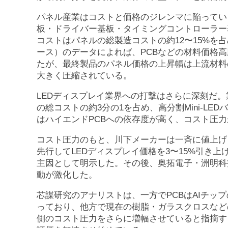
パネル産業はコストと価格のジレンマに陥ってい
板・ドライバー基板・タイミングコントローラー基
コストはパネルの総製造コストの約12〜15%を占め
ース）のデータによれば、PCBなどの材料価格高
たが、最終製品のパネル価格の上昇幅は上流材料
大きく圧縮されている。
LEDディスプレイ業界への打撃はさらに深刻だ。
の総コストの約3分の1を占め、高分割Mini-L
はハイエンドPCBへの依存度が高く、コスト圧
コスト圧力のもと、川下メーカーは一斉に値上げ
先行してLEDディスプレイ価格を3〜15%引き上
主因として明示した。その後、奥拓電子・洲明科
動が激化した。
芯謀研究のアナリストは、一方でPCBはAIチッ
っており、他方で現在の樹脂・ガラスクロスなどの
側のコスト圧力をさらに増幅させていると指摘す