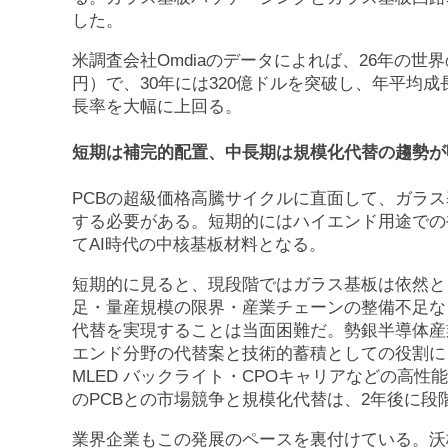
した。
米調査会社Omdiaのデータによれば、26年の世界
円）で、30年には320億ドルを突破し、年平均成
長率を大幅に上回る。
短期は補完的配置、中長期は規模化代替の趨勢が
PCBの超級価格高騰サイクルに直面して、ガラ
する必要がある。短期的にはハイエンド用途での
てAI時代の中核基板材料となる。
短期的に見ると、現段階ではガラス基板は依然と
足・量産規模の限界・産業チェーンの整備不足な
代替を実現することは当面困難だ。勢銀半導体産
エンド分野の代替案と技術的蓄積としての役割に
MLED バックライト・CPOキャリアなどの高
のPCBとの市場競争と規模化代替は、2年後に
業界企業もこの発展のペースを裏付けている。沃