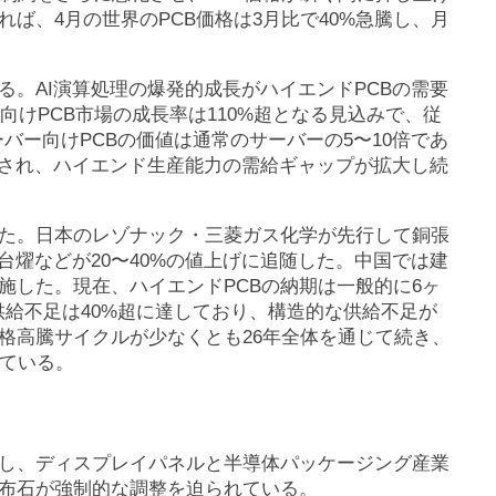
ば、4月の世界のPCB価格は3月比で40%急騰し、月
。AI演算処理の爆発的成長がハイエンドPCBの需要
ー向けPCB市場の成長率は110%超となる見込みで、従
ーバー向けPCBの価値は通常のサーバーの5〜10倍であ
」され、ハイエンド生産能力の需給ギャップが拡大し続
た。日本のレゾナック・三菱ガス化学が先行して銅張
台燿などが20〜40%の値上げに追随した。中国では建
施した。現在、ハイエンドPCBの納期は一般的に6ヶ
の供給不足は40%超に達しており、構造的な供給不足が
格高騰サイクルが少なくとも26年全体を通じて続き、
している。
播し、ディスプレイパネルと半導体パッケージング産業
布石が強制的な調整を迫られている。