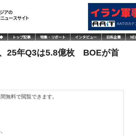
◆
トップ記事
特集・リポート
インタビュー
日系企業
NE
5年Q3は5.8億枚 BOEが首
週間無料で閲覧できます。
い。