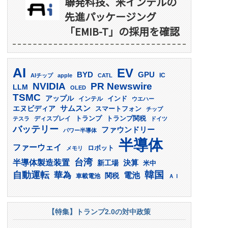
聯発科技、米インテルの
先進パッケージング
「EMIB-T」の採用を確認
AI
EV
GPU
BYD
AIチップ
apple
CATL
IC
PR Newswire
NVIDIA
LLM
OLED
TSMC
アップル
インド
インテル
ウエハー
サムスン
エヌビディア
スマートフォン
チップ
トランプ
ディスプレイ
トランプ関税
テスラ
ドイツ
バッテリー
ファウンドリー
パワー半導体
半導体
ファーウェイ
ロボット
メモリ
台湾
半導体製造装置
決算
新工場
米中
韓国
自動運転
華為
電池
関税
車載電池
ＡＩ
【特集】トランプ2.0の対中政策