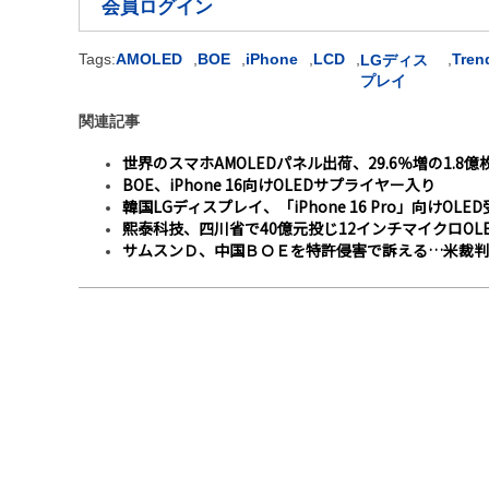
会員ログイン
Tags:
AMOLED
,
BOE
,
iPhone
,
LCD
,
,
Tren
LGディス
プレイ
関連記事
世界のスマホAMOLEDパネル出荷、29.6％増の1.8億
BOE、iPhone 16向けOLEDサプライヤー入り
韓国LGディスプレイ、「iPhone 16 Pro」向けOLE
熙泰科技、四川省で40億元投じ12インチマイクロOL
サムスンＤ、中国ＢＯＥを特許侵害で訴える…米裁判