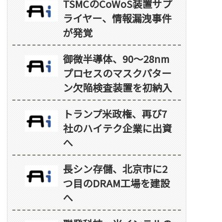
TSMCのCoWoS装置サプ
ライヤー、情報漏洩事件
が発覚
御微半導体、90～28nm
プロセスのマスクパター
ン欠陥検査装置を初納入
トランプ米政権、再び7
社のハイテク企業に出資
へ
長シン存儲、北京市に2
つ目のDRAM工場を建設
へ