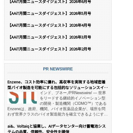
【AAiT月間ニュースダイジェスト】2026年6月号
【AAiT月間ニュースダイジェスト】2026年5月号
【AAiT月間ニュースダイジェスト】2026年4月号
【AAiT月間ニュースダイジェスト】2026年3月号
【AAiT月間ニュースダイジェスト】2026年2月号
PR NEWSWIRE
Enzene、コスト効率に優れ、高収率を実現する地域密着
型バイオ製造を可能にする包括的なソリューションスイー
ト「NeX™」 をリリース
インド、プネー,/PRNewswire/ — 世界
をリードする継続的イノベーション型
の開発・製造機関（CIDMO™）である
Enzeneは、政府、機関、バイオ医薬品企業が、場所を問
わず世界クラスのバイオ製造能力を確立できるようにす
る、変革的なエンド・ツー・エンドのパートナーシップモ
デル「NeX™」の立ち上げを発表しました。 同社の実績
ai&、Voltaiqと協業し、AIデータセンター向け蓄電池シス
あるEnzeneX® fully‑connected continuous
テムの品質、信頼性、安全性を確保