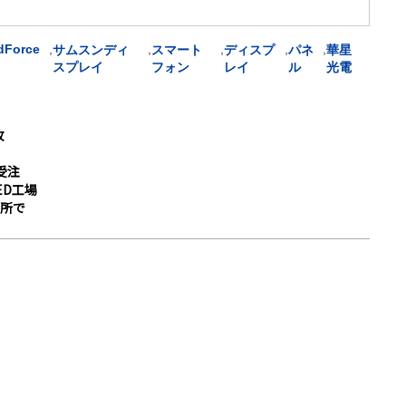
dForce
,
,
,
,
,
サムスンディ
スマート
ディスプ
パネ
華星
スプレイ
フォン
レイ
ル
光電
枚
D受注
ED工場
所で