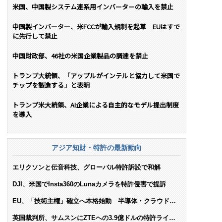
米国、中国製システム連系用インバーターの輸入を禁止
中国製インバーター、米FCCが輸入規制を起草 EUはすで
に先行して禁止
中国財政部、46社の米国企業製品の調達を禁止
トランプ大統領、「アップルがインテルと協力して米国で
チップを製造する」と表明
トランプ米大統領、AI企業による自主的なモデル提出制度
を導入
アジア知財・特許の最新動向
エリクソンと伝音科技、グローバル特許訴訟で和解
DJI、米国でInsta360のLunaカメラを特許侵害で提訴
EU、「技術主権」確立へ本格始動 半導体・クラウド・
AIで米依存脱却を目指す
英国裁判所、サムスンにZTEへの3.9億ドルの特許ライセ