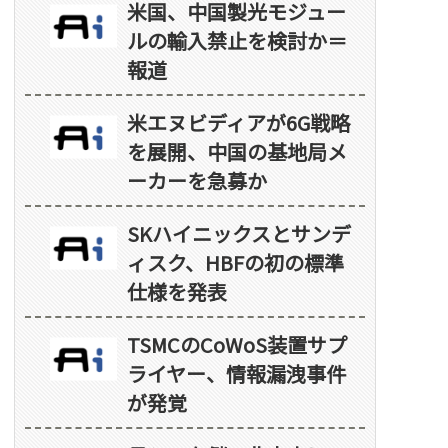
米国、中国製光モジュー
ルの輸入禁止を検討か＝
報道
米エヌビディアが6G戦略
を展開、中国の基地局メ
ーカーを急募か
SKハイニックスとサンデ
ィスク、HBFの初の標準
仕様を発表
TSMCのCoWoS装置サプ
ライヤー、情報漏洩事件
が発覚