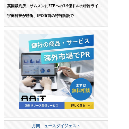
AIで米依存脱却を目指す
英国裁判所、サムスンにZTEへの3.9億ドルの特許ライセ
ンス料支払いを命令
宇樹科技が勝訴、IPO直前の特許訴訟で
月間ニュースダイジェスト