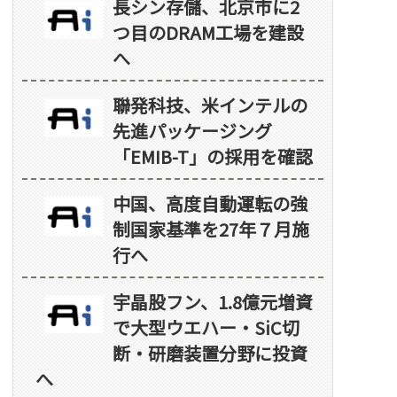
長シン存儲、北京市に2
つ目のDRAM工場を建設
へ
聯発科技、米インテルの
先進パッケージング
「EMIB-T」の採用を確認
中国、高度自動運転の強
制国家基準を27年７月施
行へ
宇晶股フン、1.8億元増資
で大型ウエハー・SiC切
断・研磨装置分野に投資
へ