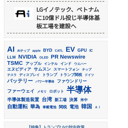
LGイノテック、ベトナム
に10億ドル投じ半導体基
板工場を建設へ
AI
EV
GPU
BYD
AIチップ
apple
CATL
IC
PR Newswire
NVIDIA
LLM
OLED
TSMC
アップル
インド
インテル
ウエハー
サムスン
エヌビディア
スマートフォン
チップ
トランプ
ディスプレイ
トランプ関税
テスラ
ドイツ
バッテリー
ファウンドリー
パワー半導体
半導体
ファーウェイ
ロボット
メモリ
台湾
半導体製造装置
決算
新工場
米中
韓国
自動運転
華為
電池
関税
車載電池
ＡＩ
【特集】トランプ2.0の対中政策