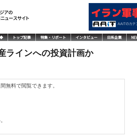
◆
トップ記事
特集・リポート
インタビュー
日系企業
NE
D生産ラインへの投資計画か
週間無料で閲覧できます。
い。