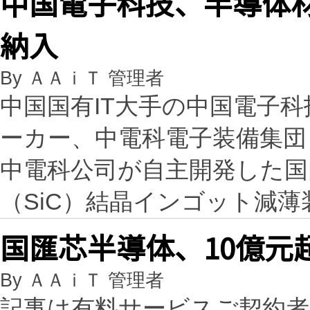
中国電子科技、半導体
納入
By ＡＡｉＴ 管理者
中国国有IT大手の中国電子科
ーカー、中電科電子装備集団
中電科公司が自主開発した国
（SiC）結晶インゴット減
国匯芯半導体、10億元
By ＡＡｉＴ 管理者
記事は有料サービスご契約