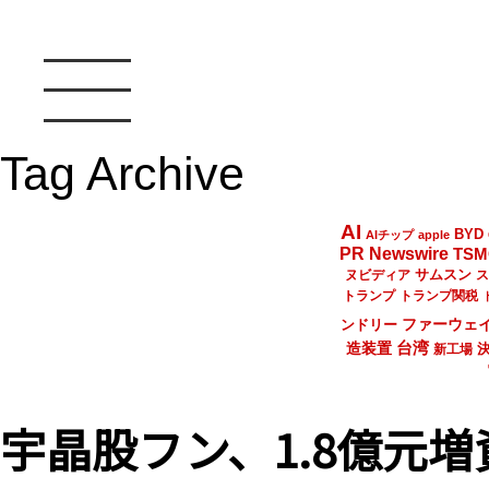
Tag Archive
AI
BYD
AIチップ
apple
PR Newswire
TSM
サムスン
ヌビディア
ス
トランプ
トランプ関税
ファーウェ
ンドリー
台湾
造装置
新工場
宇晶股フン、1.8億元増