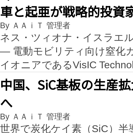
車と起亜が戦略的投資
By ＡＡｉＴ 管理者
ネス・ツィオナ・イスラエル, 202
— 電動モビリティ向け窒化
イオニアであるVisIC Technolo
中国、SiC基板の生産
へ
By ＡＡｉＴ 管理者
世界で炭化ケイ素（SiC）