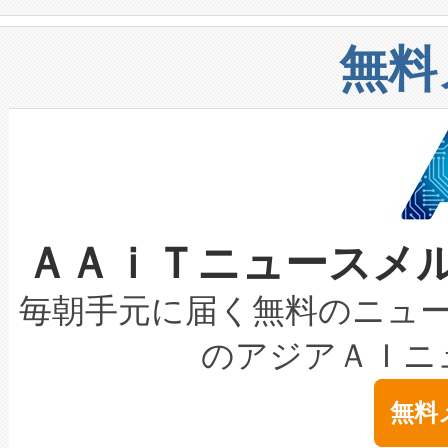
や穀物倉庫におけるバルク材の
安全性を追跡し、確保する事を
構造化トレーニングカリキュ
リューション「Avia 2」を発
増加しているデータセンター
上げおよび商用化段階におけ
無料
したAvia 2は、1,000メ
る電力網に大きな負担をかけ
設備整備および立ち上げ調整
狭視野のFOVを切り替えるこ
事業者の負担軽減という課題
加組織は、Enzeneのバイオ
ケーブル、枝などの細かな対
系統連系を迅速にし、ピーク需
選定された製品について、自
なレーザースポットにより、高
限を超えて利用可能な電力容量
取得できる可能性もあります。
ＡＡｉＴニュースメ
な環境下でも豊かなディテー
持できるよう貢献します。こ
設には、3億～4億ドルかかるこ
キロメートル範囲を検出 Livox Unveil
ービスレベル契約（SLA）違
最高経営責任者（CEO）であるHi
毎朝手元に届く無料のニュ
LiDAR for Inspections, Transpor
テリー性能の劣化によるダウ
す。「当社のfully-connected c
のアジアＡＩニ
は1535 nmレーザーを搭載
念は、現在データセンターが
ームを利用すれば、6,000万～
無料
イズの小径化を実現すること
ます。 Voltaiq provides a comple
きます。この効率性は、フェ