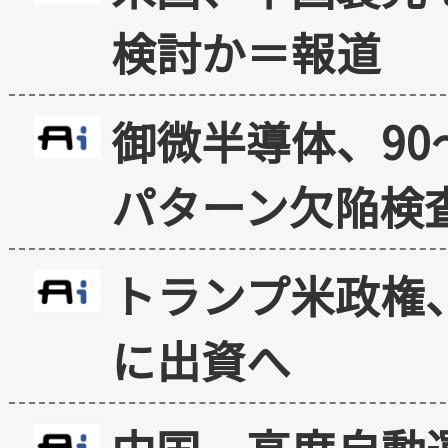
検討か＝報道
御微半導体、90
パターン欠陥検
トランプ米政権
に出資へ