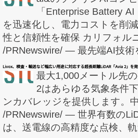
「Enterprise Batte
たNeXは、バイオ医薬品製造
を迅速化し、電力コストを削
従来のフェッドバッチ施設の
性と信頼性を確保 カリフォルニア
に、患者やサプライチェーン
/PRNewswire/ — 最先端
キー方式で拡張性が高く、持
会社エーアイ・アンド：本社横
す。FCCM‑を活用した現地
Livox、検査・輸送など幅広い用途に対応する超長距離LiDAR「Avia 2」を
最大1,000メートル先
President原信平）と、エ
患者にとっての費用負担を大幅
2はあらゆる気象条件
ードするVoltaiqは、日本に
のアクセスを大幅に拡大することができ
ンカバレッジを提供します。中国
ーエネルギー貯蔵システム（B
Fully-Connected Continuous M
/PRNewswire/ — 世界有数の
た。 Voltaiq独自のAI搭
プログラムには、施設設計・内装
は、送電線の高精度な点検、軌
定、統合、導入、運用に至る
に関する技術移転および知的財産