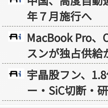
中国、高度自動
年７月施行へ
MacBook Pr
スンが独占供給
宇晶股フン、1.
ー・SiC切断・