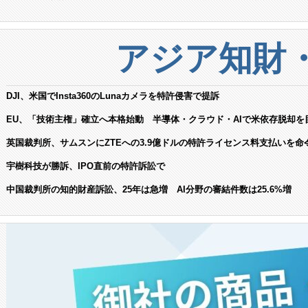
アジア知財
DJI、米国でInsta360のLunaカメラを特許侵害で提訴
EU、「技術主権」確立へ本格始動 半導体・クラウド・AIで米依存脱却を
英国裁判所、サムスンにZTEへの3.9億ドルの特許ライセンス料支払いを命
宇樹科技が勝訴、IPO直前の特許訴訟で
中国裁判所の知的財産訴訟、25年は急増 AI分野の審結件数は25.6%増