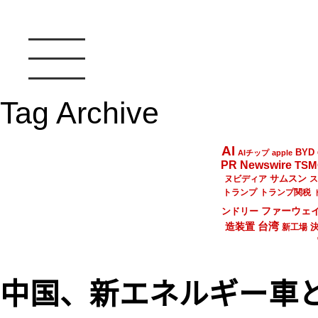
Tag Archive
AI
BYD
AIチップ
apple
PR Newswire
TSM
サムスン
ヌビディア
ス
トランプ
トランプ関税
ファーウェ
ンドリー
台湾
造装置
新工場
中国、新エネルギー車