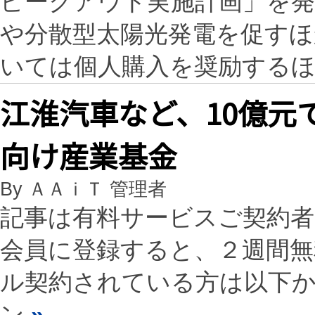
ピークアウト実施計画」を
や分散型太陽光発電を促すほ
いては個人購入を奨励する
江淮汽車など、10億元
向け産業基金
By ＡＡｉＴ 管理者
記事は有料サービスご契約
会員に登録すると、２週間
ル契約されている方は以下
ン
»