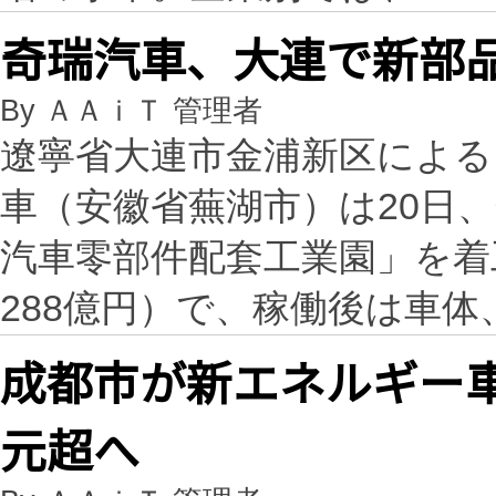
奇瑞汽車、大連で新部品
By ＡＡｉＴ 管理者
遼寧省大連市金浦新区による
車（安徽省蕪湖市）は20日
汽車零部件配套工業園」を着
288億円）で、稼働後は車
成都市が新エネルギー車産
元超へ