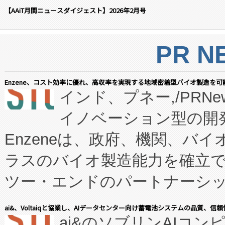
【AAiT月間ニュースダイジェスト】2026年2月号
PR N
Enzene、コスト効率に優れ、高収率を実現する地域密着型バイオ製造を可
インド、プネー,/PRNe
イノベーション型の開発
Enzeneは、政府、機関、バ
ラスのバイオ製造能力を確立
ツー・エンドのパートナーシッ
表しました。 同社の実績あるEnzeneX®
ai&、Voltaiqと協業し、AIデータセンター向け蓄電池システムの品質、信
ai&のソブリンAIコンピ
manufacturing™ (FC