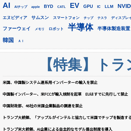
AI
EV
NVID
GPU
BYD
LLM
AIチップ
apple
CATL
IC
サムスン
エヌビディア
スマートフォン
ディスプレ
チップ
テスラ
半導体
ファーウェイ
半導体製造装置
ロボット
メモリ
韓国
ＡＩ
【特集】トラン
米国、中国製システム連系用インバーターの輸入を禁止
中国製インバーター、米FCCが輸入規制を起草 EUはすでに先行して禁止
中国財政部、46社の米国企業製品の調達を禁止
トランプ大統領、「アップルがインテルと協力して米国でチップを製造す
トランプ米大統領、AI企業による自主的なモデル提出制度を導入