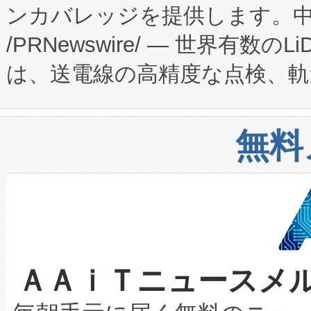
ンカバレッジを提供します。中国
ーエネルギー貯蔵システム（B
Fully-Connected Continuous M
/PRNewswire/ — 世界有数の
た。 Voltaiq独自のAI搭
プログラムには、施設設計・内装
は、送電線の高精度な点検、軌
定、統合、導入、運用に至る
に関する技術移転および知的財産
や穀物倉庫におけるバルク材の
安全性を追跡し、確保する事を
構造化トレーニングカリキュ
リューション「Avia 2」を発
増加しているデータセンター
上げおよび商用化段階におけ
無料
したAvia 2は、1,000メ
る電力網に大きな負担をかけ
設備整備および立ち上げ調整
狭視野のFOVを切り替えるこ
事業者の負担軽減という課題
加組織は、Enzeneのバイオ
ケーブル、枝などの細かな対
系統連系を迅速にし、ピーク需
選定された製品について、自
なレーザースポットにより、高
限を超えて利用可能な電力容量
取得できる可能性もあります。
ＡＡｉＴニュースメ
な環境下でも豊かなディテー
持できるよう貢献します。こ
設には、3億～4億ドルかかるこ
キロメートル範囲を検出 Livox Unveil
ービスレベル契約（SLA）違
最高経営責任者（CEO）であるHi