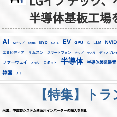
LGイノテック、
半導体基板工場
AI
EV
NVID
GPU
BYD
LLM
AIチップ
apple
CATL
IC
サムスン
エヌビディア
スマートフォン
ディスプレ
チップ
テスラ
半導体
ファーウェイ
半導体製造装置
ロボット
メモリ
韓国
ＡＩ
【特集】トラン
米国、中国製システム連系用インバーターの輸入を禁止