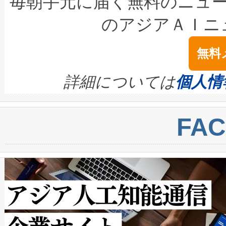
毎朝手元に届く無料のニュ
LiDAR for Inspections, Transpor
テリー性能の劣化によるダウ
す。「当社のfully-connected c
のアジアＡＩニ
は1535 nmレーザーを搭載
念は、現在データセンターが
ームを利用すれば、6,000万～
無料
イズの小径化を実現すること
ます。 Voltaiq provides a comple
きます。この効率性は、フェ
す。ノーマルモードでは、Avia
quality and reliability for AI da
詳細については
個人情
BESS stack to ensure battery qual
ートル先まで検出でき、これは
centers. Voltaiqは、a
トに対して約600メートルに
FA
からシステム統合、試運転、
では、反射率10％のターゲッ
クルの各段階のデータを監視
で向上し、最大検知距離は1,0
[…]
ットだけで最大1キロメートル
ルの変電所周囲を監視でき、