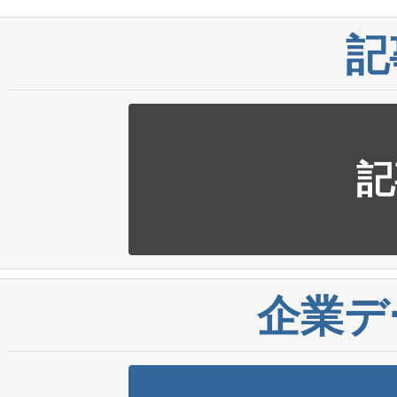
記
記
企業デ