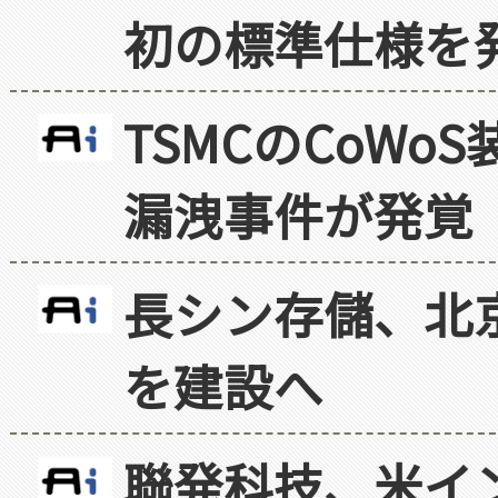
初の標準仕様を
TSMCのCoW
漏洩事件が発覚
長シン存儲、北京
を建設へ
聯発科技、米イ