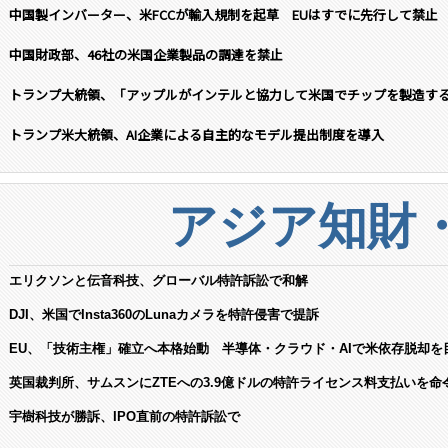
中国製インバーター、米FCCが輸入規制を起草 EUはすでに先行して禁止
中国財政部、46社の米国企業製品の調達を禁止
トランプ大統領、「アップルがインテルと協力して米国でチップを製造す
トランプ米大統領、AI企業による自主的なモデル提出制度を導入
アジア知財
エリクソンと伝音科技、グローバル特許訴訟で和解
DJI、米国でInsta360のLunaカメラを特許侵害で提訴
EU、「技術主権」確立へ本格始動 半導体・クラウド・AIで米依存脱却を
英国裁判所、サムスンにZTEへの3.9億ドルの特許ライセンス料支払いを命
宇樹科技が勝訴、IPO直前の特許訴訟で