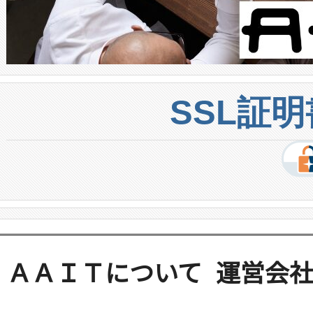
SSL証
ＡＡＩＴについて
運営会