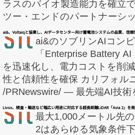
ラスのバイオ製造能力を確立
ツー・エンドのパートナーシッ
表しました。 同社の実績あるEnzeneX®
ai&、Voltaiqと協業し、AIデータセンター向け蓄電池システムの品質、信
ai&のソブリンAIコンピ
manufacturing™ (FC
「Enterprise Batte
たNeXは、バイオ医薬品製造
を迅速化し、電力コストを削
従来のフェッドバッチ施設の
性と信頼性を確保 カリフォルニア
に、患者やサプライチェーン
/PRNewswire/ — 最先端
キー方式で拡張性が高く、持
会社エーアイ・アンド：本社横
す。FCCM‑を活用した現地
Livox、検査・輸送など幅広い用途に対応する超長距離LiDAR「Avia 2」を
最大1,000メートル先
President原信平）と、エ
患者にとっての費用負担を大幅
2はあらゆる気象条件
ードするVoltaiqは、日本に
のアクセスを大幅に拡大することができ