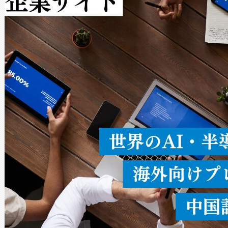
作業と点群処理を簡素化できま
Avia 2は、2種類のFOVオ
× 80°のノーマルモード、長距離
ードを切り替えて使用するこ
ることなく、単一のデバイス
うにします。遠距離まで届く
密度なスキャ
[…]