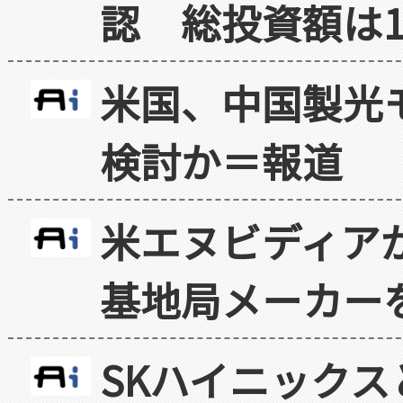
認 総投資額は1
米国、中国製光
検討か＝報道
米エヌビディア
基地局メーカー
SKハイニックス