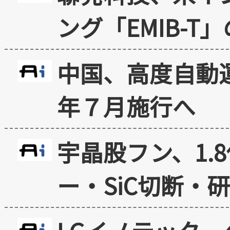
ング「EMIB-T
中国、高度自動
年７月施行へ
宇晶股フン、1.
ー・SiC切断・