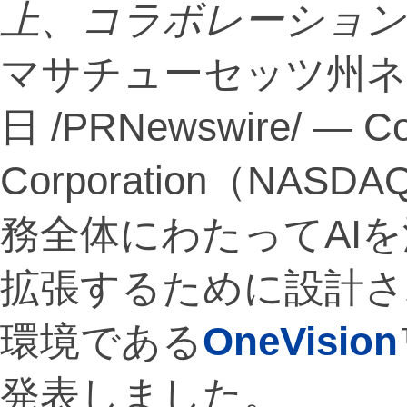
上、コラボレーション
マサチューセッツ州ネイテ
日 /PRNewswire/ — C
Corporation（NA
務全体にわたってAI
拡張するために設計さ
環境である
OneVision
発表しました。