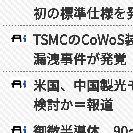
初の標準仕様を
TSMCのCoW
漏洩事件が発覚
米国、中国製光
検討か＝報道
御微半導体、90