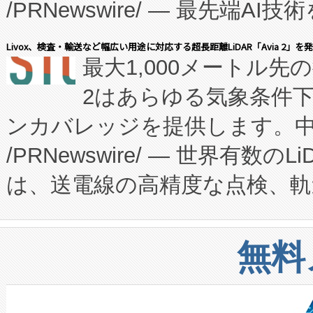
/PRNewswire/ — 最先端
キー方式で拡張性が高く、持
会社エーアイ・アンド：本社横
す。FCCM‑を活用した現地
Livox、検査・輸送など幅広い用途に対応する超長距離LiDAR「Avia 2」を
最大1,000メートル先
President原信平）と、エ
患者にとっての費用負担を大幅
2はあらゆる気象条件
ードするVoltaiqは、日本に
のアクセスを大幅に拡大することができ
ンカバレッジを提供します。中国
ーエネルギー貯蔵システム（B
Fully-Connected Continuous M
/PRNewswire/ — 世界有数の
た。 Voltaiq独自のAI搭
プログラムには、施設設計・内装
は、送電線の高精度な点検、軌
定、統合、導入、運用に至る
に関する技術移転および知的財産
や穀物倉庫におけるバルク材の
安全性を追跡し、確保する事を
構造化トレーニングカリキュ
リューション「Avia 2」を発
増加しているデータセンター
上げおよび商用化段階におけ
無料
したAvia 2は、1,000メ
る電力網に大きな負担をかけ
設備整備および立ち上げ調整
狭視野のFOVを切り替えるこ
事業者の負担軽減という課題
加組織は、Enzeneのバイオ