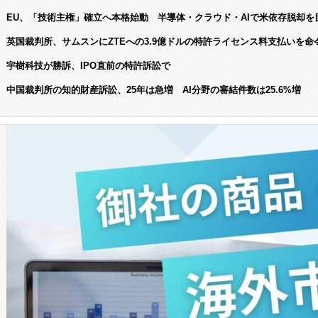
EU、「技術主権」確立へ本格始動 半導体・クラウド・AIで米依存脱却を
英国裁判所、サムスンにZTEへの3.9億ドルの特許ライセンス料支払いを命
宇樹科技が勝訴、IPO直前の特許訴訟で
中国裁判所の知的財産訴訟、25年は急増 AI分野の審結件数は25.6%増