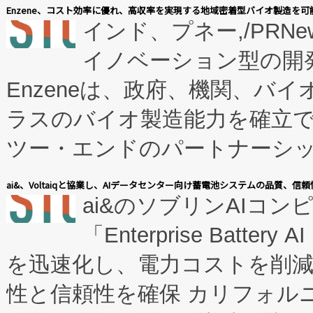
Enzene、コスト効率に優れ、高収率を実現する地域密着型バイオ製造を可
インド、プネー,/PRNe
イノベーション型の開発
Enzeneは、政府、機関、バ
ラスのバイオ製造能力を確立
ツー・エンドのパートナーシッ
表しました。 同社の実績あるEnzeneX®
ai&、Voltaiqと協業し、AIデータセンター向け蓄電池システムの品質、信
ai&のソブリンAIコンピ
manufacturing™ (FC
「Enterprise Batte
たNeXは、バイオ医薬品製造
を迅速化し、電力コストを削
従来のフェッドバッチ施設の
性と信頼性を確保 カリフォルニア
に、患者やサプライチェーン