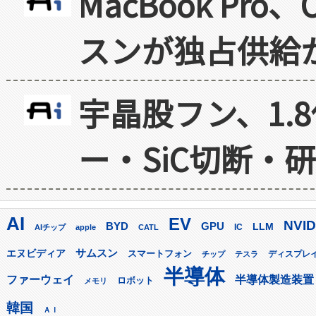
MacBook Pr
スンが独占供給
宇晶股フン、1.
ー・SiC切断・
AI
EV
NVID
GPU
BYD
LLM
AIチップ
apple
CATL
IC
サムスン
エヌビディア
スマートフォン
ディスプレ
チップ
テスラ
半導体
ファーウェイ
半導体製造装置
ロボット
メモリ
韓国
ＡＩ