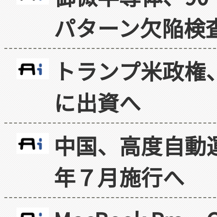
パターン欠陥検
トランプ米政権
に出資へ
中国、高度自動
年７月施行へ