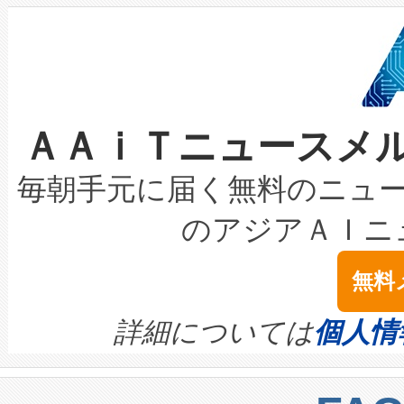
狭視野のFOVを切り替えるこ
事業者の負担軽減という課題
加組織は、Enzeneのバイオ
ケーブル、枝などの細かな対
系統連系を迅速にし、ピーク需
選定された製品について、自
なレーザースポットにより、高
限を超えて利用可能な電力容量
取得できる可能性もあります。
ＡＡｉＴニュースメ
な環境下でも豊かなディテー
持できるよう貢献します。こ
設には、3億～4億ドルかかるこ
キロメートル範囲を検出 Livox Unveil
ービスレベル契約（SLA）違
最高経営責任者（CEO）であるHi
毎朝手元に届く無料のニュ
LiDAR for Inspections, Transpor
テリー性能の劣化によるダウ
す。「当社のfully-connected c
のアジアＡＩニ
は1535 nmレーザーを搭載
念は、現在データセンターが
ームを利用すれば、6,000万～
無料
イズの小径化を実現すること
ます。 Voltaiq provides a comple
きます。この効率性は、フェ
す。ノーマルモードでは、Avia
quality and reliability for AI da
詳細については
個人情
BESS stack to ensure battery qual
ートル先まで検出でき、これは
centers. Voltaiqは、a
トに対して約600メートルに