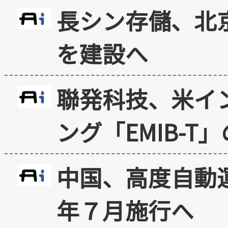
長シン存儲、北京
を建設へ
聯発科技、米イ
ング「EMIB-T
中国、高度自動
年７月施行へ