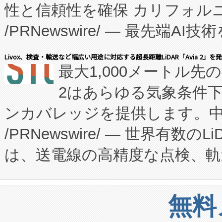
性と信頼性を確保 カリフォルニア
に、患者やサプライチェーン
/PRNewswire/ — 最先端
キー方式で拡張性が高く、持
会社エーアイ・アンド：本社横
す。FCCM‑を活用した現地
Livox、検査・輸送など幅広い用途に対応する超長距離LiDAR「Avia 2」を
最大1,000メートル先
President原信平）と、エ
患者にとっての費用負担を大幅
2はあらゆる気象条件
ードするVoltaiqは、日本に
のアクセスを大幅に拡大することができ
ンカバレッジを提供します。中国
ーエネルギー貯蔵システム（B
Fully-Connected Continuous M
/PRNewswire/ — 世界有数の
た。 Voltaiq独自のAI搭
プログラムには、施設設計・内装
は、送電線の高精度な点検、軌
定、統合、導入、運用に至る
に関する技術移転および知的財産
や穀物倉庫におけるバルク材の
安全性を追跡し、確保する事を
構造化トレーニングカリキュ
リューション「Avia 2」を発
増加しているデータセンター
上げおよび商用化段階におけ
無料
したAvia 2は、1,000メ
る電力網に大きな負担をかけ
設備整備および立ち上げ調整