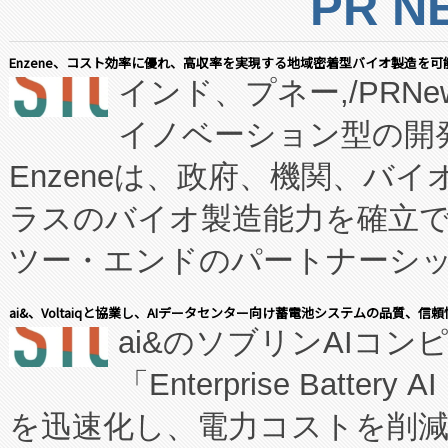
PR N
Enzene、コスト効率に優れ、高収率を実現する地域密着型バイオ製造を可
インド、プネー,/PRNe
イノベーション型の開発
Enzeneは、政府、機関、バ
ラスのバイオ製造能力を確立
ツー・エンドのパートナーシッ
表しました。 同社の実績あるEnzeneX®
ai&、Voltaiqと協業し、AIデータセンター向け蓄電池システムの品質、信
ai&のソブリンAIコンピ
manufacturing™ (FC
「Enterprise Batte
たNeXは、バイオ医薬品製造
を迅速化し、電力コストを削
従来のフェッドバッチ施設の