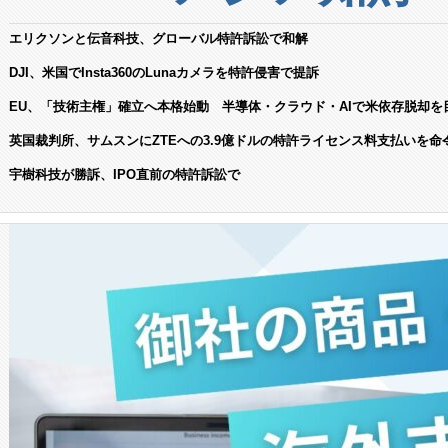
エリクソンと伝音科技、グローバル特許訴訟で和解
DJI、米国でInsta360のLunaカメラを特許侵害で提訴
EU、「技術主権」確立へ本格始動 半導体・クラウド・AIで米依存脱却を
英国裁判所、サムスンにZTEへの3.9億ドルの特許ライセンス料支払いを命
宇樹科技が勝訴、IPO直前の特許訴訟で