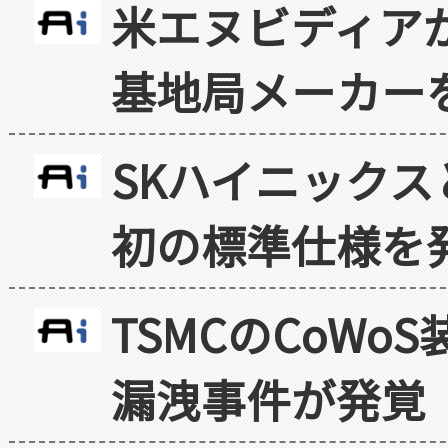
米エヌビディア
基地局メーカー
SKハイニックス
初の標準仕様を
TSMCのCoW
漏洩事件が発覚