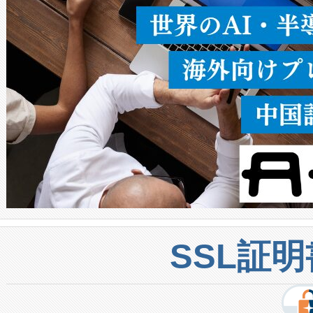
密度なスキャ
[…]
SSL証