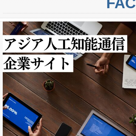
FA
からシステム統合、試運転、
では、反射率10％のターゲッ
クルの各段階のデータを監視
で向上し、最大検知距離は1,0
[…]
ットだけで最大1キロメートル
ルの変電所周囲を監視でき、
作業と点群処理を簡素化できま
Avia 2は、2種類のFOVオ
× 80°のノーマルモード、長距離
ードを切り替えて使用するこ
ることなく、単一のデバイス
うにします。遠距離まで届く