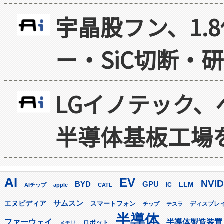
宇晶股フン、1.
ー・SiC切断・
LGイノテック、
半導体基板工場
AI
EV
NVID
GPU
BYD
LLM
AIチップ
apple
CATL
IC
サムスン
エヌビディア
スマートフォン
ディスプレ
チップ
テスラ
半導体
ファーウェイ
半導体製造装置
ロボット
メモリ