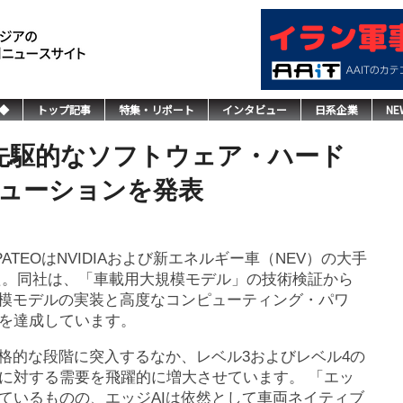
◆
トップ記事
特集・リポート
インタビュー
日系企業
NE
し、先駆的なソフトウェア・ハード
リューションを発表
3日、 PATEOはNVIDIAおよび新エネルギー車（NEV）の大手
た。同社は、「車載用大規模モデル」の技術検証から
規模モデルの実装と高度なコンピューティング・パワ
を達成しています。
格的な段階に突入するなか、レベル3およびレベル4の
に対する需要を飛躍的に増大させています。 「エッ
ているものの、エッジAIは依然として車両ネイティブ