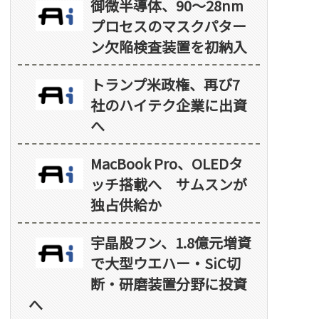
御微半導体、90～28nm
プロセスのマスクパター
ン欠陥検査装置を初納入
トランプ米政権、再び7
社のハイテク企業に出資
へ
MacBook Pro、OLEDタ
ッチ搭載へ サムスンが
独占供給か
宇晶股フン、1.8億元増資
で大型ウエハー・SiC切
断・研磨装置分野に投資
へ