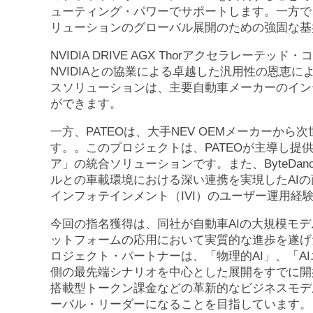
ューティング・パワーでサポートします。一方で
リューションのグローバル展開のための強固な基
NVIDIA DRIVE AGX Thorアクセラレー
NVIDIAとの協業による卓越した汎用性の恩恵
スソリューションは、主要自動車メーカーのイン
ができます。
一方、PATEOは、大手NEV OEMメーカーか
す。。このプロジェクトは、PATEOが主導し提
ア」の統合ソリューションです。また、ByteDan
ルとの車載環境における深い連携を実現したAI
インフォテインメント（IVI）のユーザー運用経
今回の指名獲得は、同社が自動車AIの大規模モ
ットフォームの応用において実質的な進歩を遂げた
ロジェクト・パートナーは、「物理的AI」、「A
側の最先端シナリオを中心とした展開をすでに開
搭載型トークン課金などの革新的なビジネスモデ
ーバル・リーダーになることを目指しています。