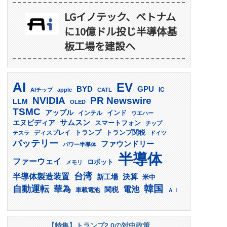
LGイノテック、ベトナム
に10億ドル投じ半導体基
板工場を建設へ
AI
EV
GPU
BYD
AIチップ
apple
CATL
IC
PR Newswire
NVIDIA
LLM
OLED
TSMC
アップル
インド
インテル
ウエハー
サムスン
エヌビディア
スマートフォン
チップ
トランプ
ディスプレイ
トランプ関税
テスラ
ドイツ
バッテリー
ファウンドリー
パワー半導体
半導体
ファーウェイ
ロボット
メモリ
台湾
半導体製造装置
決算
新工場
米中
韓国
自動運転
華為
電池
関税
車載電池
ＡＩ
【特集】トランプ2.0の対中政策