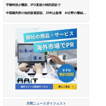
ンス料支払いを命令
宇樹科技が勝訴、IPO直前の特許訴訟で
中国裁判所の知的財産訴訟、25年は急増 AI分野の審結件
数は25.6%増
月間ニュースダイジェスト