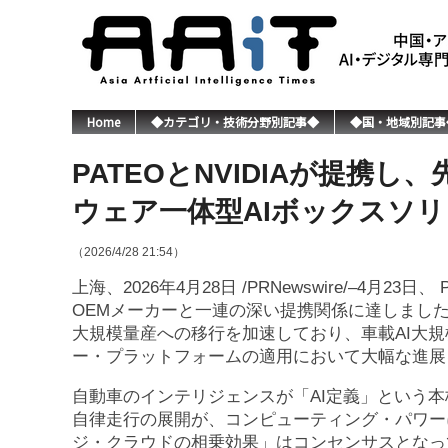
Home
◆カテゴリ・技術分野別記事◆
◆国・地域別記事
PATEOとNVIDIAが提携
ウェア一体型AIボックスソ
（2026/4/28 21:54）
上海、2026年4月28日 /PRNewswire/–4月2
OEMメーカーと一連の深い提携関係に達しまし
大規模量産への移行を加速しており、車載AI大
ー・プラットフォームの適用において大幅な進展
自動車のインテリジェンスが「AI定義」という本
自律走行の展開が、コンピューティング・パワー
ジ・クラウドの相乗効果」はコンセンサスとなっ