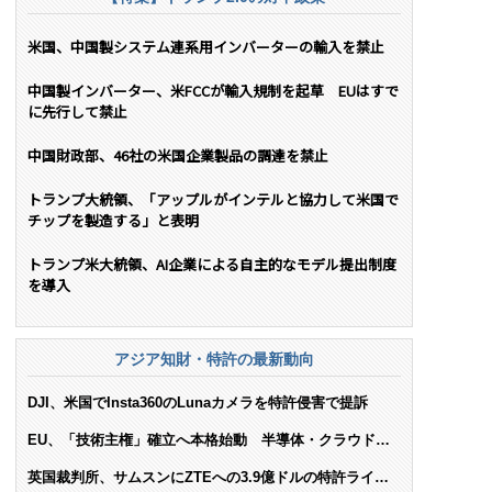
米国、中国製システム連系用インバーターの輸入を禁止
中国製インバーター、米FCCが輸入規制を起草 EUはすで
に先行して禁止
中国財政部、46社の米国企業製品の調達を禁止
トランプ大統領、「アップルがインテルと協力して米国で
チップを製造する」と表明
トランプ米大統領、AI企業による自主的なモデル提出制度
を導入
アジア知財・特許の最新動向
DJI、米国でInsta360のLunaカメラを特許侵害で提訴
EU、「技術主権」確立へ本格始動 半導体・クラウド・
AIで米依存脱却を目指す
英国裁判所、サムスンにZTEへの3.9億ドルの特許ライセ