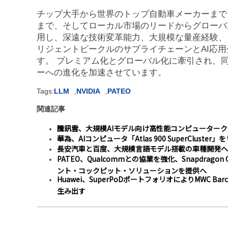
チップ大手から世界のトップ自動車メーカーまで
まで、そしてローカル市場のリードからグローバル
用し、深遠な技術変革能力、大規模な量産経験、
リジェントビークルのサプライチェーンとAI応
す。 プレミアム化とグローバル化に牽引され、
ーへの進化を加速させています。
Tags:
LLM
,
NVIDIA
,
PATEO
関連記事
騰訊雲、大規模AIモデル向け高性能コンピューター
華為、AIコンピュータ「Atlas 900 SuperCluster
長安汽車と百度、大規模言語モデル搭載の車種開発へ
PATEO、Qualcommとの協業を強化、Snapdrago
ント・コックピット・ソリューションを提供へ
Huawei、SuperPoDポートフォリオによりMWC B
生み出す