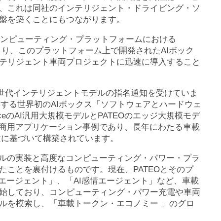
、これは同社のインテリジェント・ドライビング・ソ
盤を築くことにもつながります。
テッド・コンピューティング・プラットフォームにおける
により、このプラットフォーム上で開発されたAIボック
テリジェント車両プロジェクトに迅速に導入すること
ら次世代インテリジェントモデルの指名通知を受けていま
供する世界初のAIボックス「ソフトウェアとハードウェ
ceのAI汎用大規模モデルとPATEOのエッジ大規模モデ
の商用アプリケーション事例であり、長年にわたる車載
験に基づいて構築されています。
デルの実装と高度なコンピューティング・パワー・プラ
ことを裏付けるものです。現在、PATEOとそのプ
Iエージェント」、「AI感情エージェント」など、車載
始しており、コンピューティング・パワー充電や車両
ルを模索し、「車載トークン・エコノミー 」のグロ