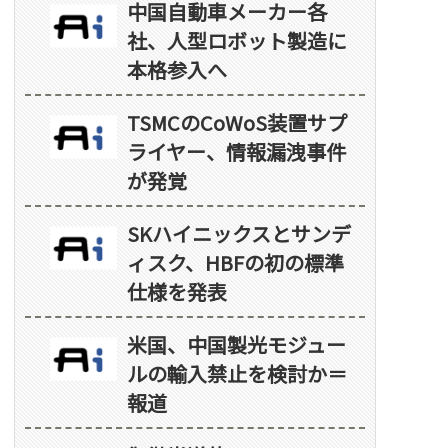
中国自動車メーカー各
社、人型ロボット製造に
本格参入へ
TSMCのCoWoS装置サプ
ライヤー、情報漏洩事件
が発覚
SKハイニックスとサンデ
ィスク、HBFの初の標準
仕様を発表
米国、中国製光モジュー
ルの輸入禁止を検討か＝
報道