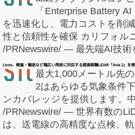
「Enterprise Batte
たNeXは、バイオ医薬品製造
を迅速化し、電力コストを削
従来のフェッドバッチ施設の
性と信頼性を確保 カリフォルニア
に、患者やサプライチェーン
/PRNewswire/ — 最先端
キー方式で拡張性が高く、持
会社エーアイ・アンド：本社横
す。FCCM‑を活用した現地
Livox、検査・輸送など幅広い用途に対応する超長距離LiDAR「Avia 2」を
最大1,000メートル先
President原信平）と、エ
患者にとっての費用負担を大幅
2はあらゆる気象条件
ードするVoltaiqは、日本に
のアクセスを大幅に拡大することができ
ンカバレッジを提供します。中国
ーエネルギー貯蔵システム（B
Fully-Connected Continuous M
/PRNewswire/ — 世界有数の
た。 Voltaiq独自のAI搭
プログラムには、施設設計・内装
は、送電線の高精度な点検、軌
定、統合、導入、運用に至る
に関する技術移転および知的財産