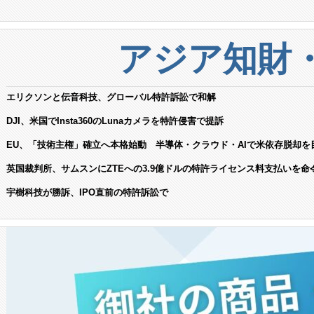
アジア知財
エリクソンと伝音科技、グローバル特許訴訟で和解
DJI、米国でInsta360のLunaカメラを特許侵害で提訴
EU、「技術主権」確立へ本格始動 半導体・クラウド・AIで米依存脱却を
英国裁判所、サムスンにZTEへの3.9億ドルの特許ライセンス料支払いを命
宇樹科技が勝訴、IPO直前の特許訴訟で