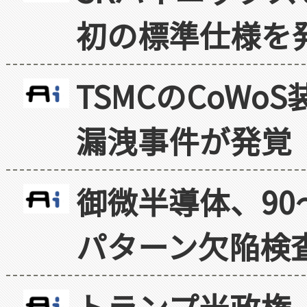
初の標準仕様を
TSMCのCoW
漏洩事件が発覚
御微半導体、90
パターン欠陥検
トランプ米政権