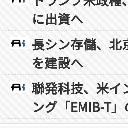
に出資へ
長シン存儲、北京
を建設へ
聯発科技、米イ
ング「EMIB-T