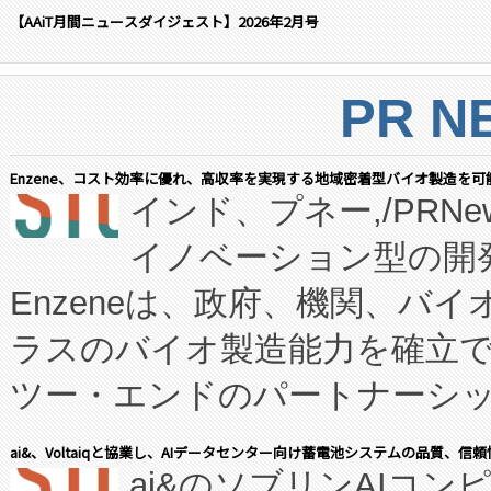
【AAiT月間ニュースダイジェスト】2026年2月号
PR N
Enzene、コスト効率に優れ、高収率を実現する地域密着型バイオ製造を可
インド、プネー,/PRNe
イノベーション型の開発
Enzeneは、政府、機関、バ
ラスのバイオ製造能力を確立
ツー・エンドのパートナーシッ
表しました。 同社の実績あるEnzeneX®
ai&、Voltaiqと協業し、AIデータセンター向け蓄電池システムの品質、信
ai&のソブリンAIコンピ
manufacturing™ (FC