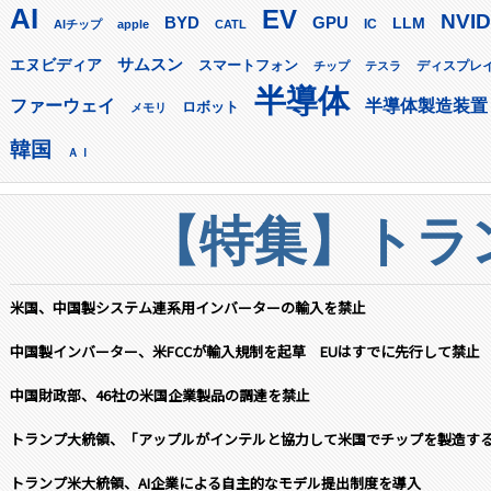
AI
EV
NVID
GPU
BYD
LLM
AIチップ
apple
CATL
IC
サムスン
エヌビディア
スマートフォン
ディスプレ
チップ
テスラ
半導体
ファーウェイ
半導体製造装置
ロボット
メモリ
韓国
ＡＩ
【特集】トラン
米国、中国製システム連系用インバーターの輸入を禁止
中国製インバーター、米FCCが輸入規制を起草 EUはすでに先行して禁止
中国財政部、46社の米国企業製品の調達を禁止
トランプ大統領、「アップルがインテルと協力して米国でチップを製造す
トランプ米大統領、AI企業による自主的なモデル提出制度を導入