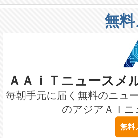
や穀物倉庫におけるバルク材の
安全性を追跡し、確保する事を
構造化トレーニングカリキュ
リューション「Avia 2」を発
増加しているデータセンター
上げおよび商用化段階におけ
無料
したAvia 2は、1,000メ
る電力網に大きな負担をかけ
設備整備および立ち上げ調整
狭視野のFOVを切り替えるこ
事業者の負担軽減という課題
加組織は、Enzeneのバイオ
ケーブル、枝などの細かな対
系統連系を迅速にし、ピーク需
選定された製品について、自
なレーザースポットにより、高
限を超えて利用可能な電力容量
取得できる可能性もあります。
ＡＡｉＴニュースメ
な環境下でも豊かなディテー
持できるよう貢献します。こ
設には、3億～4億ドルかかるこ
キロメートル範囲を検出 Livox Unveil
ービスレベル契約（SLA）違
最高経営責任者（CEO）であるHi
毎朝手元に届く無料のニュ
LiDAR for Inspections, Transpor
テリー性能の劣化によるダウ
す。「当社のfully-connected c
のアジアＡＩニ
は1535 nmレーザーを搭載
念は、現在データセンターが
ームを利用すれば、6,000万～
無料
イズの小径化を実現すること
ます。 Voltaiq provides a comple
きます。この効率性は、フェ