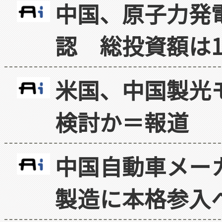
中国、原子力発
認 総投資額は1
米国、中国製光
検討か＝報道
中国自動車メー
製造に本格参入