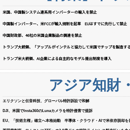
米国、中国製システム連系用インバーターの輸入を禁止
中国製インバーター、米FCCが輸入規制を起草 EUはすでに先行して禁止
中国財政部、46社の米国企業製品の調達を禁止
トランプ大統領、「アップルがインテルと協力して米国でチップを製造す
トランプ米大統領、AI企業による自主的なモデル提出制度を導入
アジア知財
エリクソンと伝音科技、グローバル特許訴訟で和解
DJI、米国でInsta360のLunaカメラを特許侵害で提訴
EU、「技術主権」確立へ本格始動 半導体・クラウド・AIで米依存脱却を