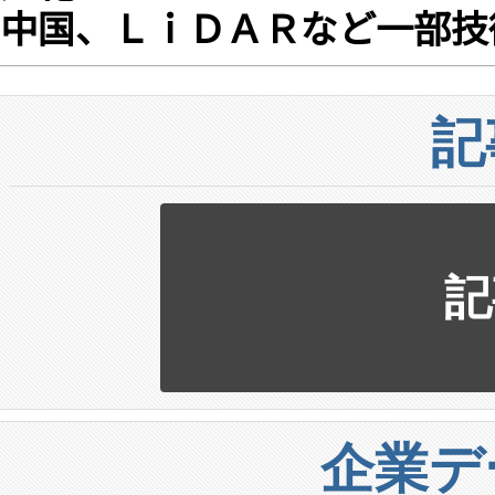
中国、ＬｉＤＡＲなど一部技
記
記
企業デ