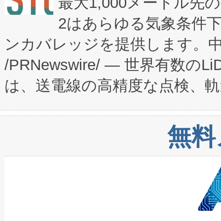
最大1,000メートル先
President原信平）と、エ
患者にとっての費用負担を大幅
2はあらゆる気象条件
ードするVoltaiqは、日本に
のアクセスを大幅に拡大することができ
ンカバレッジを提供します。中国
ーエネルギー貯蔵システム（B
Fully-Connected Continuous M
/PRNewswire/ — 世界有数の
た。 Voltaiq独自のAI搭
プログラムには、施設設計・内装
は、送電線の高精度な点検、軌
定、統合、導入、運用に至る
に関する技術移転および知的財産
や穀物倉庫におけるバルク材の
安全性を追跡し、確保する事を
構造化トレーニングカリキュ
リューション「Avia 2」を発
増加しているデータセンター
上げおよび商用化段階におけ
無料
したAvia 2は、1,000メ
る電力網に大きな負担をかけ
設備整備および立ち上げ調整
狭視野のFOVを切り替えるこ
事業者の負担軽減という課題
加組織は、Enzeneのバイオ
ケーブル、枝などの細かな対
系統連系を迅速にし、ピーク需
選定された製品について、自
なレーザースポットにより、高
限を超えて利用可能な電力容量
取得できる可能性もあります。