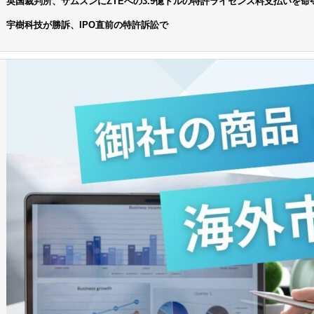
英国裁判所、サムスンにZTEへの3.9億ドルの特許ライセンス料支払いを命
宇樹科技が勝訴、IPO直前の特許訴訟で