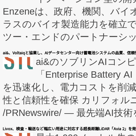
Enzeneは、政府、機関、バ
ラスのバイオ製造能力を確立
ツー・エンドのパートナーシッ
表しました。 同社の実績あるEnzeneX®
ai&、Voltaiqと協業し、AIデータセンター向け蓄電池システムの品質、信
ai&のソブリンAIコンピ
manufacturing™ (FC
「Enterprise Batte
たNeXは、バイオ医薬品製造
を迅速化し、電力コストを削
従来のフェッドバッチ施設の
性と信頼性を確保 カリフォルニア
に、患者やサプライチェーン
/PRNewswire/ — 最先端
キー方式で拡張性が高く、持
会社エーアイ・アンド：本社横
す。FCCM‑を活用した現地
Livox、検査・輸送など幅広い用途に対応する超長距離LiDAR「Avia 2」を