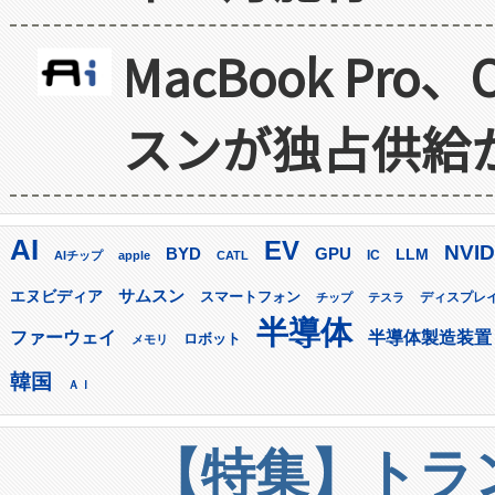
MacBook Pr
スンが独占供給
AI
EV
NVID
GPU
BYD
LLM
AIチップ
apple
CATL
IC
サムスン
エヌビディア
スマートフォン
ディスプレ
チップ
テスラ
半導体
ファーウェイ
半導体製造装置
ロボット
メモリ
韓国
ＡＩ
【特集】トラン