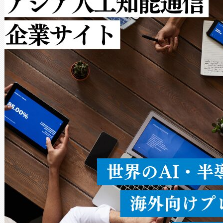
ルの変電所周囲を監視でき、
作業と点群処理を簡素化できま
Avia 2は、2種類のFOVオ
× 80°のノーマルモード、長距離
ードを切り替えて使用するこ
ることなく、単一のデバイス
うにします。遠距離まで届く
密度なスキャ
[…]