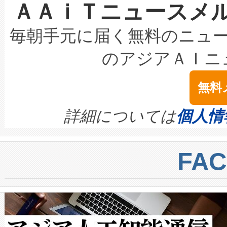
ＡＡｉＴニュースメ
な環境下でも豊かなディテー
持できるよう貢献します。こ
設には、3億～4億ドルかかるこ
キロメートル範囲を検出 Livox Unveil
ービスレベル契約（SLA）違
最高経営責任者（CEO）であるHi
毎朝手元に届く無料のニュ
LiDAR for Inspections, Transpor
テリー性能の劣化によるダウ
す。「当社のfully-connected c
のアジアＡＩニ
は1535 nmレーザーを搭載
念は、現在データセンターが
ームを利用すれば、6,000万～
無料
イズの小径化を実現すること
ます。 Voltaiq provides a comple
きます。この効率性は、フェ
す。ノーマルモードでは、Avia
quality and reliability for AI da
詳細については
個人情
BESS stack to ensure battery qual
ートル先まで検出でき、これは
centers. Voltaiqは、a
トに対して約600メートルに
FA
からシステム統合、試運転、
では、反射率10％のターゲッ
クルの各段階のデータを監視
で向上し、最大検知距離は1,0
[…]
ットだけで最大1キロメートル