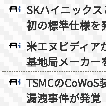
SKハイニックス
初の標準仕様を
米エヌビディア
基地局メーカー
TSMCのCoW
漏洩事件が発覚