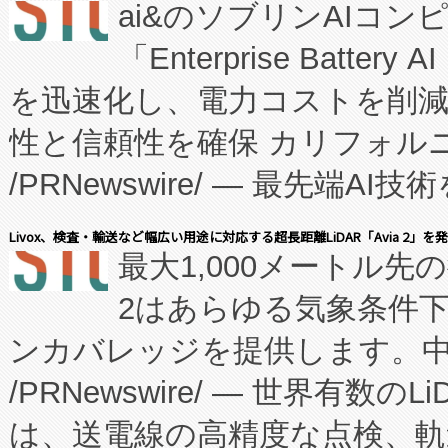
ai&のソブリンAIコンピ
manufacturing™ (FC
「Enterprise Batte
たNeXは、バイオ医薬品製造
を迅速化し、電力コストを削
従来のフェッドバッチ施設の
性と信頼性を確保 カリフォルニア
に、患者やサプライチェーン
/PRNewswire/ — 最先端
キー方式で拡張性が高く、持
会社エーアイ・アンド：本社横
す。FCCM‑を活用した現地
Livox、検査・輸送など幅広い用途に対応する超長距離LiDAR「Avia 2」を
最大1,000メートル先
President原信平）と、エ
患者にとっての費用負担を大幅
2はあらゆる気象条件
ードするVoltaiqは、日本に
のアクセスを大幅に拡大することができ
ンカバレッジを提供します。中国
ーエネルギー貯蔵システム（B
Fully-Connected Continuous M
/PRNewswire/ — 世界有数の
た。 Voltaiq独自のAI搭
プログラムには、施設設計・内装
は、送電線の高精度な点検、軌
定、統合、導入、運用に至る
に関する技術移転および知的財産