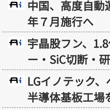
中国、高度自動
年７月施行へ
宇晶股フン、1.
ー・SiC切断・
LGイノテック、
半導体基板工場