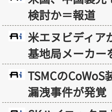
検討か＝報道
米エヌビディア
基地局メーカー
TSMCのCoW
漏洩事件が発覚