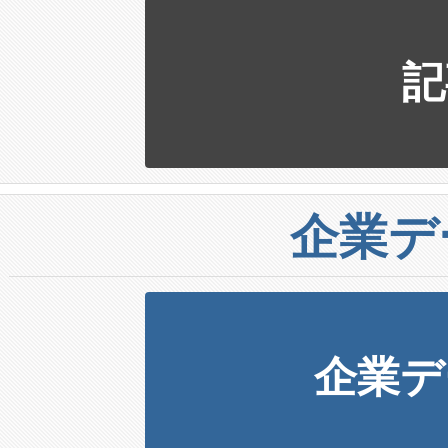
記
企業デ
企業デ