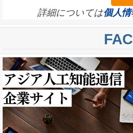
ます。 Voltaiq provides a comple
きます。この効率性は、フェ
す。ノーマルモードでは、Avia
quality and reliability for AI da
詳細については
個人情
BESS stack to ensure battery qual
ートル先まで検出でき、これは
centers. Voltaiqは、a
トに対して約600メートルに
FA
からシステム統合、試運転、
では、反射率10％のターゲッ
クルの各段階のデータを監視
で向上し、最大検知距離は1,0
[…]
ットだけで最大1キロメートル
ルの変電所周囲を監視でき、
作業と点群処理を簡素化できま
Avia 2は、2種類のFOVオ
× 80°のノーマルモード、長距離