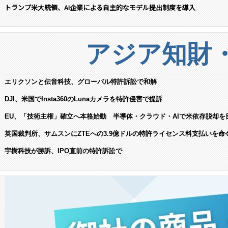
トランプ米大統領、AI企業による自主的なモデル提出制度を導入
アジア知財
エリクソンと伝音科技、グローバル特許訴訟で和解
DJI、米国でInsta360のLunaカメラを特許侵害で提訴
EU、「技術主権」確立へ本格始動 半導体・クラウド・AIで米依存脱却を
英国裁判所、サムスンにZTEへの3.9億ドルの特許ライセンス料支払いを命
宇樹科技が勝訴、IPO直前の特許訴訟で