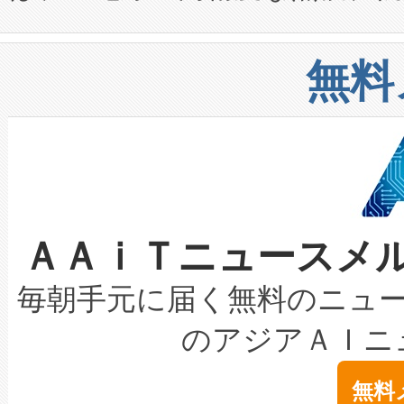
や穀物倉庫におけるバルク材の
安全性を追跡し、確保する事を
構造化トレーニングカリキュ
リューション「Avia 2」を発
増加しているデータセンター
上げおよび商用化段階におけ
無料
したAvia 2は、1,000メ
る電力網に大きな負担をかけ
設備整備および立ち上げ調整
狭視野のFOVを切り替えるこ
事業者の負担軽減という課題
加組織は、Enzeneのバイオ
ケーブル、枝などの細かな対
系統連系を迅速にし、ピーク需
選定された製品について、自
なレーザースポットにより、高
限を超えて利用可能な電力容量
取得できる可能性もあります。
ＡＡｉＴニュースメ
な環境下でも豊かなディテー
持できるよう貢献します。こ
設には、3億～4億ドルかかるこ
キロメートル範囲を検出 Livox Unveil
ービスレベル契約（SLA）違
最高経営責任者（CEO）であるHi
毎朝手元に届く無料のニュ
LiDAR for Inspections, Transpor
テリー性能の劣化によるダウ
す。「当社のfully-connected c
のアジアＡＩニ
は1535 nmレーザーを搭載
念は、現在データセンターが
ームを利用すれば、6,000万～
無料
イズの小径化を実現すること