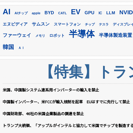
AI
EV
NVID
GPU
BYD
LLM
AIチップ
apple
CATL
IC
サムスン
エヌビディア
スマートフォン
ディスプレ
チップ
テスラ
半導体
ファーウェイ
半導体製造装置
ロボット
メモリ
韓国
ＡＩ
【特集】トラン
米国、中国製システム連系用インバーターの輸入を禁止
中国製インバーター、米FCCが輸入規制を起草 EUはすでに先行して禁止
中国財政部、46社の米国企業製品の調達を禁止
トランプ大統領、「アップルがインテルと協力して米国でチップを製造す