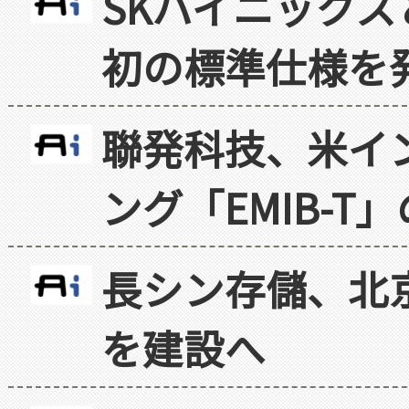
SKハイニックス
初の標準仕様を
聯発科技、米イ
ング「EMIB-T
長シン存儲、北京
を建設へ