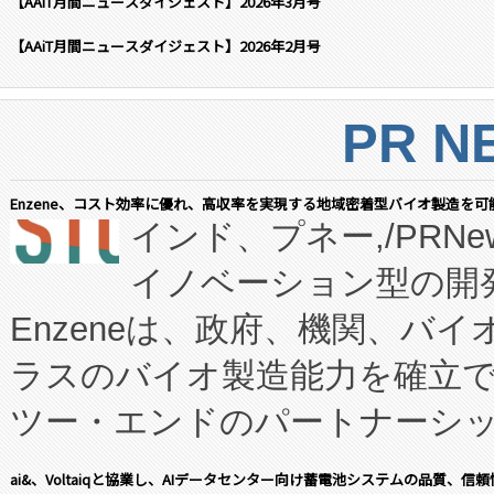
【AAiT月間ニュースダイジェスト】2026年3月号
【AAiT月間ニュースダイジェスト】2026年2月号
PR N
Enzene、コスト効率に優れ、高収率を実現する地域密着型バイオ製造を可
インド、プネー,/PRNe
イノベーション型の開発
Enzeneは、政府、機関、バ
ラスのバイオ製造能力を確立
ツー・エンドのパートナーシッ
表しました。 同社の実績あるEnzeneX®
ai&、Voltaiqと協業し、AIデータセンター向け蓄電池システムの品質、信