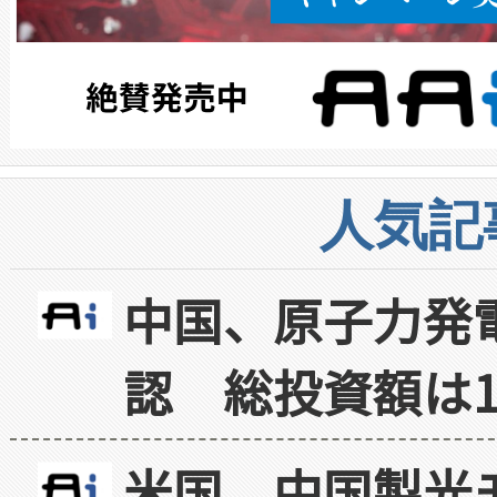
人気記
中国、原子力発
認 総投資額は1
米国、中国製光