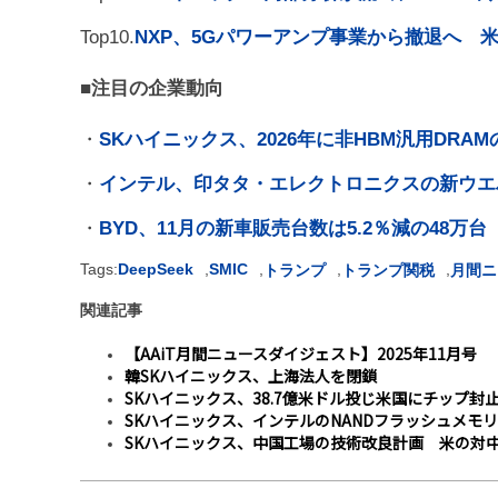
Top10.
NXP、5Gパワーアンプ事業から撤退へ 
■注目の企業動向
・
SKハイニックス、2026年に非HBM汎用DRA
・
インテル、印タタ・エレクトロニクスの新ウエ
・
BYD、11月の新車販売台数は5.2％減の48万台
Tags:
DeepSeek
,
SMIC
,
,
,
トランプ
トランプ関税
月間ニ
関連記事
【AAiT月間ニュースダイジェスト】2025年11月号
韓SKハイニックス、上海法人を閉鎖
SKハイニックス、38.7億米ドル投じ米国にチップ封
SKハイニックス、インテルのNANDフラッシュメモ
SKハイニックス、中国工場の技術改良計画 米の対