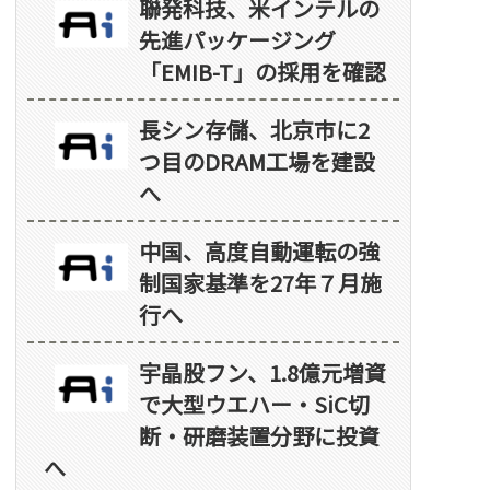
聯発科技、米インテルの
先進パッケージング
「EMIB-T」の採用を確認
長シン存儲、北京市に2
つ目のDRAM工場を建設
へ
中国、高度自動運転の強
制国家基準を27年７月施
行へ
宇晶股フン、1.8億元増資
で大型ウエハー・SiC切
断・研磨装置分野に投資
へ