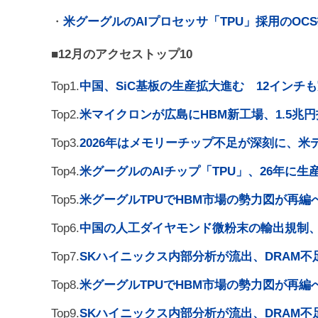
・
米グーグルのAIプロセッサ「TPU」採用のOC
■12月のアクセストップ10
Top1.
中国、SiC基板の生産拡大進む 12インチ
Top2.
米マイクロンが広島にHBM新工場、1.5兆
Top3.
2026年はメモリーチップ不足が深刻に、米
Top4.
米グーグルのAIチップ「TPU」、26年に生産
Top5.
米グーグルTPUでHBM市場の勢力図が再
Top6.
中国の人工ダイヤモンド微粉末の輸出規制
Top7.
SKハイニックス内部分析が流出、DRAM不足
Top8.
米グーグルTPUでHBM市場の勢力図が再
Top9.
SKハイニックス内部分析が流出、DRAM不足