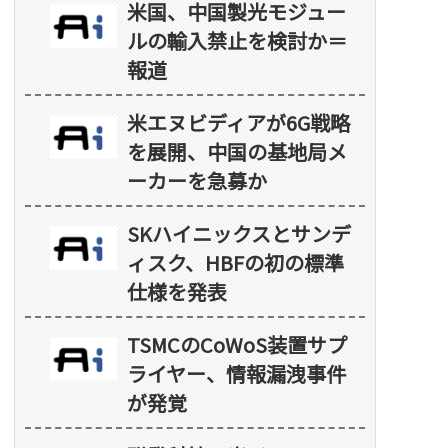
米国、中国製光モジュー
ルの輸入禁止を検討か＝
報道
米エヌビディアが6G戦略
を展開、中国の基地局メ
ーカーを急募か
SKハイニックスとサンデ
ィスク、HBFの初の標準
仕様を発表
TSMCのCoWoS装置サプ
ライヤー、情報漏洩事件
が発覚