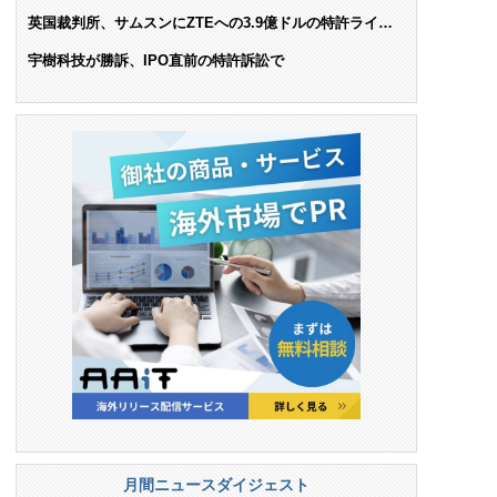
AIで米依存脱却を目指す
英国裁判所、サムスンにZTEへの3.9億ドルの特許ライセ
ンス料支払いを命令
宇樹科技が勝訴、IPO直前の特許訴訟で
月間ニュースダイジェスト