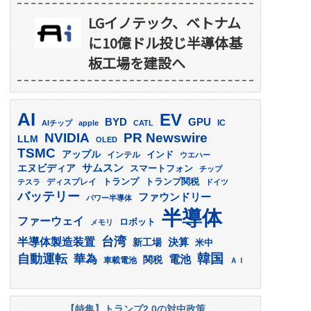
LGイノテック、ベトナム
に10億ドル投じ半導体基
板工場を建設へ
AI
EV
GPU
BYD
AIチップ
apple
CATL
IC
PR Newswire
NVIDIA
LLM
OLED
TSMC
アップル
インド
インテル
ウエハー
サムスン
エヌビディア
スマートフォン
チップ
トランプ
ディスプレイ
トランプ関税
テスラ
ドイツ
バッテリー
ファウンドリー
パワー半導体
半導体
ファーウェイ
ロボット
メモリ
台湾
半導体製造装置
決算
新工場
米中
韓国
自動運転
華為
電池
関税
車載電池
ＡＩ
【特集】トランプ2.0の対中政策