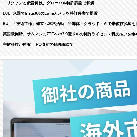
エリクソンと伝音科技、グローバル特許訴訟で和解
DJI、米国でInsta360のLunaカメラを特許侵害で提訴
EU、「技術主権」確立へ本格始動 半導体・クラウド・AIで米依存脱却を
英国裁判所、サムスンにZTEへの3.9億ドルの特許ライセンス料支払いを命
宇樹科技が勝訴、IPO直前の特許訴訟で