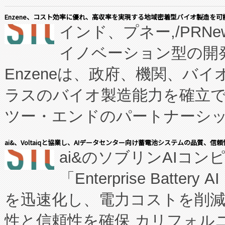
Enzene、コスト効率に優れ、高収率を実現する地域密着型バイオ製造を可
インド、プネー,/PRNe
イノベーション型の開発
Enzeneは、政府、機関、バ
ラスのバイオ製造能力を確立
ツー・エンドのパートナーシッ
表しました。 同社の実績あるEnzeneX®
ai&、Voltaiqと協業し、AIデータセンター向け蓄電池システムの品質、信
ai&のソブリンAIコンピ
manufacturing™ (FC
「Enterprise Batte
たNeXは、バイオ医薬品製造
を迅速化し、電力コストを削
従来のフェッドバッチ施設の
性と信頼性を確保 カリフォルニア
に、患者やサプライチェーン