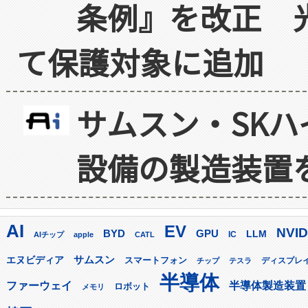
条例』を改正 
て保護対象に追加
サムスン・SK
設備の製造装置
AI
EV
NVID
GPU
BYD
LLM
AIチップ
apple
CATL
IC
サムスン
エヌビディア
スマートフォン
ディスプレ
チップ
テスラ
半導体
ファーウェイ
半導体製造装置
ロボット
メモリ