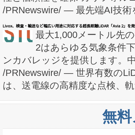
/PRNewswire/ — 最先端
キー方式で拡張性が高く、持
会社エーアイ・アンド：本社横
す。FCCM‑を活用した現地
Livox、検査・輸送など幅広い用途に対応する超長距離LiDAR「Avia 2」を
最大1,000メートル先
President原信平）と、エ
患者にとっての費用負担を大幅
2はあらゆる気象条件
ードするVoltaiqは、日本に
のアクセスを大幅に拡大することができ
ンカバレッジを提供します。中国
ーエネルギー貯蔵システム（B
Fully-Connected Continuous M
/PRNewswire/ — 世界有数の
た。 Voltaiq独自のAI搭
プログラムには、施設設計・内装
は、送電線の高精度な点検、軌
定、統合、導入、運用に至る
に関する技術移転および知的財産
や穀物倉庫におけるバルク材の
安全性を追跡し、確保する事を
構造化トレーニングカリキュ
リューション「Avia 2」を発
増加しているデータセンター
上げおよび商用化段階におけ
無料
したAvia 2は、1,000メ
る電力網に大きな負担をかけ
設備整備および立ち上げ調整