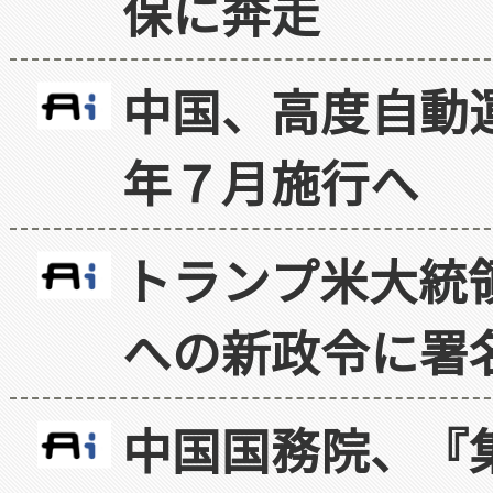
保に奔走
中国、高度自動
年７月施行へ
トランプ米大統
への新政令に署
中国国務院、『