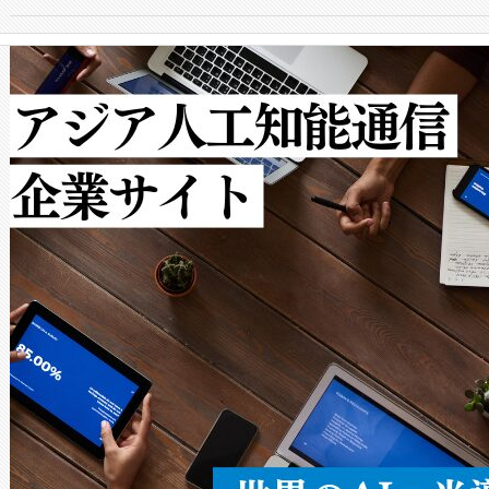
からシステム統合、試運転、
では、反射率10％のターゲッ
クルの各段階のデータを監視
で向上し、最大検知距離は1,0
[…]
ットだけで最大1キロメートル
ルの変電所周囲を監視でき、
作業と点群処理を簡素化できま
Avia 2は、2種類のFOVオ
× 80°のノーマルモード、長距離
ードを切り替えて使用するこ
ることなく、単一のデバイス
うにします。遠距離まで届く
密度なスキャ
[…]