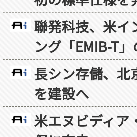
聯発科技、米イ
ング「EMIB-T
長シン存儲、北京
を建設へ
米エヌビディア・