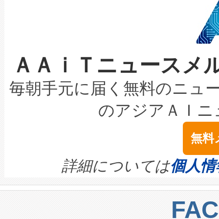
狭視野のFOVを切り替えるこ
事業者の負担軽減という課題
加組織は、Enzeneのバイオ
ケーブル、枝などの細かな対
系統連系を迅速にし、ピーク需
選定された製品について、自
なレーザースポットにより、高
限を超えて利用可能な電力容量
取得できる可能性もあります。
ＡＡｉＴニュースメ
な環境下でも豊かなディテー
持できるよう貢献します。こ
設には、3億～4億ドルかかるこ
キロメートル範囲を検出 Livox Unveil
ービスレベル契約（SLA）違
最高経営責任者（CEO）であるHi
毎朝手元に届く無料のニュ
LiDAR for Inspections, Transpor
テリー性能の劣化によるダウ
す。「当社のfully-connected c
のアジアＡＩニ
は1535 nmレーザーを搭載
念は、現在データセンターが
ームを利用すれば、6,000万～
無料
イズの小径化を実現すること
ます。 Voltaiq provides a comple
きます。この効率性は、フェ
す。ノーマルモードでは、Avia
quality and reliability for AI da
詳細については
個人情
BESS stack to ensure battery qual
ートル先まで検出でき、これは
centers. Voltaiqは、a
トに対して約600メートルに
FA