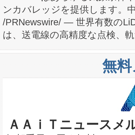
ンカバレッジを提供します。中国
ーエネルギー貯蔵システム（B
Fully-Connected Continuous M
/PRNewswire/ — 世界有数の
た。 Voltaiq独自のAI搭
プログラムには、施設設計・内装
は、送電線の高精度な点検、軌
定、統合、導入、運用に至る
に関する技術移転および知的財産
や穀物倉庫におけるバルク材の
安全性を追跡し、確保する事を
構造化トレーニングカリキュ
リューション「Avia 2」を発
増加しているデータセンター
上げおよび商用化段階におけ
無料
したAvia 2は、1,000メ
る電力網に大きな負担をかけ
設備整備および立ち上げ調整
狭視野のFOVを切り替えるこ
事業者の負担軽減という課題
加組織は、Enzeneのバイオ
ケーブル、枝などの細かな対
系統連系を迅速にし、ピーク需
選定された製品について、自
なレーザースポットにより、高
限を超えて利用可能な電力容量
取得できる可能性もあります。
ＡＡｉＴニュースメ
な環境下でも豊かなディテー
持できるよう貢献します。こ
設には、3億～4億ドルかかるこ