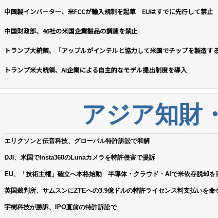
中国製インバーター、米FCCが輸入規制を起草 EUはすでに先行して禁止
中国財政部、46社の米国企業製品の調達を禁止
トランプ大統領、「アップルがインテルと協力して米国でチップを製造す
トランプ米大統領、AI企業による自主的なモデル提出制度を導入
アジア知財
エリクソンと伝音科技、グローバル特許訴訟で和解
DJI、米国でInsta360のLunaカメラを特許侵害で提訴
EU、「技術主権」確立へ本格始動 半導体・クラウド・AIで米依存脱却を
英国裁判所、サムスンにZTEへの3.9億ドルの特許ライセンス料支払いを命
宇樹科技が勝訴、IPO直前の特許訴訟で