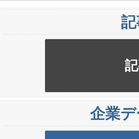
記
記
企業デ