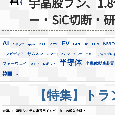
宇晶股フン、1.
ー・SiC切断・
AI
EV
NVID
GPU
BYD
LLM
AIチップ
apple
CATL
IC
サムスン
エヌビディア
スマートフォン
ディスプレ
チップ
テスラ
半導体
ファーウェイ
半導体製造装置
ロボット
メモリ
韓国
ＡＩ
【特集】トラン
米国、中国製システム連系用インバーターの輸入を禁止