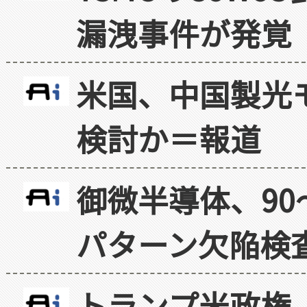
漏洩事件が発覚
米国、中国製光
検討か＝報道
御微半導体、90
パターン欠陥検
トランプ米政権