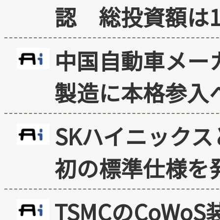
認 総投資額は1
中国自動車メー
製造に本格参入
SKハイニックス
初の標準仕様を
TSMCのCoW