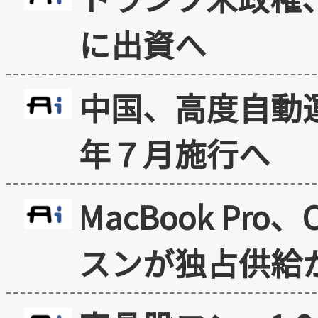
に出資へ
中国、高度自動
年７月施行へ
MacBook Pr
スンが独占供給