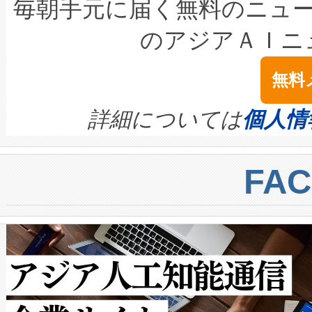
キロメートル範囲を検出 Livox Unveil
ービスレベル契約（SLA）違
最高経営責任者（CEO）であるHi
毎朝手元に届く無料のニュ
LiDAR for Inspections, Transpor
テリー性能の劣化によるダウ
す。「当社のfully-connected c
のアジアＡＩニ
は1535 nmレーザーを搭載
念は、現在データセンターが
ームを利用すれば、6,000万～
無料
イズの小径化を実現すること
ます。 Voltaiq provides a comple
きます。この効率性は、フェ
す。ノーマルモードでは、Avia
quality and reliability for AI da
詳細については
個人情
BESS stack to ensure battery qual
ートル先まで検出でき、これは
centers. Voltaiqは、a
トに対して約600メートルに
FA
からシステム統合、試運転、
では、反射率10％のターゲッ
クルの各段階のデータを監視
で向上し、最大検知距離は1,0
[…]
ットだけで最大1キロメートル
ルの変電所周囲を監視でき、