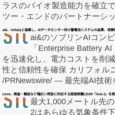
ラスのバイオ製造能力を確立
ツー・エンドのパートナーシッ
表しました。 同社の実績あるEnzeneX®
ai&、Voltaiqと協業し、AIデータセンター向け蓄電池システムの品質、信
ai&のソブリンAIコンピ
manufacturing™ (FC
「Enterprise Batte
たNeXは、バイオ医薬品製造
を迅速化し、電力コストを削
従来のフェッドバッチ施設の
性と信頼性を確保 カリフォルニア
に、患者やサプライチェーン
/PRNewswire/ — 最先端
キー方式で拡張性が高く、持
会社エーアイ・アンド：本社横
す。FCCM‑を活用した現地
Livox、検査・輸送など幅広い用途に対応する超長距離LiDAR「Avia 2」を
最大1,000メートル先
President原信平）と、エ
患者にとっての費用負担を大幅
2はあらゆる気象条件
ードするVoltaiqは、日本に
のアクセスを大幅に拡大することができ