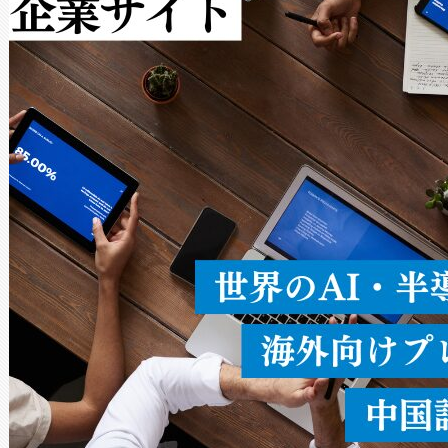
作業と点群処理を簡素化できま
Avia 2は、2種類のFOVオ
× 80°のノーマルモード、長距離
ードを切り替えて使用するこ
ることなく、単一のデバイス
うにします。遠距離まで届く
密度なスキャ
[…]