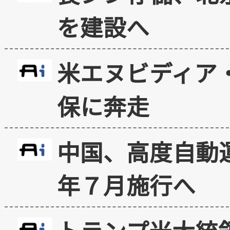
を建設へ
米エヌビディア・
保に奔走
中国、高度自動
年７月施行へ