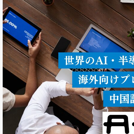
× 80°のノーマルモード、長距離
ードを切り替えて使用するこ
ることなく、単一のデバイス
うにします。遠距離まで届く
密度なスキャ
[…]