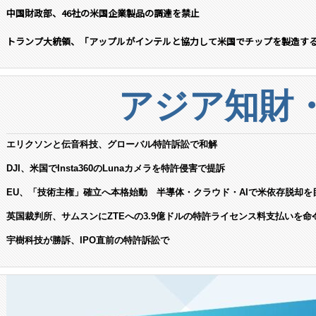
中国財政部、46社の米国企業製品の調達を禁止
トランプ大統領、「アップルがインテルと協力して米国でチップを製造す
アジア知財
エリクソンと伝音科技、グローバル特許訴訟で和解
DJI、米国でInsta360のLunaカメラを特許侵害で提訴
EU、「技術主権」確立へ本格始動 半導体・クラウド・AIで米依存脱却を
英国裁判所、サムスンにZTEへの3.9億ドルの特許ライセンス料支払いを命
宇樹科技が勝訴、IPO直前の特許訴訟で