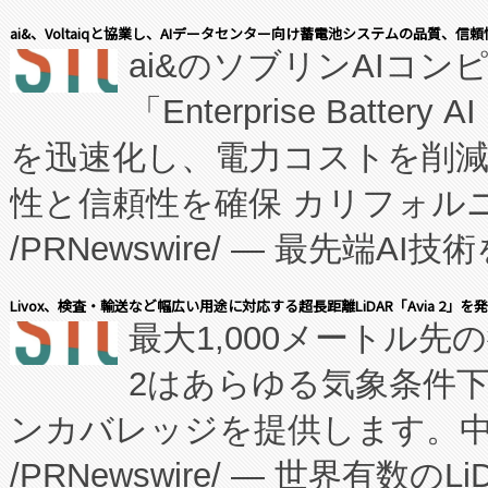
表しました。 同社の実績あるEnzeneX®
ai&、Voltaiqと協業し、AIデータセンター向け蓄電池システムの品質、信
ai&のソブリンAIコンピ
manufacturing™ (FC
「Enterprise Batte
たNeXは、バイオ医薬品製造
を迅速化し、電力コストを削
従来のフェッドバッチ施設の
性と信頼性を確保 カリフォルニア
に、患者やサプライチェーン
/PRNewswire/ — 最先端
キー方式で拡張性が高く、持
会社エーアイ・アンド：本社横
す。FCCM‑を活用した現地
Livox、検査・輸送など幅広い用途に対応する超長距離LiDAR「Avia 2」を
最大1,000メートル先
President原信平）と、エ
患者にとっての費用負担を大幅
2はあらゆる気象条件
ードするVoltaiqは、日本に
のアクセスを大幅に拡大することができ
ンカバレッジを提供します。中国
ーエネルギー貯蔵システム（B
Fully-Connected Continuous M
/PRNewswire/ — 世界有数の
た。 Voltaiq独自のAI搭
プログラムには、施設設計・内装