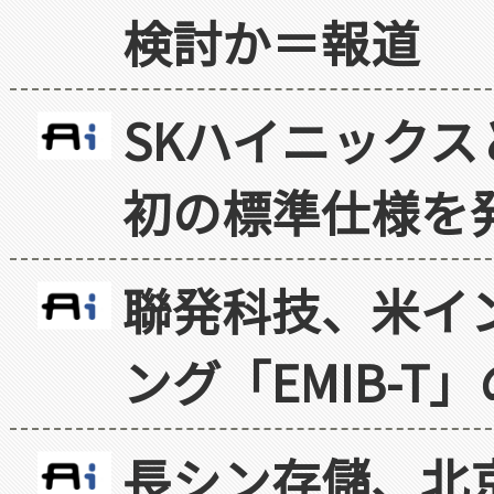
検討か＝報道
SKハイニックス
初の標準仕様を
聯発科技、米イ
ング「EMIB-T
長シン存儲、北京