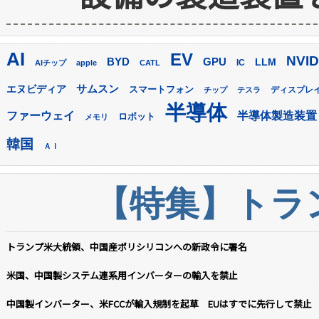
AI
EV
NVID
GPU
BYD
LLM
AIチップ
apple
CATL
IC
サムスン
エヌビディア
スマートフォン
ディスプレ
チップ
テスラ
半導体
ファーウェイ
半導体製造装置
ロボット
メモリ
韓国
ＡＩ
【特集】トラン
トランプ米大統領、中国産ポリシリコンへの新政令に署名
米国、中国製システム連系用インバーターの輸入を禁止
中国製インバーター、米FCCが輸入規制を起草 EUはすでに先行して禁止