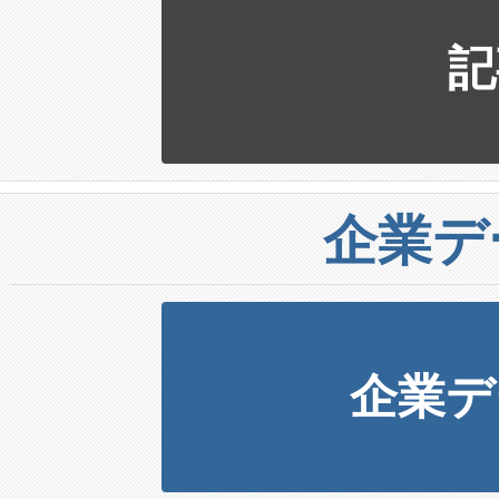
記
企業デ
企業デ