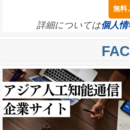
念は、現在データセンターが
ームを利用すれば、6,000万～
無料
イズの小径化を実現すること
ます。 Voltaiq provides a comple
きます。この効率性は、フェ
す。ノーマルモードでは、Avia
quality and reliability for AI da
詳細については
個人情
BESS stack to ensure battery qual
ートル先まで検出でき、これは
centers. Voltaiqは、a
トに対して約600メートルに
FA
からシステム統合、試運転、
では、反射率10％のターゲッ
クルの各段階のデータを監視
で向上し、最大検知距離は1,0
[…]
ットだけで最大1キロメートル
ルの変電所周囲を監視でき、
作業と点群処理を簡素化できま
Avia 2は、2種類のFOVオ