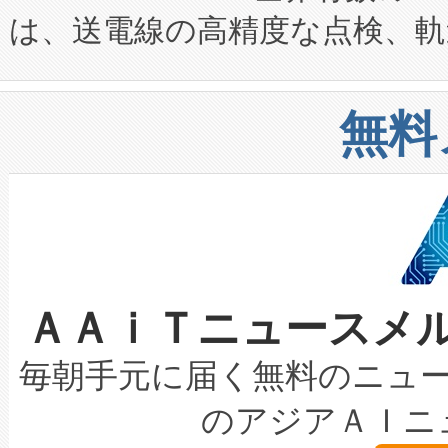
は、送電線の高精度な点検、軌
定、統合、導入、運用に至る
に関する技術移転および知的財産
や穀物倉庫におけるバルク材の
安全性を追跡し、確保する事を
構造化トレーニングカリキュ
リューション「Avia 2」を発
増加しているデータセンター
上げおよび商用化段階におけ
無料
したAvia 2は、1,000メ
る電力網に大きな負担をかけ
設備整備および立ち上げ調整
狭視野のFOVを切り替えるこ
事業者の負担軽減という課題
加組織は、Enzeneのバイオ
ケーブル、枝などの細かな対
系統連系を迅速にし、ピーク需
選定された製品について、自
なレーザースポットにより、高
限を超えて利用可能な電力容量
取得できる可能性もあります。
ＡＡｉＴニュースメ
な環境下でも豊かなディテー
持できるよう貢献します。こ
設には、3億～4億ドルかかるこ
キロメートル範囲を検出 Livox Unveil
ービスレベル契約（SLA）違
最高経営責任者（CEO）であるHi
毎朝手元に届く無料のニュ
LiDAR for Inspections, Transpor
テリー性能の劣化によるダウ
す。「当社のfully-connected c
のアジアＡＩニ
は1535 nmレーザーを搭載