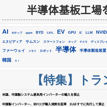
半導体基板工場
AI
EV
NVID
GPU
BYD
LLM
AIチップ
apple
CATL
IC
サムスン
エヌビディア
スマートフォン
ディスプレ
チップ
テスラ
半導体
ファーウェイ
半導体製造装置
ロボット
メモリ
韓国
ＡＩ
【特集】トラン
米国、中国製システム連系用インバーターの輸入を禁止
中国製インバーター、米FCCが輸入規制を起草 EUはすでに先行して禁止