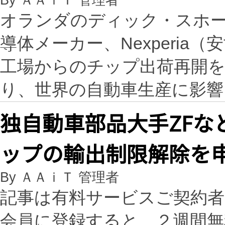
By ＡＡｉＴ 管理者
オランダのディック・スホー
導体メーカー、Nexperi
工場からのチップ出荷再開
り、世界の自動車生産に影
独自動車部品大手ZFなど
ップの輸出制限解除を
By ＡＡｉＴ 管理者
記事は有料サービスご契約
会員に登録すると、２週間