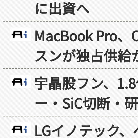
に出資へ
MacBook Pr
スンが独占供給
宇晶股フン、1.
ー・SiC切断・
LGイノテック、