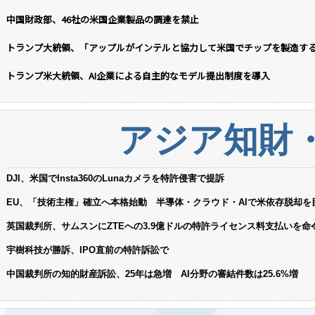
中国財政部、46社の米国企業製品の調達を禁止
トランプ大統領、「アップルがインテルと協力して米国でチップを製造す
トランプ米大統領、AI企業による自主的なモデル提出制度を導入
アジア知財
DJI、米国でInsta360のLunaカメラを特許侵害で提訴
EU、「技術主権」確立へ本格始動 半導体・クラウド・AIで米依存脱却を
英国裁判所、サムスンにZTEへの3.9億ドルの特許ライセンス料支払いを命
宇樹科技が勝訴、IPO直前の特許訴訟で
中国裁判所の知的財産訴訟、25年は急増 AI分野の審結件数は25.6%増