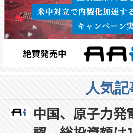
人気記
中国、原子力発
認 総投資額は1