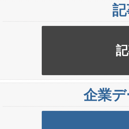
記
記
企業デ