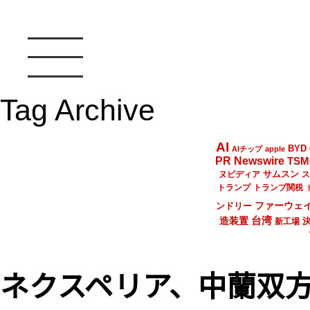
Tag Archive
AI
BYD
AIチップ
apple
PR Newswire
TSM
サムスン
ヌビディア
ス
トランプ
トランプ関税
ファーウェ
ンドリー
台湾
造装置
新工場
ネクスペリア、中蘭双