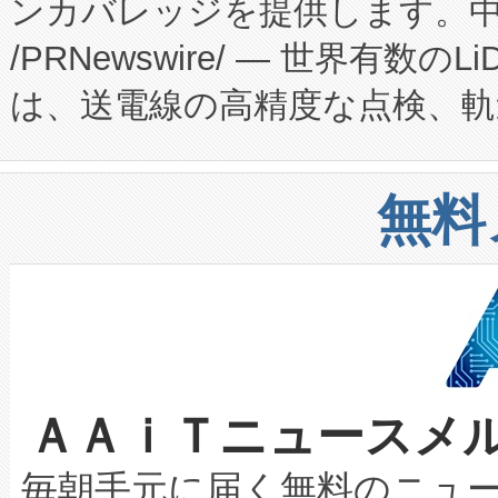
ンカバレッジを提供します。中国
ーエネルギー貯蔵システム（B
Fully-Connected Continuous M
/PRNewswire/ — 世界有数の
た。 Voltaiq独自のAI搭
プログラムには、施設設計・内装
は、送電線の高精度な点検、軌
定、統合、導入、運用に至る
に関する技術移転および知的財産
や穀物倉庫におけるバルク材の
安全性を追跡し、確保する事を
構造化トレーニングカリキュ
リューション「Avia 2」を発
増加しているデータセンター
上げおよび商用化段階におけ
無料
したAvia 2は、1,000メ
る電力網に大きな負担をかけ
設備整備および立ち上げ調整
狭視野のFOVを切り替えるこ
事業者の負担軽減という課題
加組織は、Enzeneのバイオ
ケーブル、枝などの細かな対
系統連系を迅速にし、ピーク需
選定された製品について、自
なレーザースポットにより、高
限を超えて利用可能な電力容量
取得できる可能性もあります。
ＡＡｉＴニュースメ
な環境下でも豊かなディテー
持できるよう貢献します。こ
設には、3億～4億ドルかかるこ
キロメートル範囲を検出 Livox Unveil
ービスレベル契約（SLA）違
最高経営責任者（CEO）であるHi
毎朝手元に届く無料のニュ