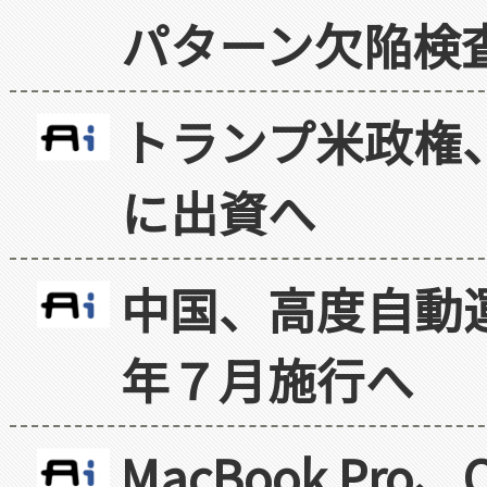
パターン欠陥検
トランプ米政権
に出資へ
中国、高度自動
年７月施行へ
MacBook Pr