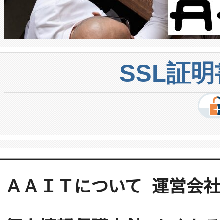
SSL証
ＡＡＩＴについて
運営会