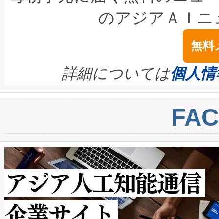
LiDAR for Inspections, Transpor
テリー性能の劣化によるダウ
す。「当社のfully-connected c
のアジアＡＩニ
は1535 nmレーザーを搭載
念は、現在データセンターが
ームを利用すれば、6,000万～
無料
イズの小径化を実現すること
ます。 Voltaiq provides a comple
きます。この効率性は、フェ
す。ノーマルモードでは、Avia
quality and reliability for AI da
詳細については
個人情
BESS stack to ensure battery qual
ートル先まで検出でき、これは
centers. Voltaiqは、a
トに対して約600メートルに
FA
からシステム統合、試運転、
では、反射率10％のターゲッ
クルの各段階のデータを監視
で向上し、最大検知距離は1,0
[…]
ットだけで最大1キロメートル
ルの変電所周囲を監視でき、
作業と点群処理を簡素化できま