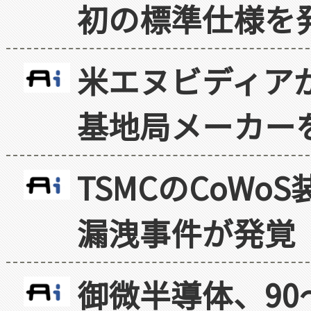
初の標準仕様を
米エヌビディア
基地局メーカー
TSMCのCoW
漏洩事件が発覚
御微半導体、90