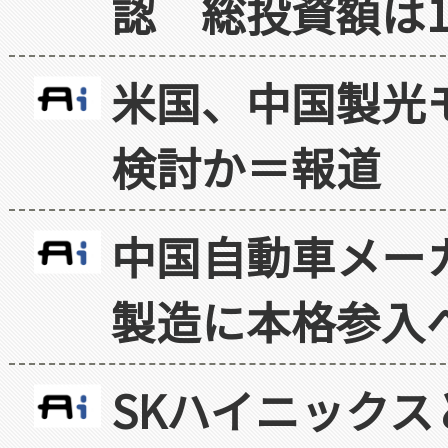
認 総投資額は1
米国、中国製光
検討か＝報道
中国自動車メー
製造に本格参入
SKハイニックス