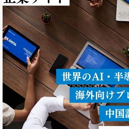
Avia 2は、2種類のFOVオ
× 80°のノーマルモード、長距離
ードを切り替えて使用するこ
ることなく、単一のデバイス
うにします。遠距離まで届く
密度なスキャ
[…]