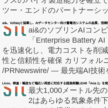
ラスのバイオ製造能力を確立
ツー・エンドのパートナーシッ
表しました。 同社の実績あるEnzeneX®
ai&、Voltaiqと協業し、AIデータセンター向け蓄電池システムの品質、信
ai&のソブリンAIコンピ
manufacturing™ (FC
「Enterprise Batte
たNeXは、バイオ医薬品製造
を迅速化し、電力コストを削
従来のフェッドバッチ施設の
性と信頼性を確保 カリフォルニア
に、患者やサプライチェーン
/PRNewswire/ — 最先端
キー方式で拡張性が高く、持
会社エーアイ・アンド：本社横
す。FCCM‑を活用した現地
Livox、検査・輸送など幅広い用途に対応する超長距離LiDAR「Avia 2」を
最大1,000メートル先
President原信平）と、エ
患者にとっての費用負担を大幅
2はあらゆる気象条件
ードするVoltaiqは、日本に
のアクセスを大幅に拡大することができ