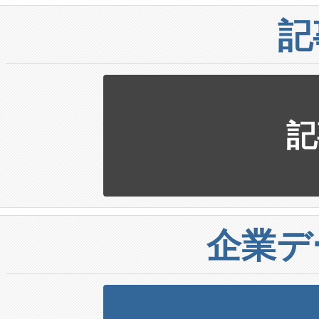
記
記
企業デ