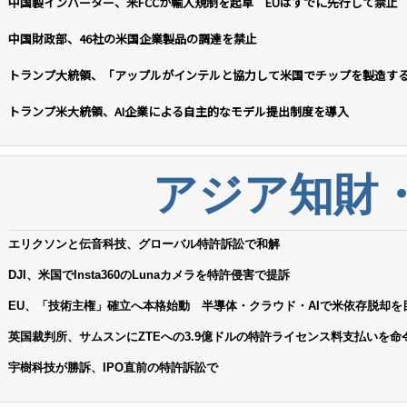
中国製インバーター、米FCCが輸入規制を起草 EUはすでに先行して禁止
中国財政部、46社の米国企業製品の調達を禁止
トランプ大統領、「アップルがインテルと協力して米国でチップを製造す
トランプ米大統領、AI企業による自主的なモデル提出制度を導入
アジア知財
エリクソンと伝音科技、グローバル特許訴訟で和解
DJI、米国でInsta360のLunaカメラを特許侵害で提訴
EU、「技術主権」確立へ本格始動 半導体・クラウド・AIで米依存脱却を
英国裁判所、サムスンにZTEへの3.9億ドルの特許ライセンス料支払いを命
宇樹科技が勝訴、IPO直前の特許訴訟で