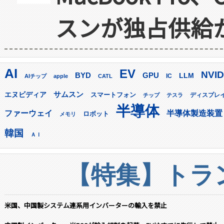
スンが独占供給
AI
EV
NVID
GPU
BYD
LLM
AIチップ
apple
CATL
IC
サムスン
エヌビディア
スマートフォン
ディスプレ
チップ
テスラ
半導体
ファーウェイ
半導体製造装置
ロボット
メモリ
韓国
ＡＩ
【特集】トラン
米国、中国製システム連系用インバーターの輸入を禁止