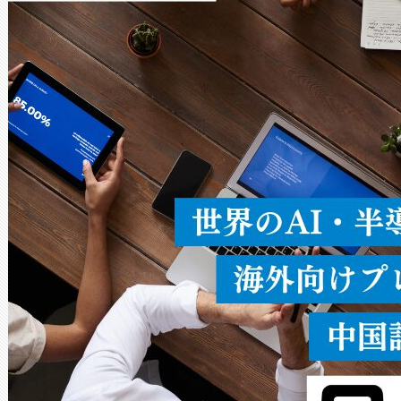
Avia 2は、2種類のFOVオ
× 80°のノーマルモード、長距離
ードを切り替えて使用するこ
ることなく、単一のデバイス
うにします。遠距離まで届く
密度なスキャ
[…]