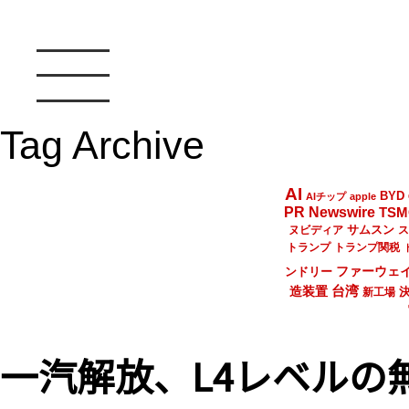
Tag Archive
AI
BYD
AIチップ
apple
PR Newswire
TSM
サムスン
ヌビディア
ス
トランプ
トランプ関税
ファーウェ
ンドリー
台湾
造装置
新工場
一汽解放、L4レベルの