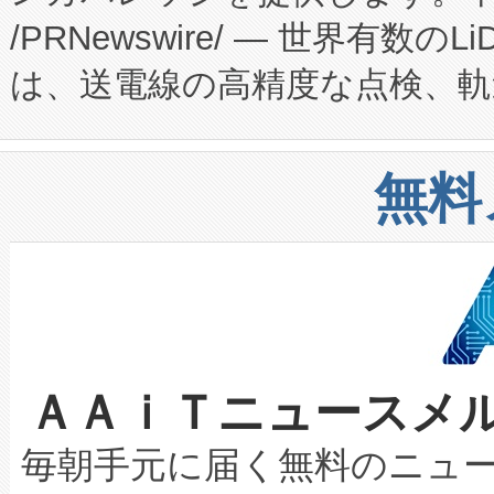
/PRNewswire/ — 世界有数の
た。 Voltaiq独自のAI搭
プログラムには、施設設計・内装
は、送電線の高精度な点検、軌
定、統合、導入、運用に至る
に関する技術移転および知的財産
や穀物倉庫におけるバルク材の
安全性を追跡し、確保する事を
構造化トレーニングカリキュ
リューション「Avia 2」を発
増加しているデータセンター
上げおよび商用化段階におけ
無料
したAvia 2は、1,000メ
る電力網に大きな負担をかけ
設備整備および立ち上げ調整
狭視野のFOVを切り替えるこ
事業者の負担軽減という課題
加組織は、Enzeneのバイオ
ケーブル、枝などの細かな対
系統連系を迅速にし、ピーク需
選定された製品について、自
なレーザースポットにより、高
限を超えて利用可能な電力容量
取得できる可能性もあります。
ＡＡｉＴニュースメ
な環境下でも豊かなディテー
持できるよう貢献します。こ
設には、3億～4億ドルかかるこ
キロメートル範囲を検出 Livox Unveil
ービスレベル契約（SLA）違
最高経営責任者（CEO）であるHi
毎朝手元に届く無料のニュ