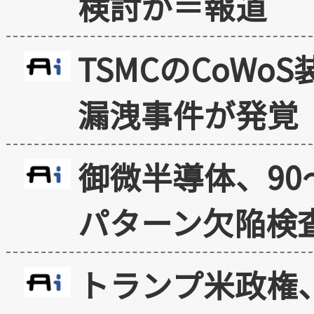
検討か＝報道
TSMCのCoW
漏洩事件が発覚
御微半導体、90
パターン欠陥検
トランプ米政権