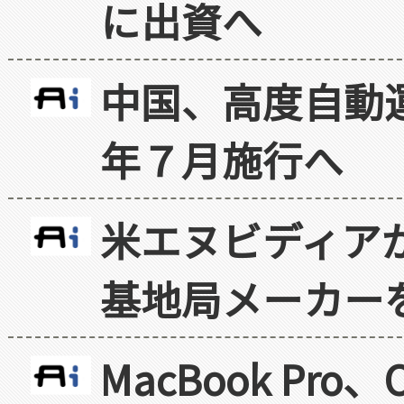
に出資へ
中国、高度自動
年７月施行へ
米エヌビディア
基地局メーカー
MacBook Pr