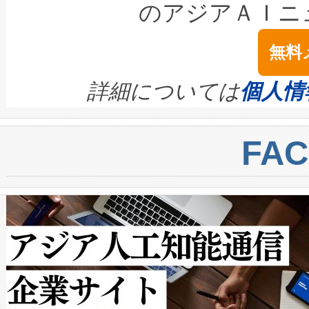
LiDAR for Inspections, Transpor
テリー性能の劣化によるダウ
す。「当社のfully-connected c
のアジアＡＩニ
は1535 nmレーザーを搭載
念は、現在データセンターが
ームを利用すれば、6,000万～
無料
イズの小径化を実現すること
ます。 Voltaiq provides a comple
きます。この効率性は、フェ
す。ノーマルモードでは、Avia
quality and reliability for AI da
詳細については
個人情
BESS stack to ensure battery qual
ートル先まで検出でき、これは
centers. Voltaiqは、a
トに対して約600メートルに
FA
からシステム統合、試運転、
では、反射率10％のターゲッ
クルの各段階のデータを監視
で向上し、最大検知距離は1,0
[…]
ットだけで最大1キロメートル
ルの変電所周囲を監視でき、
作業と点群処理を簡素化できま