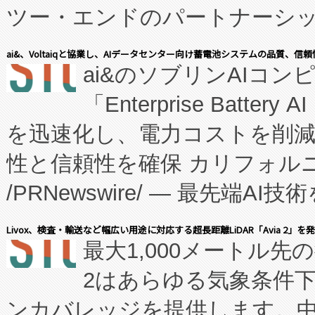
ツー・エンドのパートナーシッ
表しました。 同社の実績あるEnzeneX®
ai&、Voltaiqと協業し、AIデータセンター向け蓄電池システムの品質、信
ai&のソブリンAIコンピ
manufacturing™ (FC
「Enterprise Batte
たNeXは、バイオ医薬品製造
を迅速化し、電力コストを削
従来のフェッドバッチ施設の
性と信頼性を確保 カリフォルニア
に、患者やサプライチェーン
/PRNewswire/ — 最先端
キー方式で拡張性が高く、持
会社エーアイ・アンド：本社横
す。FCCM‑を活用した現地
Livox、検査・輸送など幅広い用途に対応する超長距離LiDAR「Avia 2」を
最大1,000メートル先
President原信平）と、エ
患者にとっての費用負担を大幅
2はあらゆる気象条件
ードするVoltaiqは、日本に
のアクセスを大幅に拡大することができ
ンカバレッジを提供します。中国
ーエネルギー貯蔵システム（B
Fully-Connected Continuous M