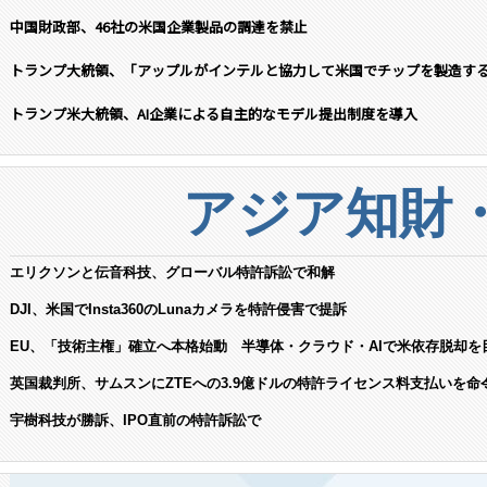
中国財政部、46社の米国企業製品の調達を禁止
トランプ大統領、「アップルがインテルと協力して米国でチップを製造す
トランプ米大統領、AI企業による自主的なモデル提出制度を導入
アジア知財
エリクソンと伝音科技、グローバル特許訴訟で和解
DJI、米国でInsta360のLunaカメラを特許侵害で提訴
EU、「技術主権」確立へ本格始動 半導体・クラウド・AIで米依存脱却を
英国裁判所、サムスンにZTEへの3.9億ドルの特許ライセンス料支払いを命
宇樹科技が勝訴、IPO直前の特許訴訟で