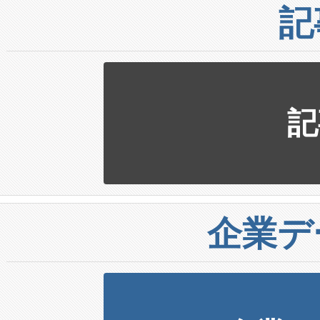
記
記
企業デ