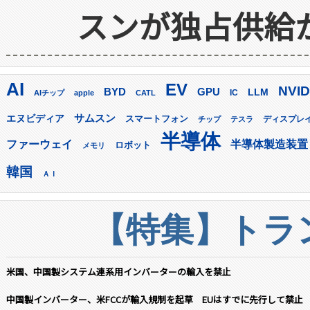
スンが独占供給
AI
EV
NVID
GPU
BYD
LLM
AIチップ
apple
CATL
IC
サムスン
エヌビディア
スマートフォン
ディスプレ
チップ
テスラ
半導体
ファーウェイ
半導体製造装置
ロボット
メモリ
韓国
ＡＩ
【特集】トラン
米国、中国製システム連系用インバーターの輸入を禁止
中国製インバーター、米FCCが輸入規制を起草 EUはすでに先行して禁止