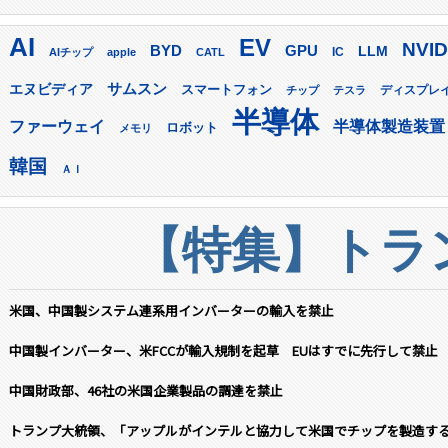
AI
EV
NVID
GPU
BYD
LLM
AIチップ
apple
CATL
IC
サムスン
エヌビディア
スマートフォン
ディスプレ
チップ
テスラ
半導体
ファーウェイ
半導体製造装置
ロボット
メモリ
韓国
ＡＩ
【特集】トラン
米国、中国製システム連系用インバーターの輸入を禁止
中国製インバーター、米FCCが輸入規制を起草 EUはすでに先行して禁止
中国財政部、46社の米国企業製品の調達を禁止
トランプ大統領、「アップルがインテルと協力して米国でチップを製造す