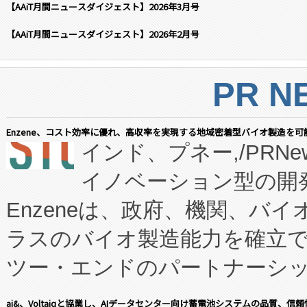
【AAiT月間ニュースダイジェスト】2026年3月号
【AAiT月間ニュースダイジェスト】2026年2月号
PR N
Enzene、コスト効率に優れ、高収率を実現する地域密着型バイオ製造を可
インド、プネー,/PRNe
イノベーション型の開発
Enzeneは、政府、機関、バ
ラスのバイオ製造能力を確立
ツー・エンドのパートナーシッ
表しました。 同社の実績あるEnzeneX®
ai&、Voltaiqと協業し、AIデータセンター向け蓄電池システムの品質、信