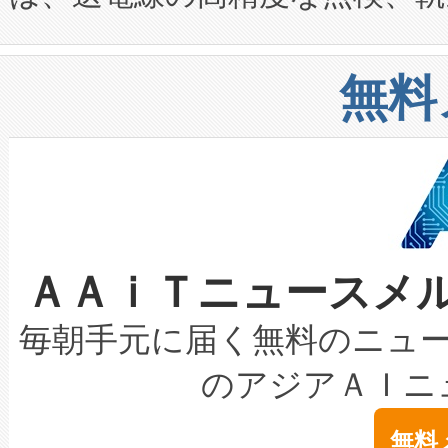
や穀物倉庫におけるバルク材の
安全性を追跡し、確保する事を
構造化トレーニングカリキュ
リューション「Avia 2」を発
増加しているデータセンター
上げおよび商用化段階におけ
無料
したAvia 2は、1,000メ
る電力網に大きな負担をかけ
設備整備および立ち上げ調整
狭視野のFOVを切り替えるこ
事業者の負担軽減という課題
加組織は、Enzeneのバイオ
ケーブル、枝などの細かな対
系統連系を迅速にし、ピーク需
選定された製品について、自
なレーザースポットにより、高
限を超えて利用可能な電力容量
取得できる可能性もあります。
ＡＡｉＴニュースメ
な環境下でも豊かなディテー
持できるよう貢献します。こ
設には、3億～4億ドルかかるこ
キロメートル範囲を検出 Livox Unveil
ービスレベル契約（SLA）違
最高経営責任者（CEO）であるHi
毎朝手元に届く無料のニュ
LiDAR for Inspections, Transpor
テリー性能の劣化によるダウ
す。「当社のfully-connected c
のアジアＡＩニ
は1535 nmレーザーを搭載
念は、現在データセンターが
ームを利用すれば、6,000万～
無料