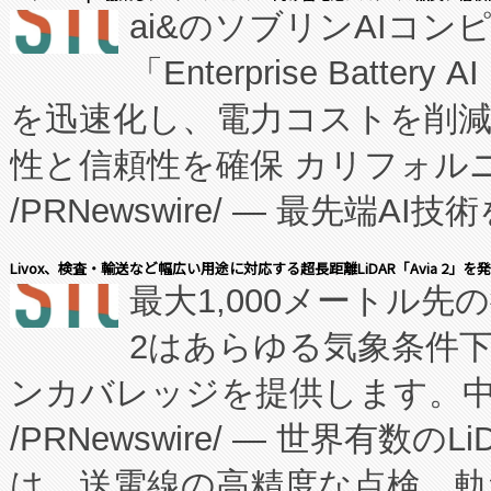
ai&のソブリンAIコンピ
manufacturing™ (FC
「Enterprise Batte
たNeXは、バイオ医薬品製造
を迅速化し、電力コストを削
従来のフェッドバッチ施設の
性と信頼性を確保 カリフォルニア
に、患者やサプライチェーン
/PRNewswire/ — 最先端
キー方式で拡張性が高く、持
会社エーアイ・アンド：本社横
す。FCCM‑を活用した現地
Livox、検査・輸送など幅広い用途に対応する超長距離LiDAR「Avia 2」を
最大1,000メートル先
President原信平）と、エ
患者にとっての費用負担を大幅
2はあらゆる気象条件
ードするVoltaiqは、日本に
のアクセスを大幅に拡大することができ
ンカバレッジを提供します。中国
ーエネルギー貯蔵システム（B
Fully-Connected Continuous M
/PRNewswire/ — 世界有数の
た。 Voltaiq独自のAI搭
プログラムには、施設設計・内装
は、送電線の高精度な点検、軌
定、統合、導入、運用に至る
に関する技術移転および知的財産