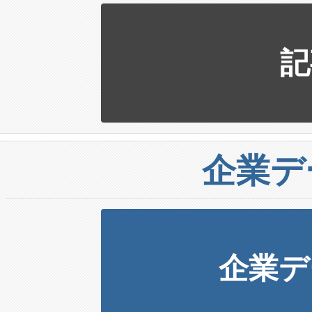
記
企業デ
企業デ