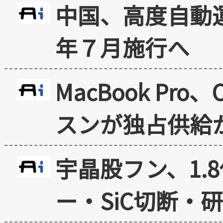
中国、高度自動
年７月施行へ
MacBook Pr
スンが独占供給
宇晶股フン、1.
ー・SiC切断・