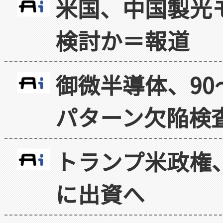
米国、中国製光
検討か＝報道
御微半導体、90
パターン欠陥検
トランプ米政権
に出資へ