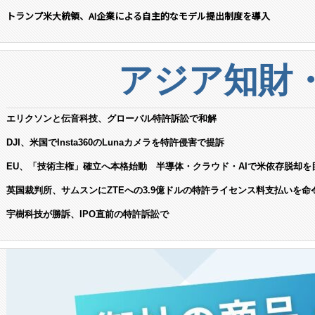
トランプ米大統領、AI企業による自主的なモデル提出制度を導入
アジア知財
エリクソンと伝音科技、グローバル特許訴訟で和解
DJI、米国でInsta360のLunaカメラを特許侵害で提訴
EU、「技術主権」確立へ本格始動 半導体・クラウド・AIで米依存脱却を
英国裁判所、サムスンにZTEへの3.9億ドルの特許ライセンス料支払いを命
宇樹科技が勝訴、IPO直前の特許訴訟で