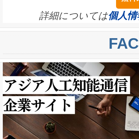
イズの小径化を実現すること
ます。 Voltaiq provides a comple
きます。この効率性は、フェ
す。ノーマルモードでは、Avia
quality and reliability for AI da
詳細については
個人情
BESS stack to ensure battery qual
ートル先まで検出でき、これは
centers. Voltaiqは、a
トに対して約600メートルに
FA
からシステム統合、試運転、
では、反射率10％のターゲッ
クルの各段階のデータを監視
で向上し、最大検知距離は1,0
[…]
ットだけで最大1キロメートル
ルの変電所周囲を監視でき、
作業と点群処理を簡素化できま
Avia 2は、2種類のFOVオ
× 80°のノーマルモード、長距離